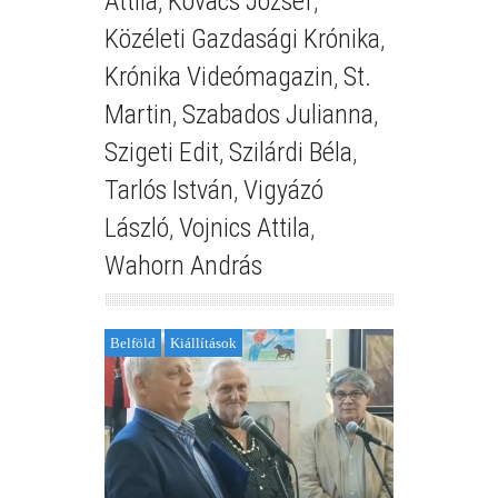
Attila
,
Kovács József
,
Közéleti Gazdasági Krónika
,
Krónika Videómagazin
,
St.
Martin
,
Szabados Julianna
,
Szigeti Edit
,
Szilárdi Béla
,
Tarlós István
,
Vigyázó
László
,
Vojnics Attila
,
Wahorn András
Belföld
Kiállítások