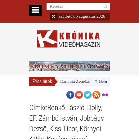
csütörtök 6 augusztus 2026
Friss hírek
Magyar Nemzeti Galéria és a Danubia Zenekar
Bemutatta 2024/25-ös é
Címke
Benkő László
,
Dolly
,
EF. Zámbó István
,
Jobbágy
Dezső
,
Kiss Tibor
,
Környei