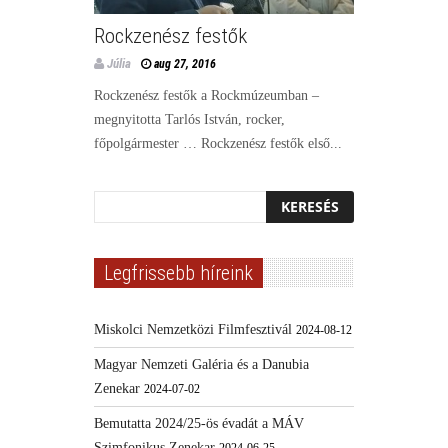
Rockzenész festők
Júlia
aug 27, 2016
Rockzenész festők a Rockmúzeumban –
megnyitotta Tarlós István, rocker,
főpolgármester … Rockzenész festők első...
Legfrissebb híreink
Miskolci Nemzetközi Filmfesztivál
2024-08-12
Magyar Nemzeti Galéria és a Danubia
Zenekar
2024-07-02
Bemutatta 2024/25-ös évadát a MÁV
Szimfonikus Zenekar
2024-06-25