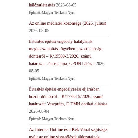
hálózatlétesítés
2026-08-05
Építtető: Magyar Telekom Nyrt.
Az online médiatér közönsége (2026. július)
2026-08-05
Értesítés építési engedély hatályának
meghosszabbítása ügyében hozott hatósági
döntésről – K/19569-3/2026. számú
határozat: Jánoshalma, GPON hálózat
2026-
08-05
Építtető: Magyar Telekom Nyrt.
Értesítés építési engedélyezési eljárásban
hozott döntésről – K/17783-9/2026. számú
határozat: Veszprém, D TMH optikai ellátása
2026-08-04
Építtető: Magyar Telekom Nyrt.
Az Internet Hotline és a Kék Vonal segítséget
nyújt az online visszaélések áldozatainak