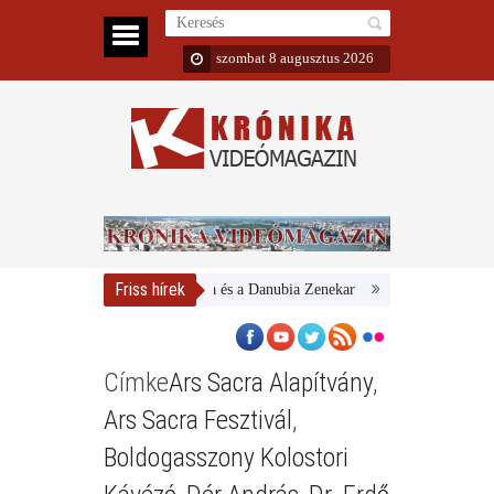
szombat 8 augusztus 2026
Friss hírek
Magyar Nemzeti Galéria és a Danubia Zenekar
Bemutatta 2024/25-ös 
Címke
Ars Sacra Alapítvány
,
Ars Sacra Fesztivál
,
Boldogasszony Kolostori