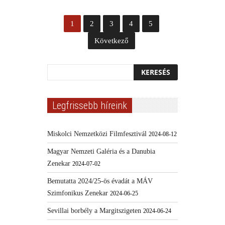
1
2
3
4
5
Következő
Legfrissebb híreink
Miskolci Nemzetközi Filmfesztivál
2024-08-12
Magyar Nemzeti Galéria és a Danubia
Zenekar
2024-07-02
Bemutatta 2024/25-ös évadát a MÁV
Szimfonikus Zenekar
2024-06-25
Sevillai borbély a Margitszigeten
2024-06-24