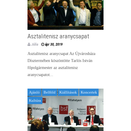
Asztalitenisz aranycsapat
Júlia
ápr 30, 2019
Asztalitenisz aranycsapat Az Újvárosháza
Dísztermében köszöntötte Tarlós István
főpolgármester az asztalitenisz
aranycsapatot...
Ajánló
Belföld
Kiállítások
Koncertek
Kultúra