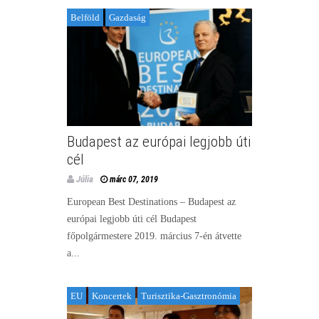
Belföld
Gazdaság
Budapest az európai legjobb úti
cél
Júlia
márc 07, 2019
European Best Destinations – Budapest az
európai legjobb úti cél Budapest
főpolgármestere 2019. március 7-én átvette
a...
EU
Koncertek
Turisztika-Gasztronómia