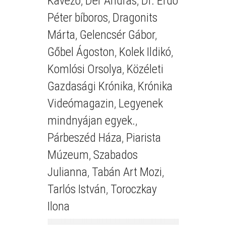
Kávézó
,
Dér András
,
Dr. Erdő
Péter bíboros
,
Dragonits
Márta
,
Gelencsér Gábor
,
Gőbel Ágoston
,
Kolek Ildikó
,
Komlósi Orsolya
,
Közéleti
Gazdasági Krónika
,
Krónika
Videómagazin
,
Legyenek
mindnyájan egyek.
,
Párbeszéd Háza
,
Piarista
Múzeum
,
Szabados
Julianna
,
Tabán Art Mozi
,
Tarlós István
,
Toroczkay
Ilona