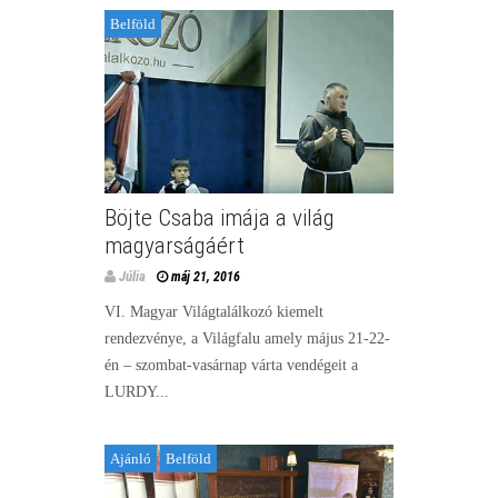
Belföld
Böjte Csaba imája a világ
magyarságáért
Júlia
máj 21, 2016
VI. Magyar Világtalálkozó kiemelt
rendezvénye, a Világfalu amely május 21-22-
én – szombat-vasárnap várta vendégeit a
LURDY...
Ajánló
Belföld