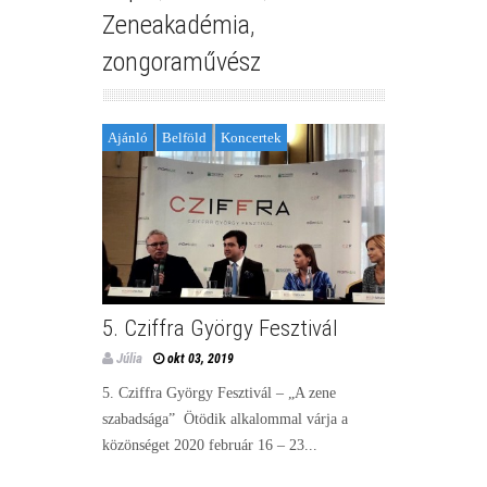
Zeneakadémia
,
zongoraművész
Ajánló
Belföld
Koncertek
5. Cziffra György Fesztivál
Júlia
okt 03, 2019
5. Cziffra György Fesztivál – „A zene
szabadsága” Ötödik alkalommal várja a
közönséget 2020 február 16 – 23...