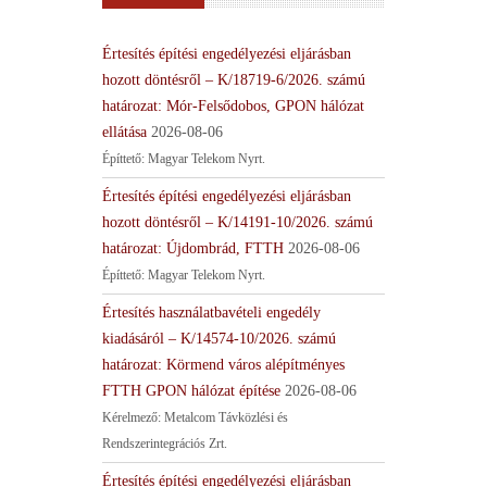
Értesítés építési engedélyezési eljárásban
hozott döntésről – K/18719-6/2026. számú
határozat: Mór-Felsődobos, GPON hálózat
ellátása
2026-08-06
Építtető: Magyar Telekom Nyrt.
Értesítés építési engedélyezési eljárásban
hozott döntésről – K/14191-10/2026. számú
határozat: Újdombrád, FTTH
2026-08-06
Építtető: Magyar Telekom Nyrt.
Értesítés használatbavételi engedély
kiadásáról – K/14574-10/2026. számú
határozat: Körmend város alépítményes
FTTH GPON hálózat építése
2026-08-06
Kérelmező: Metalcom Távközlési és
Rendszerintegrációs Zrt.
Értesítés építési engedélyezési eljárásban