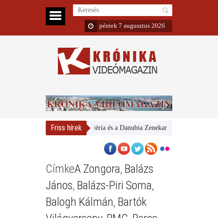
péntek 7 augusztus 2026
Friss hírek
Magyar Nemzeti Galéria és a Danubia Zenekar
Bemutatta 2024/
Címke
A Zongora
,
Balázs
János
,
Balázs-Piri Soma
,
Balogh Kálmán
,
Bartók