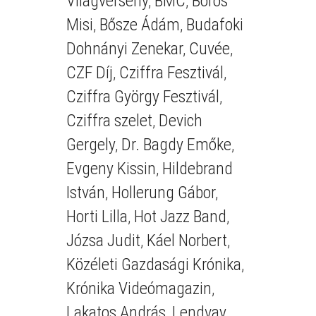
Világverseny
,
BMC
,
Boros
Misi
,
Bősze Ádám
,
Budafoki
Dohnányi Zenekar
,
Cuvée
,
CZF Díj
,
Cziffra Fesztivál
,
Cziffra György Fesztivál
,
Cziffra szelet
,
Devich
Gergely
,
Dr. Bagdy Emőke
,
Evgeny Kissin
,
Hildebrand
István
,
Hollerung Gábor
,
Horti Lilla
,
Hot Jazz Band
,
Józsa Judit
,
Káel Norbert
,
Közéleti Gazdasági Krónika
,
Krónika Videómagazin
,
Lakatos András
,
Lendvay