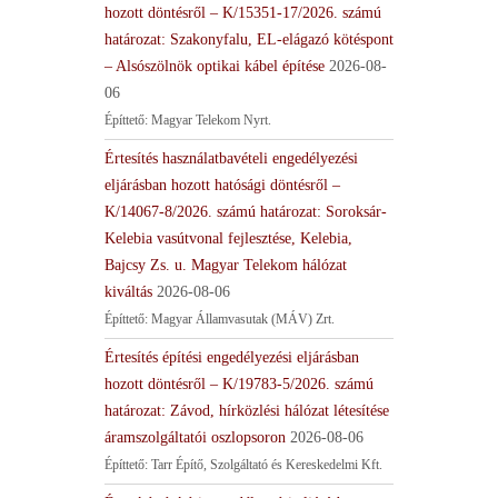
hozott döntésről – K/15351-17/2026. számú
határozat: Szakonyfalu, EL-elágazó kötéspont
– Alsószölnök optikai kábel építése
2026-08-
06
Építtető: Magyar Telekom Nyrt.
Értesítés használatbavételi engedélyezési
eljárásban hozott hatósági döntésről –
K/14067-8/2026. számú határozat: Soroksár-
Kelebia vasútvonal fejlesztése, Kelebia,
Bajcsy Zs. u. Magyar Telekom hálózat
kiváltás
2026-08-06
Építtető: Magyar Államvasutak (MÁV) Zrt.
Értesítés építési engedélyezési eljárásban
hozott döntésről – K/19783-5/2026. számú
határozat: Závod, hírközlési hálózat létesítése
áramszolgáltatói oszlopsoron
2026-08-06
Építtető: Tarr Építő, Szolgáltató és Kereskedelmi Kft.