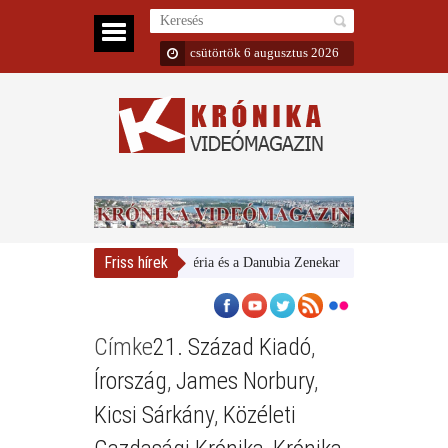
csütörtök 6 augusztus 2026
Friss hírek
Magyar Nemzeti Galéria és a Danubia Zenekar
Bemutatta 2024/
Címke
21. Század Kiadó
,
Írország
,
James Norbury
,
Kicsi Sárkány
,
Közéleti