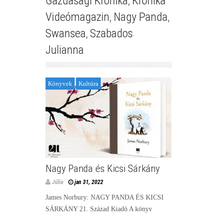
Gazdasági Krónika
,
Krónika
Videómagazin
,
Nagy Panda
,
Swansea
,
Szabados
Julianna
Könyvek
Kultúra
Nagy Panda és Kicsi Sárkány
Júlia
jan 31, 2022
James Norbury: NAGY PANDA ÉS KICSI
SÁRKÁNY 21. Század Kiadó A könyv