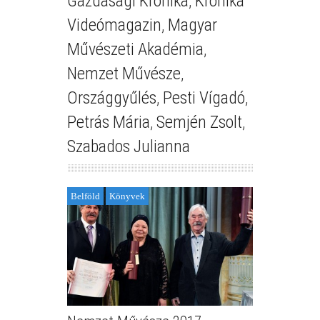
Gazdasági Krónika
,
Krónika
Videómagazin
,
Magyar
Művészeti Akadémia
,
Nemzet Művésze
,
Országgyűlés
,
Pesti Vígadó
,
Petrás Mária
,
Semjén Zsolt
,
Szabados Julianna
Belföld
Könyvek