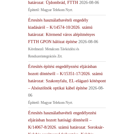
határozat: Újdombrád, FTTH
2026-08-06
Építtető: Magyar Telekom Nyrt.
Értesítés használatbavételi engedély
kiadásáról – K/14574-10/2026. számú
határozat: Körmend város alépítményes
FTTH GPON hálózat építése
2026-08-06
Kérelmező: Metalcom Távközlési és
Rendszerintegrációs Zrt.
Értesítés építési engedélyezési eljárásban
hozott döntésről – K/15351-17/2026. számú
határozat: Szakonyfalu, EL-elágazó kötéspont
– Alsószölnök optikai kábel építése
2026-08-
06
Építtető: Magyar Telekom Nyrt.
Értesítés használatbavételi engedélyezési
eljárásban hozott hatósági döntésről –
K/14067-8/2026. számú határozat: Soroksár-