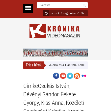
péntek 7 augusztus 2026
Friss hírek
Magyar Nemzeti Galéria és a Danubia Zenekar
Bemutatta 20
Címke
Csukás István
,
Dévényi Sándor
,
Fekete
György
,
Kiss Anna
,
Közéleti