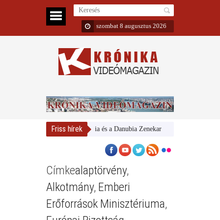
szombat 8 augusztus 2026
Friss hírek
Magyar Nemzeti Galéria és a Danubia Zenekar
Bemutatta 2024/2
Címke
alaptörvény
,
Alkotmány
,
Emberi
Erőforrások Minisztériuma
,