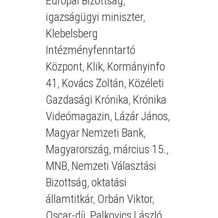
Európai Bizottság
,
igazságügyi miniszter
,
Klebelsberg
Intézményfenntartó
Központ
,
Klik
,
Kormányinfo
41
,
Kovács Zoltán
,
Közéleti
Gazdasági Krónika
,
Krónika
Videómagazin
,
Lázár János
,
Magyar Nemzeti Bank
,
Magyarország
,
március 15.
,
MNB
,
Nemzeti Választási
Bizottság
,
oktatási
államtitkár
,
Orbán Viktor
,
Oscar-díj
,
Palkovics László
,