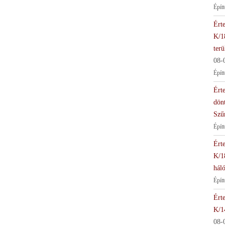
Épít
Érte
K/1
terü
08-
Épít
Érte
dön
Szű
Épít
Érte
K/1
háló
Épít
Érte
K/1
08-