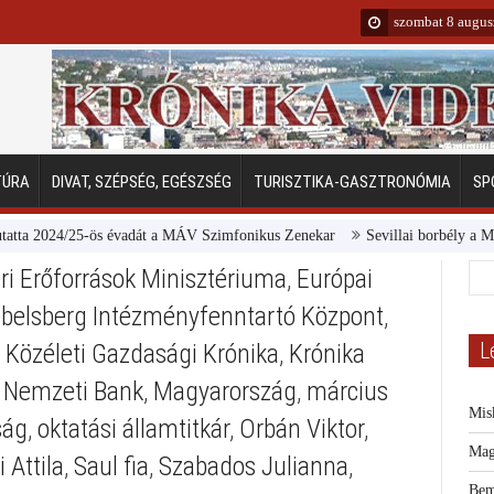
szombat 8 augus
TÚRA
DIVAT, SZÉPSÉG, EGÉSZSÉG
TURISZTIKA-GASZTRONÓMIA
SP
 2024/25-ös évadát a MÁV Szimfonikus Zenekar
Sevillai borbély a Margit
i Erőforrások Minisztériuma
,
Európai
ebelsberg Intézményfenntartó Központ
,
L
,
Közéleti Gazdasági Krónika
,
Krónika
 Nemzeti Bank
,
Magyarország
,
március
Mis
ság
,
oktatási államtitkár
,
Orbán Viktor
,
Mag
 Attila
,
Saul fia
,
Szabados Julianna
,
Bem