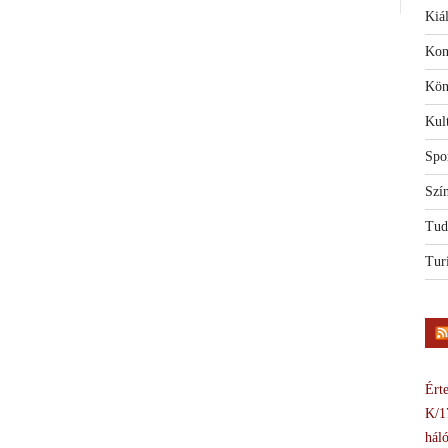
Kiál
Kon
Kön
Kul
Spo
Szí
Tud
Tur
Érte
K/1
háló