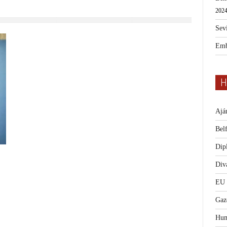
2024
Sevi
Emb
H
Ajá
Bel
Dip
Diva
EU
Gaz
Hum