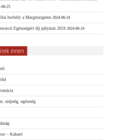
-06-25
llai borbély a Margitszigeten
2024-06-24
erarcú Egészségért díj pályázat 2024
2024-06-24
írek innen
nló
föld
lomácia
t, szépség, egészség
daság
or – Kabaré