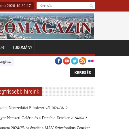
ztus 2026
19
:
30
:
18
ORT
TUDOMÁNY
szigeten
Emberarcú Egészségért díj pályázat 2024
Kertész/Kópiák
egfrissebb híreink
kolci Nemzetközi Filmfesztivál
2024-08-12
yar Nemzeti Galéria és a Danubia Zenekar
2024-07-02
utatta 2024/25-ös évadát a MÁV Szimfonikus Zenekar