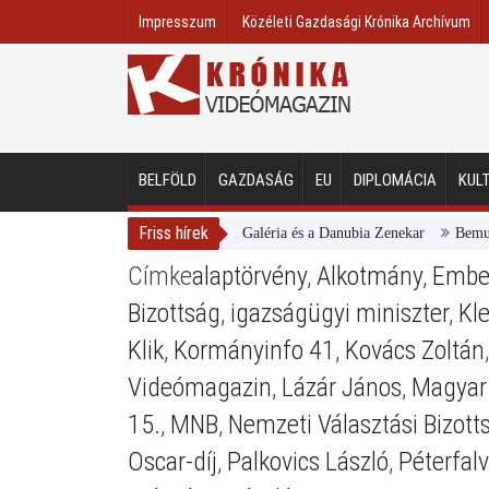
Impresszum
Közéleti Gazdasági Krónika Archívum
BELFÖLD
GAZDASÁG
EU
DIPLOMÁCIA
KUL
Friss hírek
Magyar Nemzeti Galéria és a Danubia Zenekar
Bemutatta
Címke
alaptörvény
,
Alkotmány
,
Ember
Bizottság
,
igazságügyi miniszter
,
Kl
Klik
,
Kormányinfo 41
,
Kovács Zoltán
Videómagazin
,
Lázár János
,
Magyar
15.
,
MNB
,
Nemzeti Választási Bizott
Oscar-díj
,
Palkovics László
,
Péterfalvi