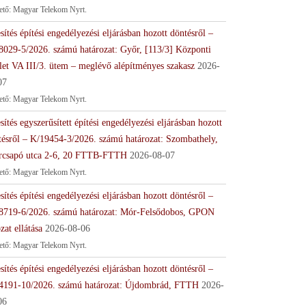
tető: Magyar Telekom Nyrt.
sítés építési engedélyezési eljárásban hozott döntésről –
8029-5/2026. számú határozat: Győr, [113/3] Központi
let VA III/3. ütem – meglévő alépítményes szakasz
2026-
07
tető: Magyar Telekom Nyrt.
sítés egyszerűsített építési engedélyezési eljárásban hozott
tésről – K/19454-3/2026. számú határozat: Szombathely,
rcsapó utca 2-6, 20 FTTB-FTTH
2026-08-07
tető: Magyar Telekom Nyrt.
sítés építési engedélyezési eljárásban hozott döntésről –
8719-6/2026. számú határozat: Mór-Felsődobos, GPON
zat ellátása
2026-08-06
tető: Magyar Telekom Nyrt.
sítés építési engedélyezési eljárásban hozott döntésről –
4191-10/2026. számú határozat: Újdombrád, FTTH
2026-
06