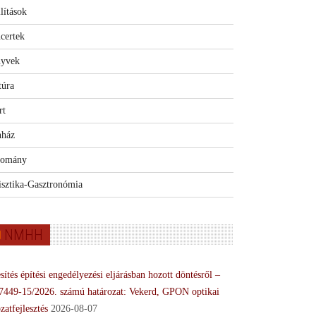
lítások
certek
yvek
túra
rt
nház
omány
isztika-Gasztronómia
NMHH
sítés építési engedélyezési eljárásban hozott döntésről –
7449-15/2026. számú határozat: Vekerd, GPON optikai
zatfejlesztés
2026-08-07