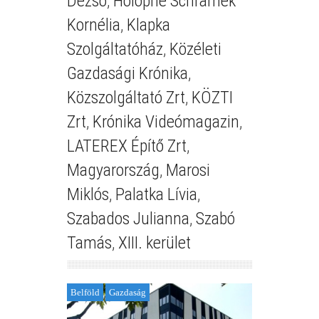
Dezső
,
Holopné Schramek
Kornélia
,
Klapka
Szolgáltatóház
,
Közéleti
Gazdasági Krónika
,
Közszolgáltató Zrt
,
KÖZTI
Zrt
,
Krónika Videómagazin
,
LATEREX Építő Zrt
,
Magyarország
,
Marosi
Miklós
,
Palatka Lívia
,
Szabados Julianna
,
Szabó
Tamás
,
XIII. kerület
Belföld
Gazdaság