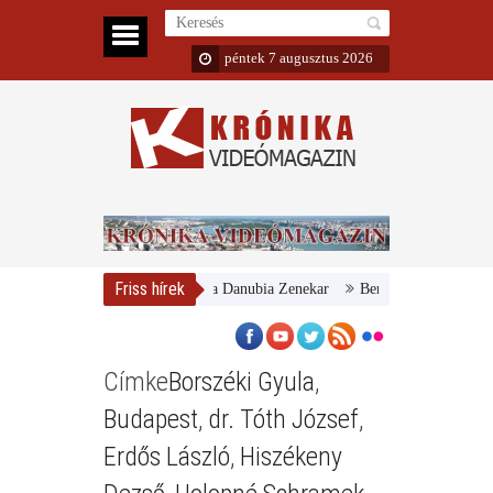
péntek 7 augusztus 2026
Friss hírek
Magyar Nemzeti Galéria és a Danubia Zenekar
Bemutatta 2024/25-ös 
Címke
Borszéki Gyula
,
Budapest
,
dr. Tóth József
,
Erdős László
,
Hiszékeny