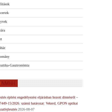
lítások
certek
yvek
túra
rt
nház
omány
isztika-Gasztronómia
NMHH
sítés építési engedélyezési eljárásban hozott döntésről –
7449-15/2026. számú határozat: Vekerd, GPON optikai
zatfejlesztés
2026-08-07