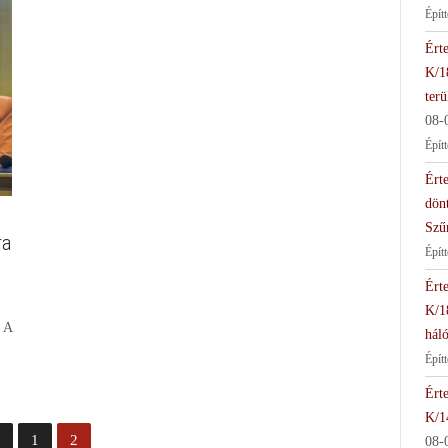
Épít
Érte
K/1
terü
08-
Épít
Érte
dön
Szű
ra
Épít
Érte
K/1
… A
háló
Épít
Érte
K/1
ő
1
2
08-