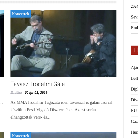
2024
Koncertek
Sevi
Emb
H
Ajá
Bel
Tavaszi Irodalmi Gála
Dip
Júlia
ápr 08, 2016
Diva
 …
Az MMA Irodalmi Tagozata idén tavasszal is gálaműsorral
készült a Pesti Vigadó Dísztermében Az est során
EU
elhangzottak vers- és...
Gaz
Hum
Koncertek