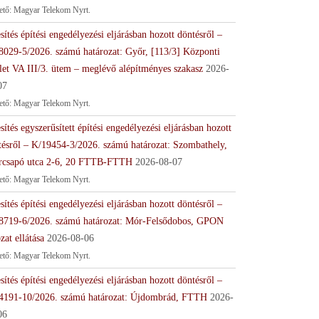
tető: Magyar Telekom Nyrt.
sítés építési engedélyezési eljárásban hozott döntésről –
8029-5/2026. számú határozat: Győr, [113/3] Központi
let VA III/3. ütem – meglévő alépítményes szakasz
2026-
07
tető: Magyar Telekom Nyrt.
sítés egyszerűsített építési engedélyezési eljárásban hozott
tésről – K/19454-3/2026. számú határozat: Szombathely,
rcsapó utca 2-6, 20 FTTB-FTTH
2026-08-07
tető: Magyar Telekom Nyrt.
sítés építési engedélyezési eljárásban hozott döntésről –
8719-6/2026. számú határozat: Mór-Felsődobos, GPON
zat ellátása
2026-08-06
tető: Magyar Telekom Nyrt.
sítés építési engedélyezési eljárásban hozott döntésről –
4191-10/2026. számú határozat: Újdombrád, FTTH
2026-
06