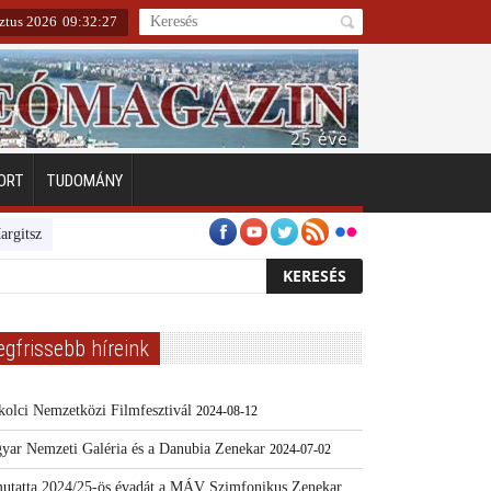
ztus 2026
09
:
32
:
28
ORT
TUDOMÁNY
igeten
Emberarcú Egészségért díj pályázat 2024
Kertész/Kópiák
T
egfrissebb híreink
kolci Nemzetközi Filmfesztivál
2024-08-12
yar Nemzeti Galéria és a Danubia Zenekar
2024-07-02
utatta 2024/25-ös évadát a MÁV Szimfonikus Zenekar