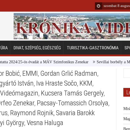
szombat 8 augus
TÚRA
DIVAT, SZÉPSÉG, EGÉSZSÉG
TURISZTIKA-GASZTRONÓMIA
SP
2024/25-ös évadát a MÁV Szimfonikus Zenekar
Sevillai borbély a Margitsz
r Bobić
,
EMMI
,
Gordan Grlić Radman
,
jgyártó István
,
Iva Hraste Sočo
,
KKM
,
L
 Videómagazin
,
Kucsera Tamás Gergely
,
rfeo Zenekar
,
Pacsay-Tomassich Orsolya
,
Mis
rus
,
Raymond Rojnik
,
Savaria Barokk
Mag
yi György
,
Vesna Haluga
Bem