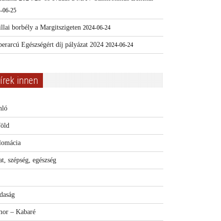
-06-25
llai borbély a Margitszigeten
2024-06-24
erarcú Egészségért díj pályázat 2024
2024-06-24
írek innen
nló
föld
lomácia
t, szépség, egészség
daság
or – Kabaré