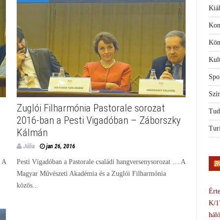
Kiál
Kon
Kön
Kul
Spo
Szí
Zuglói Filharmónia Pastorale sorozat
Tud
2016-ban a Pesti Vigadóban – Záborszky
Tur
Kálmán
Júlia
jan 26, 2016
… A
Pesti Vígadóban a Pastorale családi hangversenysorozat … A
Magyar Művészeti Akadémia és a Zuglói Filharmónia
közös...
Érte
K/1
háló