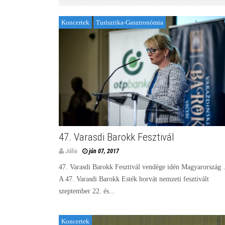
Koncertek
Turisztika-Gasztronómia
47. Varasdi Barokk Fesztivál
Júlia
jún 07, 2017
47. Varasdi Barokk Fesztivál vendége idén Magyarország
A 47. Varasdi Barokk Esték horvát nemzeti fesztivált
szeptember 22. és...
Koncertek