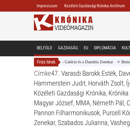
Impresszum
Közéleti Gazdasági Krónika Archívum
BELFÖLD
GAZDASÁG
EU
DIPLOMÁCIA
KUL
Friss hírek
Magyar Nemzeti Galéria és a Danubia Zenekar
Bemutatta 
Címke
47. Varasdi Barokk Esték
,
Davo
Hammerstein Judit
,
Horváth Zsolt
,
Í
Közéleti Gazdasági Krónika
,
Krónika
Magyar József
,
MMA
,
Németh Pál
,
O
Pannon Filharmonikusok
,
Purcell Kó
Zenekar
,
Szabados Julianna
,
Vasheg