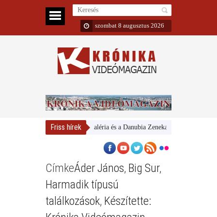
szombat 8 augusztus 2026
Friss hírek
Magyar Nemzeti Galéria és a Danubia Zenekar
Bemutatta 202
Címke
Áder János
,
Big Sur
,
Harmadik típusú
találkozások
,
Készítette: