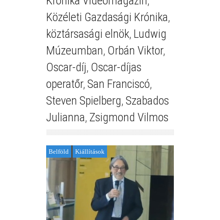
Krónika Videómagazin
,
Közéleti Gazdasági Krónika
,
köztársasági elnök
,
Ludwig
Múzeumban
,
Orbán Viktor
,
Oscar-díj
,
Oscar-díjas
operatőr
,
San Franciscó
,
Steven Spielberg
,
Szabados
Julianna
,
Zsigmond Vilmos
Belföld
Kiállítások