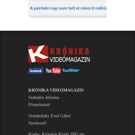
KRÓNIKA VIDEÓMAGAZIN
Szabados Julianna
Főszerkesztő
Ormándlaky Ernő Gábor
Szerkesztő
Kiadja: Krónikás Kiadó 1992 óta.