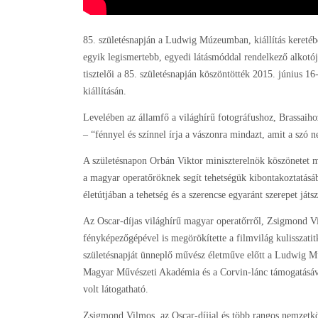
85. születésnapján a Ludwig Múzeumban, kiállítás keretébe
egyik legismertebb, egyedi látásmóddal rendelkező alkotój
tisztelői a 85. születésnapján köszöntötték 2015. júniu
kiállításán.
Levelében az államfő a világhírű fotográfushoz, Brassaihoz
– “fénnyel és színnel írja a vászonra mindazt, amit a szó n
A születésnapon Orbán Viktor miniszterelnök köszönetet 
a magyar operatőröknek segít tehetségük kibontakoztatásá
életútjában a tehetség és a szerencse egyaránt szerepet játsz
Az Oscar-díjas világhírű magyar operatőrről, Zsigmond Vi
fényképezőgépével is megörökítette a filmvilág kulisszatitk
születésnapját ünneplő művész életműve előtt a Ludwig M
Magyar Művészeti Akadémia és a Corvin-lánc támogatásával lé
volt látogatható.
Zsigmond Vilmos, az Oscar-díjjal és több rangos nemzetköz