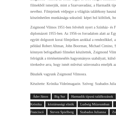
filmekből ismerjük, mint a Szarvasvadász, a Harmadik típ
nevéhez. Filmjeinek védjegye a világítás találékony haszn
köszönhetően munkássága sokszínű: képei hol költőiek, hol
Zsigmond Vilmos 1951-ben felvételt nyert a Színház- és F
diplomázott 1955-ben. Az 1956-os forradalom alatt az Egy
együtt dolgozott korai filmjeiken azokkal a rendezőkkel, a
például Robert Altman, John Boorman, Michael Cimino, St
könnyen befogadható filmeket készítettek, Zsigmond Vilmos
felrúgták a történetmesélés hagyományos szabályait, külső 
törekedve arra, hogy ismét művészi színvonalra emeljék az
Büszkék vagyunk Zsigmond Vilmosra.
Készítette: Krónika Videómagazin. Szöveg: Szabados Juli
Áder János
Big Sur
Harmadik típusú találkozások
Krónika
köztársasági elnök
Ludwig Múzeumban
Franciscó
Steven Spielberg
Szabados Julianna
Zs