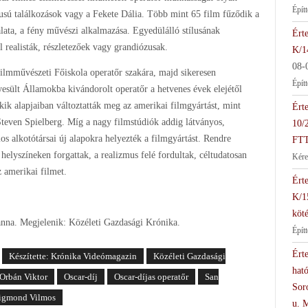
Épít
usú találkozások vagy a Fekete Dália. Több mint 65 film fűződik a
álata, a fény művészi alkalmazása. Egyedülálló stílusának
Érte
 realisták, részletezőek vagy grandiózusak.
K/1
08-
ilmművészeti Főiskola operatőr szakára, majd sikeresen
Épít
esült Államokba kivándorolt operatőr a hetvenes évek elejétől
kik alapjaiban változtatták meg az amerikai filmgyártást, mint
Érte
even Spielberg. Míg a nagy filmstúdiók addig látványos,
10/
 alkotótársai új alapokra helyezték a filmgyártást. Rendre
FTT
helyszíneken forgattak, a realizmus felé fordultak, céltudatosan
Kére
 amerikai filmet.
Érte
K/1
köté
anna. Megjelenik: Közéleti Gazdasági Krónika.
Épít
Érte
Készítette: Krónika Videómagazin
Közéleti Gazdasági
hat
Orbán Viktor
Oscar-díj
Oscar-díjas operatőr
San
Soro
igmond Vilmos
u. 