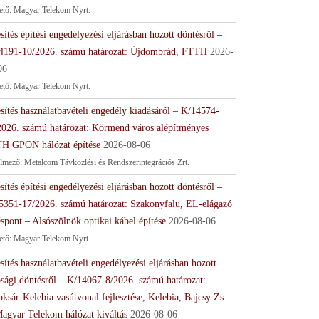
tető: Magyar Telekom Nyrt.
sítés építési engedélyezési eljárásban hozott döntésről –
4191-10/2026. számú határozat: Újdombrád, FTTH
2026-
06
tető: Magyar Telekom Nyrt.
sítés használatbavételi engedély kiadásáról – K/14574-
2026. számú határozat: Körmend város alépítményes
H GPON hálózat építése
2026-08-06
lmező: Metalcom Távközlési és Rendszerintegrációs Zrt.
sítés építési engedélyezési eljárásban hozott döntésről –
5351-17/2026. számú határozat: Szakonyfalu, EL-elágazó
spont – Alsószölnök optikai kábel építése
2026-08-06
tető: Magyar Telekom Nyrt.
sítés használatbavételi engedélyezési eljárásban hozott
ósági döntésről – K/14067-8/2026. számú határozat:
ksár-Kelebia vasútvonal fejlesztése, Kelebia, Bajcsy Zs.
Magyar Telekom hálózat kiváltás
2026-08-06