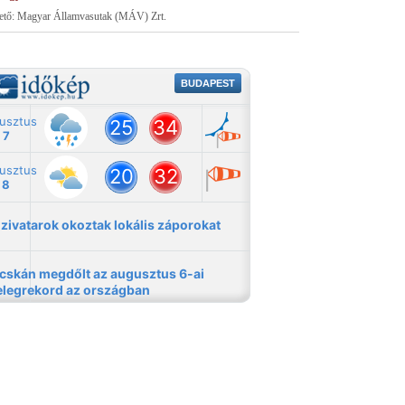
tető: Magyar Államvasutak (MÁV) Zrt.