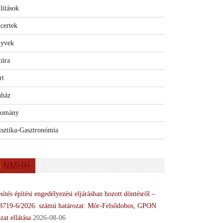
lítások
certek
yvek
túra
rt
nház
omány
isztika-Gasztronómia
NMHH
sítés építési engedélyezési eljárásban hozott döntésről –
8719-6/2026. számú határozat: Mór-Felsődobos, GPON
zat ellátása
2026-08-06