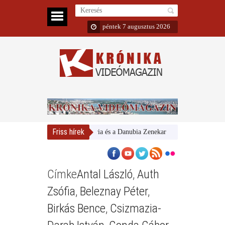
péntek 7 augusztus 2026
Friss hírek
Magyar Nemzeti Galéria és a Danubia Zenekar
Bemutatta 2024/2
Címke
Antal László
,
Auth
Zsófia
,
Beleznay Péter
,
Birkás Bence
,
Csizmazia-