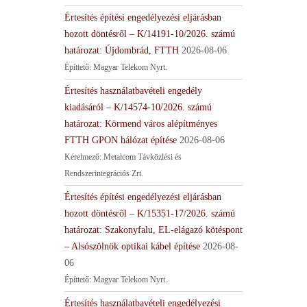
Értesítés építési engedélyezési eljárásban
hozott döntésről – K/14191-10/2026. számú
határozat: Újdombrád, FTTH
2026-08-06
Építtető: Magyar Telekom Nyrt.
Értesítés használatbavételi engedély
kiadásáról – K/14574-10/2026. számú
határozat: Körmend város alépítményes
FTTH GPON hálózat építése
2026-08-06
Kérelmező: Metalcom Távközlési és
Rendszerintegrációs Zrt.
Értesítés építési engedélyezési eljárásban
hozott döntésről – K/15351-17/2026. számú
határozat: Szakonyfalu, EL-elágazó kötéspont
– Alsószölnök optikai kábel építése
2026-08-
06
Építtető: Magyar Telekom Nyrt.
Értesítés használatbavételi engedélyezési