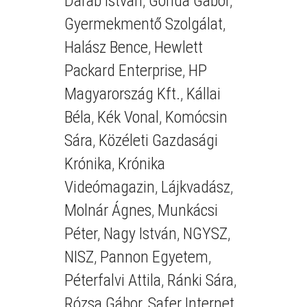
Darab István
,
Gonda Gábor
,
Gyermekmentő Szolgálat
,
Halász Bence
,
Hewlett
Packard Enterprise
,
HP
Magyarország Kft.
,
Kállai
Béla
,
Kék Vonal
,
Komócsin
Sára
,
Közéleti Gazdasági
Krónika
,
Krónika
Videómagazin
,
Lájkvadász
,
Molnár Ágnes
,
Munkácsi
Péter
,
Nagy István
,
NGYSZ
,
NISZ
,
Pannon Egyetem
,
Péterfalvi Attila
,
Ránki Sára
,
Rózsa Gábor
,
Safer Internet
,