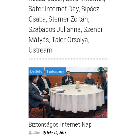
Safer Internet Day
,
Sipőcz
Csaba
,
Sterner Zoltán
,
Szabados Julianna
,
Szendi
Mátyás
,
Táler Orsolya
,
Ustream
Belföld
Tudomány
Biztonságos Internet Nap
Júlia
febr 10, 2016