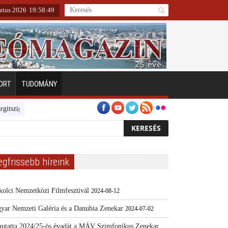
sztus 2026
19
:
58
:
49
ORT
TUDOMÁNY
geten
Emberarcú Egészségért díj pályázat 2024
Kertész/Kópiák
Tov
egfrissebb híreink
kolci Nemzetközi Filmfesztivál
2024-08-12
yar Nemzeti Galéria és a Danubia Zenekar
2024-07-02
utatta 2024/25-ös évadát a MÁV Szimfonikus Zenekar