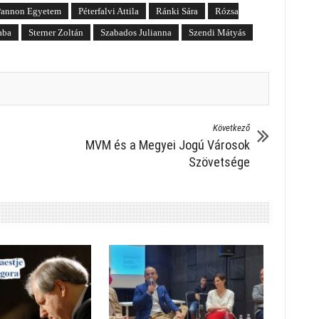
Pannon Egyetem
Péterfalvi Attila
Ránki Sára
Rózsa
aba
Sterner Zoltán
Szabados Julianna
Szendi Mátyás
Következő
MVM és a Megyei Jogú Városok
Szövetsége