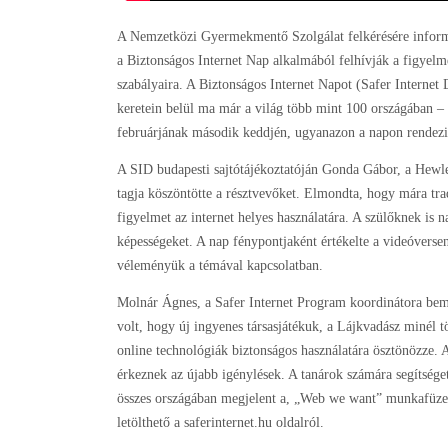
A Nemzetközi Gyermekmentő Szolgálat felkérésére informat
a Biztonságos Internet Nap alkalmából felhívják a figyelme
szabályaira. A Biztonságos Internet Napot (Safer Interne
keretein belül ma már a világ több mint 100 országában 
februárjának második keddjén, ugyanazon a napon rendez
A SID budapesti sajtótájékoztatóján Gonda Gábor, a Hewl
tagja köszöntötte a résztvevőket. Elmondta, hogy mára trad
figyelmet az internet helyes használatára. A szülőknek is n
képességeket. A nap fénypontjaként értékelte a videóverse
véleményük a témával kapcsolatban.
Molnár Ágnes, a Safer Internet Program koordinátora bemu
volt, hogy új ingyenes társasjátékuk, a Lájkvadász minél tö
online technológiák biztonságos használatára ösztönözze. A
érkeznek az újabb igénylések. A tanárok számára segítsége
összes országában megjelent a, „Web we want” munkafüzet
letölthető a saferinternet.hu oldalról.