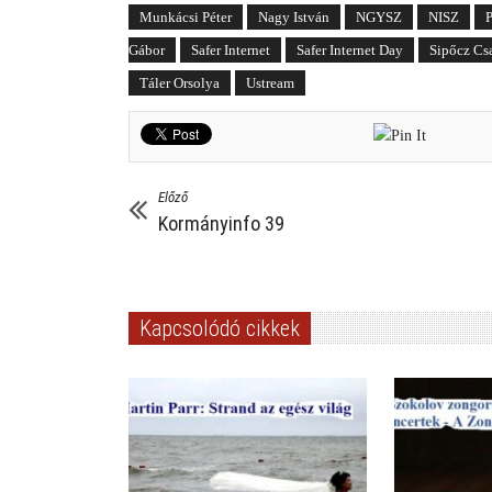
Munkácsi Péter
Nagy István
NGYSZ
NISZ
Gábor
Safer Internet
Safer Internet Day
Sipőcz Cs
Táler Orsolya
Ustream
Előző
Kormányinfo 39
Kapcsolódó cikkek