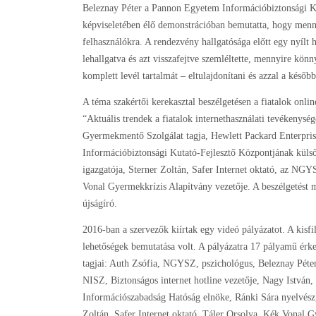
Beleznay Péter a Pannon Egyetem Információbiztonsági Ku
képviseletében élő demonstrációban bemutatta, hogy menn
felhasználókra. A rendezvény hallgatósága előtt egy nyílt 
lehallgatva és azt visszafejtve szemléltette, mennyire könn
komplett levél tartalmát – eltulajdonítani és azzal a később
A téma szakértői kerekasztal beszélgetésen a fiatalok onli
“Aktuális trendek a fiatalok internethasználati tevékeny
Gyermekmentő Szolgálat tagja, Hewlett Packard Enterpris
Információbiztonsági Kutató-Fejlesztő Központjának külső
igazgatója, Sterner Zoltán, Safer Internet oktató, az NG
Vonal Gyermekkrízis Alapítvány vezetője. A beszélgetést m
újságíró.
2016-ban a szervezők kiírtak egy videó pályázatot. A kisfi
lehetőségek bemutatása volt. A pályázatra 17 pályamű érkez
tagjai: Auth Zsófia, NGYSZ, pszichológus, Beleznay Péte
NISZ, Biztonságos internet hotline vezetője, Nagy István, 
Információszabadság Hatóság elnöke, Ránki Sára nyelvész
Zoltán, Safer Internet oktató, Táler Orsolya, Kék Vonal G