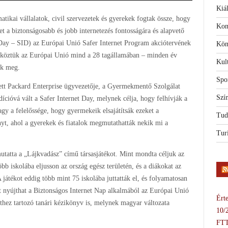
Kiál
ikai vállalatok, civil szervezetek és gyerekek fogtak össze, hogy
Kon
t a biztonságosabb és jobb internetezés fontosságára és alapvető
t Day – SID) az Európai Unió Safer Internet Program akciótervének
Kön
– köztük az Európai Unió mind a 28 tagállamában – minden év
Kul
ik meg.
Spo
ett Packard Enterprise ügyvezetője, a Gyermekmentő Szolgálat
Szí
ícióvá vált a Safer Internet Day, melynek célja, hogy felhívják a
agy a felelőssége, hogy gyermekeik elsajátítsák ezeket a
Tud
nyt, ahol a gyerekek és fiatalok megmutathatták nekik mi a
Tur
tatta a „Lájkvadász” című társasjátékot. Mint mondta céljuk az
bb iskolába eljusson az ország egész területén, és a diákokat az
 játékot eddig több mint 75 iskolába juttatták el, és folyamatosan
t nyújthat a Biztonságos Internet Nap alkalmából az Európai Unió
Érte
hez tartozó tanári kézikönyv is, melynek magyar változata
10/
FTT