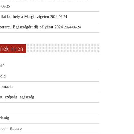
-06-25
llai borbély a Margitszigeten
2024-06-24
erarcú Egészségért díj pályázat 2024
2024-06-24
írek innen
nló
föld
lomácia
t, szépség, egészség
daság
or – Kabaré