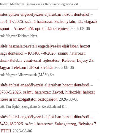
lmező: Metalcom Távközlési és Rendszerintegrációs Zrt.
sítés építési engedélyezési eljárásban hozott döntésről –
5351-17/2026. számú határozat: Szakonyfalu, EL-elágazó
spont – Alsószölnök optikai kábel építése
2026-08-06
tető: Magyar Telekom Nyrt.
sítés használatbavételi engedélyezési eljárásban hozott
ósági döntésről – K/14067-8/2026. számú határozat:
ksár-Kelebia vasútvonal fejlesztése, Kelebia, Bajcsy Zs.
Magyar Telekom hálózat kiváltás
2026-08-06
tető: Magyar Államvasutak (MÁV) Zrt.
sítés építési engedélyezési eljárásban hozott döntésről –
9783-5/2026. számú határozat: Závod, hírközlési hálózat
sítése áramszolgáltatói oszlopsoron
2026-08-06
ető: Tarr Építő, Szolgáltató és Kereskedelmi Kft.
sítés építési engedélyezési eljárásban hozott döntésről –
5452-18/2026. számú határozat: Zalaegerszeg, Belváros 7
 FTTH
2026-08-06