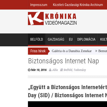
Impresszum
Közéleti Gazdasági Krónika Archívum
BELFÖLD
GAZDASÁG
EU
DIPLOMÁCIA
KUL
Friss hírek
Magyar Nemzeti Galéria és a Danubia Zenekar
Bemutatta 20
Biztonságos Internet Nap
Júlia
Belföld
,
Tudomány
febr 10, 2016
„Együtt a Biztonságos Internetért
Day (SID) / Biztonságos Internet