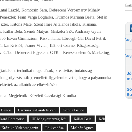
Épít
 Antal László, Komócsin Sára, Debreceni Vörösmarty Mihály
, Penészlek Team Varga Boglárka, Küzmös Mariann Beáta, Stefán
Eszter, Katona Máté, Szent Imre Általános Iskola, Kisnána.
r, Kállai Béla, Szendi Mátyás, Miskolci SZC Andrássy Gyula
Bibó István Gimnázium, Kiskunhalas, Eördegh-Gál Dávid Petrik
arkas Kristóf, Franer Vivien, Báthori Cserne, Közgazdasági
ózsa Gábor Debreceni Egyetem, GTK – Kereskedelem és Marketing,
tartalom, technikai megoldások, kreativitás, tudatosság
k hangsúlyozása stb.), emellett figyelembe vette, hogy a pályamunka
ktettek az alkotók az elkészítésébe.
anna. Megjelenik: Közéleti Gazdasági Krónika.
s Bence
Csizmazia-Darab István
Gonda Gábor
kard Enterprise
HP Magyarország Kft.
Kállai Béla
Kék
Krónika Videómagazin
Lájkvadász
Molnár Ágnes