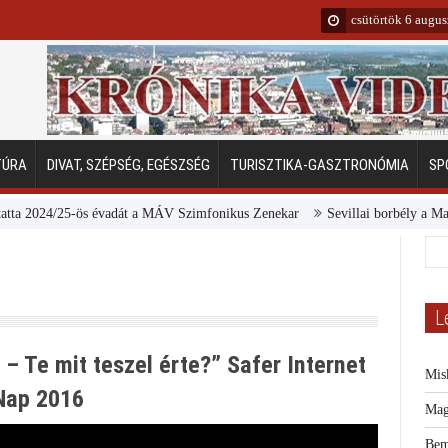
csütörtök 6 augu
TÚRA
DIVAT, SZÉPSÉG, EGÉSZSÉG
TURISZTIKA-GASZTRONÓMIA
SP
24/25-ös évadát a MÁV Szimfonikus Zenekar
Sevillai borbély a Margitszi
L
 – Te mit teszel érte?” Safer Internet
Mis
 Nap 2016
Mag
Bem