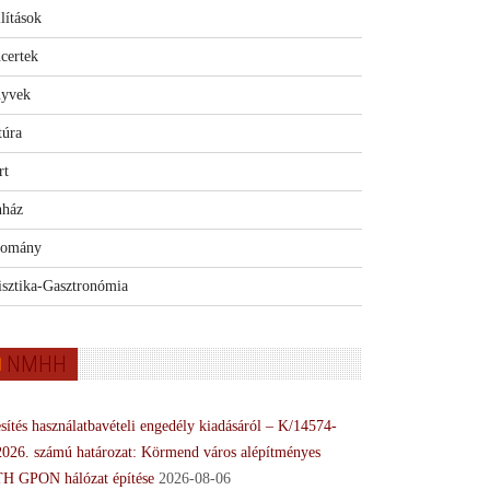
lítások
certek
yvek
túra
rt
nház
omány
isztika-Gasztronómia
NMHH
sítés használatbavételi engedély kiadásáról – K/14574-
2026. számú határozat: Körmend város alépítményes
H GPON hálózat építése
2026-08-06