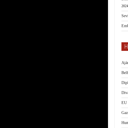
2024
Sevi
Emb
H
Ajá
Bel
Dip
Diva
EU
Gaz
Hum