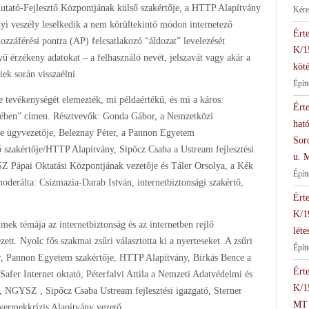
tató-Fejlesztő Központjának külső szakértője, a HTTP Alapítvány
Kére
yi veszély leselkedik a nem körültekintő módon internetező
Érte
hozzáférési pontra (AP) felcsatlakozó “áldozat” levelezését
K/1
yű érzékeny adatokat – a felhasználó nevét, jelszavát vagy akár a
köté
iek során visszaélni.
Épít
ne tevékenységét elemezték, mi példaértékű, és mi a káros:
Érte
ségében” címen. Résztvevők: Gonda Gábor, a Nemzetközi
hat
e ügyvezetője, Beleznay Péter, a Pannon Egyetem
Soro
 szakértője/HTTP Alapítvány, Sipőcz Csaba a Ustream fejlesztési
u. 
YSZ Pápai Oktatási Központjának vezetője és Táler Orsolya, a Kék
Épít
oderálta: Csizmazia-Darab István, internetbiztonsági szakértő,
Érte
K/1
lmek témája az internetbiztonság és az internetben rejlő
léte
ett. Nyolc fős szakmai zsűri választotta ki a nyerteseket. A zsűri
Építt
r, Pannon Egyetem szakértője, HTTP Alapítvány, Birkás Bence a
Érte
Safer Internet oktató, Péterfalvi Attila a Nemzeti Adatvédelmi és
K/1
, NGYSZ , Sipőcz Csaba Ustream fejlesztési igazgató, Sterner
MT
yermekkrízis Alapítvány vezető.