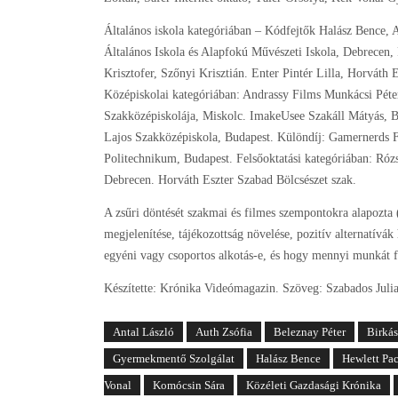
Általános iskola kategóriában – Kódfejtők Halász Bence,
Általános Iskola és Alapfokú Művészeti Iskola, Debrecen
Krisztofer, Szőnyi Krisztián. Enter Pintér Lilla, Horváth 
Középiskolai kategóriában: Andrassy Films Munkácsi Péte
Szakközépiskolája, Miskolc. ImakeUsee Szakáll Mátyás, 
Lajos Szakközépiskola, Budapest. Különdíj: Gamernerds F
Politechnikum, Budapest. Felsőoktatási kategóriában: R
Debrecen. Horváth Eszter Szabad Bölcsészet szak.
A zsűri döntését szakmai és filmes szempontokra alapozta (
megjelenítése, tájékozottság növelése, pozitív alternatívá
egyéni vagy csoportos alkotás-e, és hogy mennyi munkát fe
Készítette: Krónika Videómagazin. Szöveg: Szabados Juli
Antal László
Auth Zsófia
Beleznay Péter
Birká
Gyermekmentő Szolgálat
Halász Bence
Hewlett Pac
Vonal
Komócsin Sára
Közéleti Gazdasági Krónika