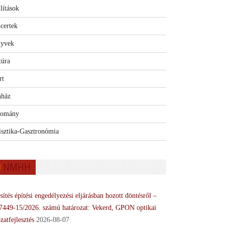
lítások
certek
yvek
túra
rt
nház
omány
isztika-Gasztronómia
NMHH
sítés építési engedélyezési eljárásban hozott döntésről –
7449-15/2026. számú határozat: Vekerd, GPON optikai
zatfejlesztés
2026-08-07