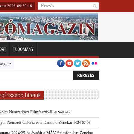
ztus 2026
09
:
50
:
16
ORT
TUDOMÁNY
zigeten
Emberarcú Egészségért díj pályázat 2024
Kertész/Kópiák
egfrissebb híreink
kolci Nemzetközi Filmfesztivál
2024-08-12
yar Nemzeti Galéria és a Danubia Zenekar
2024-07-02
utatta 2024/25-ös évadát a MÁV Szimfonikus Zenekar