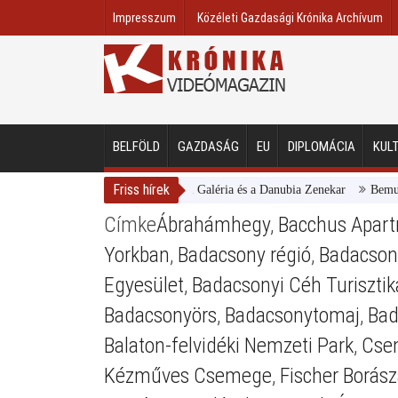
Impresszum
Közéleti Gazdasági Krónika Archívum
BELFÖLD
GAZDASÁG
EU
DIPLOMÁCIA
KUL
Friss hírek
Magyar Nemzeti Galéria és a Danubia Zenekar
Bemutatta
Címke
Ábrahámhegy
,
Bacchus Apar
Yorkban
,
Badacsony régió
,
Badacsony
Egyesület
,
Badacsonyi Céh Turisztik
Badacsonyörs
,
Badacsonytomaj
,
Bad
Balaton-felvidéki Nemzeti Park
,
Csen
Kézműves Csemege
,
Fischer Borász