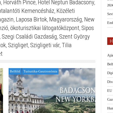
m
,
Horváth Pince
,
Hotel Neptun Badacsony
,
2024
talantóti Kemencésház
,
Közéleti
Sevi
agazin
,
Laposa Birtok
,
Magyarország
,
New
Emb
nzió
,
ökoturisztikai látogatóközpont
,
Sipos
,
Szegi Családi Gazdaság
,
Szent György
H
tok
,
Szigliget
,
Szigligeti vár
,
Tilia
et
Ajá
Bel
Belföld
Turisztika-Gasztronómia
Dip
Diva
EU
Gaz
Hum