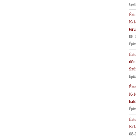
Épít
Érte
K/1
terü
08-
Épít
Érte
dön
Szű
Épít
Érte
K/1
háló
Épít
Érte
K/1
08-