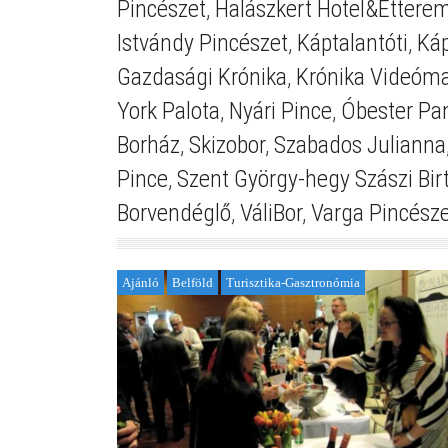
Pincészet
,
Halászkert Hotel&Éttere
Istvándy Pincészet
,
Káptalantóti
,
Káp
Gazdasági Krónika
,
Krónika Videóm
York Palota
,
Nyári Pince
,
Óbester Pa
Borház
,
Skizobor
,
Szabados Julianna
Pince
,
Szent György-hegy Szászi Bir
Borvendéglő
,
VáliBor
,
Varga Pincész
Ajánló
Belföld
Turisztika-Gasztronómia