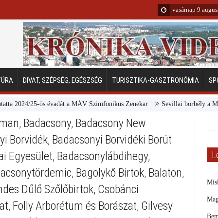
vasárnap 9 augus
TÚRA
DIVAT, SZÉPSÉG, EGÉSZSÉG
TURISZTIKA-GASZTRONÓMIA
SP
 2024/25-ös évadát a MÁV Szimfonikus Zenekar
Sevillai borbély a Margits
tman
,
Badacsony
,
Badacsony New
i Borvidék
,
Badacsonyi Borvidéki Borút
L
ai Egyesület
,
Badacsonylábdihegy
,
acsonytördemic
,
Bagolykő Birtok
,
Balaton
,
Mis
des Dűlő Szőlőbirtok
,
Csobánci
Mag
at
,
Folly Arborétum és Borászat
,
Gilvesy
Bem