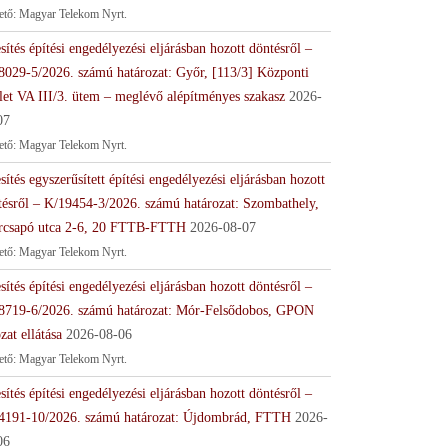
tető: Magyar Telekom Nyrt.
sítés építési engedélyezési eljárásban hozott döntésről –
8029-5/2026. számú határozat: Győr, [113/3] Központi
let VA III/3. ütem – meglévő alépítményes szakasz
2026-
07
tető: Magyar Telekom Nyrt.
sítés egyszerűsített építési engedélyezési eljárásban hozott
tésről – K/19454-3/2026. számú határozat: Szombathely,
rcsapó utca 2-6, 20 FTTB-FTTH
2026-08-07
tető: Magyar Telekom Nyrt.
sítés építési engedélyezési eljárásban hozott döntésről –
8719-6/2026. számú határozat: Mór-Felsődobos, GPON
zat ellátása
2026-08-06
tető: Magyar Telekom Nyrt.
sítés építési engedélyezési eljárásban hozott döntésről –
4191-10/2026. számú határozat: Újdombrád, FTTH
2026-
06