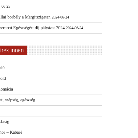
-06-25
llai borbély a Margitszigeten
2024-06-24
erarcú Egészségért díj pályázat 2024
2024-06-24
írek innen
nló
föld
lomácia
t, szépség, egészség
daság
or – Kabaré