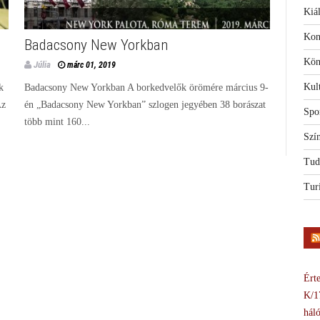
Kiál
Kon
Badacsony New Yorkban
Kön
Júlia
márc 01, 2019
Kul
k
Badacsony New Yorkban A borkedvelők örömére március 9-
Az
én „Badacsony New Yorkban” szlogen jegyében 38 borászat
Spo
több mint 160...
Szí
Tud
Tur
Érte
K/1
háló