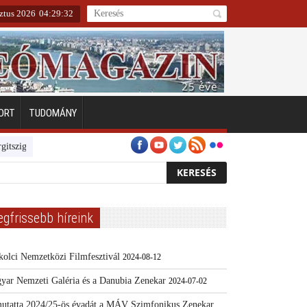
sztus 2026
04
:
29
:
32
ORT
TUDOMÁNY
geten
Emberarcú Egészségért díj pályázat 2024
Kertész/Kópiák
To
egfrissebb híreink
kolci Nemzetközi Filmfesztivál
2024-08-12
yar Nemzeti Galéria és a Danubia Zenekar
2024-07-02
utatta 2024/25-ös évadát a MÁV Szimfonikus Zenekar