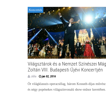
Koncertek
Világsztárok és a Nemzet Színészei Má
Zoltán VIII. Budapesti Újévi Koncertjén
Júlia
jan 02, 2016
Öt világklasszis operacsillag, három Kossuth-díjas művész
és négy popénekes világszínvonalú show-műsor keretében.