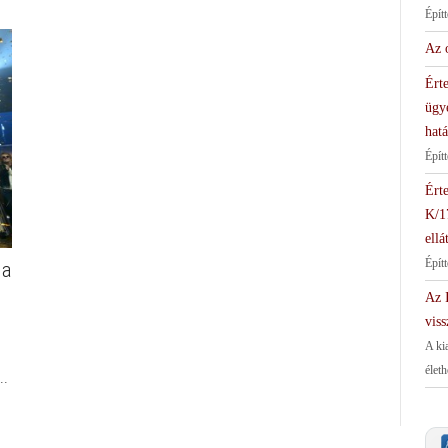
Épít
Az 
Érte
ügy
hat
Épít
Érte
K/1
ellá
Épít
ga
Az I
viss
A ki
élet
..