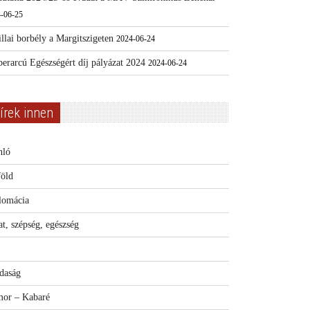
-06-25
llai borbély a Margitszigeten
2024-06-24
erarcú Egészségért díj pályázat 2024
2024-06-24
írek innen
nló
föld
lomácia
t, szépség, egészség
daság
or – Kabaré