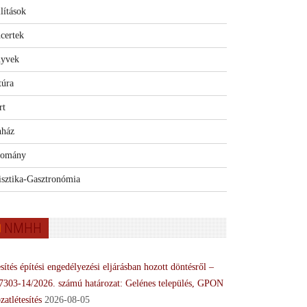
lítások
certek
yvek
túra
rt
nház
omány
isztika-Gasztronómia
NMHH
sítés építési engedélyezési eljárásban hozott döntésről –
7303-14/2026. számú határozat: Gelénes település, GPON
zatlétesítés
2026-08-05