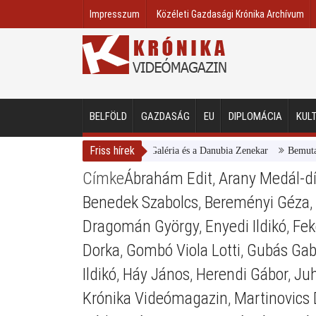
Impresszum
Közéleti Gazdasági Krónika Archívum
BELFÖLD
GAZDASÁG
EU
DIPLOMÁCIA
KUL
Friss hírek
Magyar Nemzeti Galéria és a Danubia Zenekar
Bemutatta 2
Címke
Ábrahám Edit
,
Arany Medál-dí
Benedek Szabolcs
,
Bereményi Géza
,
Dragomán György
,
Enyedi Ildikó
,
Fek
Dorka
,
Gombó Viola Lotti
,
Gubás Gab
Ildikó
,
Háy János
,
Herendi Gábor
,
Ju
Krónika Videómagazin
,
Martinovics 