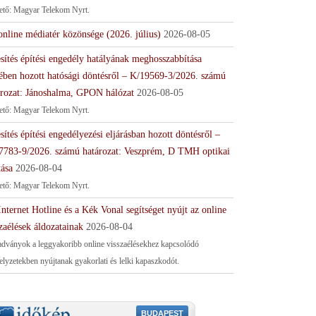
tető: Magyar Telekom Nyrt.
online médiatér közönsége (2026. július)
2026-08-05
sítés építési engedély hatályának meghosszabbítása
ében hozott hatósági döntésről – K/19569-3/2026. számú
ározat: Jánoshalma, GPON hálózat
2026-08-05
tető: Magyar Telekom Nyrt.
sítés építési engedélyezési eljárásban hozott döntésről –
7783-9/2026. számú határozat: Veszprém, D TMH optikai
tása
2026-08-04
tető: Magyar Telekom Nyrt.
nternet Hotline és a Kék Vonal segítséget nyújt az online
zaélések áldozatainak
2026-08-04
adványok a leggyakoribb online visszaélésekhez kapcsolódó
helyzetekben nyújtanak gyakorlati és lelki kapaszkodót.