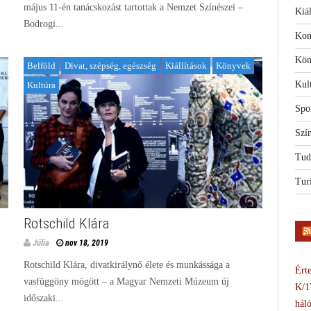
május 11-én tanácskozást tartottak a Nemzet Színészei –
Kiál
Bodrogi...
Kon
Kön
Belföld
Divat, szépség, egészség
Kiállítások
Könyvek
Kul
Kultúra
Spo
Szí
Tud
Tur
Rotschild Klára
Júlia
nov 18, 2019
Rotschild Klára, divatkirálynő élete és munkássága a
Érte
vasfüggöny mögött – a Magyar Nemzeti Múzeum új
K/1
időszaki...
háló