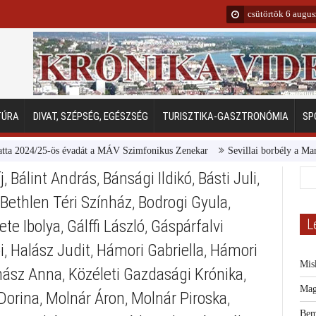
csütörtök 6 augu
TÚRA
DIVAT, SZÉPSÉG, EGÉSZSÉG
TURISZTIKA-GASZTRONÓMIA
SP
024/25-ös évadát a MÁV Szimfonikus Zenekar
Sevillai borbély a Margitszi
j
,
Bálint András
,
Bánsági Ildikó
,
Básti Juli
,
Bethlen Téri Színház
,
Bodrogi Gyula
,
L
ete Ibolya
,
Gálffi László
,
Gáspárfalvi
i
,
Halász Judit
,
Hámori Gabriella
,
Hámori
Mis
hász Anna
,
Közéleti Gazdasági Krónika
,
Mag
Dorina
,
Molnár Áron
,
Molnár Piroska
,
Bem