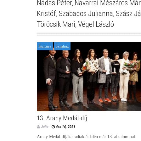
Nádas Péter
,
Navarrai Mészáros Már
Kristóf
,
Szabados Julianna
,
Szász J
Törőcsik Mari
,
Végel László
Kultúra
Színház
13. Arany Medál-díj
Júlia
dec 14, 2021
Arany Medál-díjakat adtak át Idén már 13. alkalommal