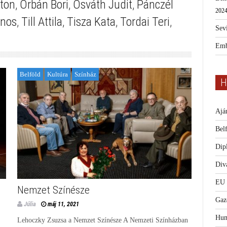
ton
,
Orbán Bori
,
Osváth Judit
,
Pánczél
2024
ános
,
Till Attila
,
Tisza Kata
,
Tordai Teri
,
Sevi
Emb
Belföld
Kultúra
Színház
H
Ajá
Bel
Dip
Diva
EU
Nemzet Színésze
Gaz
Júlia
máj 11, 2021
Hum
Lehoczky Zsuzsa a Nemzet Színésze A Nemzeti Színházban