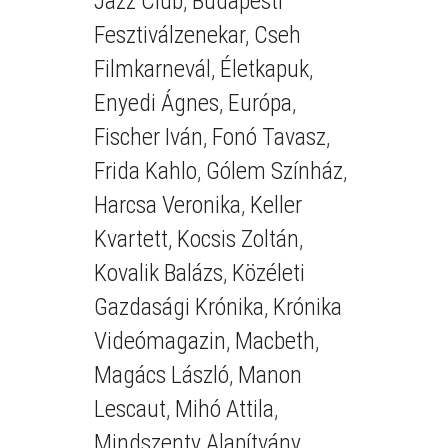
Jazz Club
,
Budapesti
Fesztiválzenekar
,
Cseh
Filmkarnevál
,
Életkapuk
,
Enyedi Ágnes
,
Európa
,
Fischer Iván
,
Fonó Tavasz
,
Frida Kahlo
,
Gólem Színház
,
Harcsa Veronika
,
Keller
Kvartett
,
Kocsis Zoltán
,
Kovalik Balázs
,
Közéleti
Gazdasági Krónika
,
Krónika
Videómagazin
,
Macbeth
,
Magács László
,
Manon
Lescaut
,
Mihó Attila
,
Mindszenty Alapítvány
,