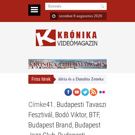
szombat 8 augusztus 2026
Friss hírek
Magyar Nemzeti Galéria és a Danubia Zenekar
Bemutatta 202
Címke
41. Budapesti Tavaszi
Fesztivál
,
Bodó Viktor
,
BTF
,
Budapest Brand
,
Budapest