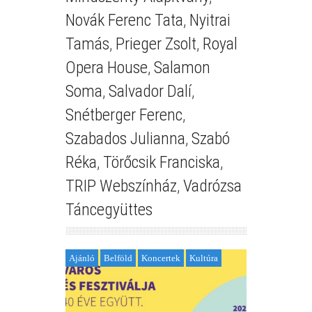
Novák Ferenc Tata
,
Nyitrai
Tamás
,
Prieger Zsolt
,
Royal
Opera House
,
Salamon
Soma
,
Salvador Dalí
,
Snétberger Ferenc
,
Szabados Julianna
,
Szabó
Réka
,
Törőcsik Franciska
,
TRIP Webszínház
,
Vadrózsa
Táncegyüttes
Ajánló
Belföld
Koncertek
Kultúra