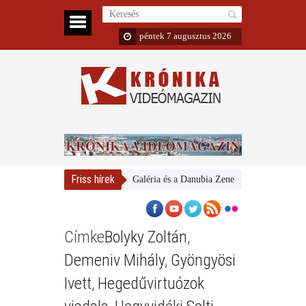
péntek 7 augusztus 2026
Friss hírek
Magyar Nemzeti Galéria és a Danubia Zenekar
Bemutatta 20
Címke
Bolyky Zoltán
,
Demeniv Mihály
,
Gyöngyösi
Ivett
,
Hegedűvirtuózok