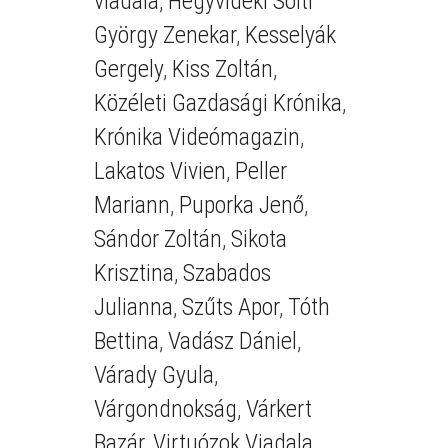
viadala
,
Hegyvidéki Solti
György Zenekar
,
Kesselyák
Gergely
,
Kiss Zoltán
,
Közéleti Gazdasági Krónika
,
Krónika Videómagazin
,
Lakatos Vivien
,
Peller
Mariann
,
Puporka Jenő
,
Sándor Zoltán
,
Sikota
Krisztina
,
Szabados
Julianna
,
Szűts Apor
,
Tóth
Bettina
,
Vadász Dániel
,
Várady Gyula
,
Várgondnokság
,
Várkert
Bazár
,
Virtuózok Viadala