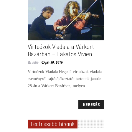
Virtuózok Viadala a Várkert
Bazárban – Lakatos Vivien
Júlia
jan 30, 2016
Virtuózok Viadala Hegedű virtuózok viadala
eseményről sajtótájékoztatót tartottak január
28-án a Várkert Bazárban, melyen...
Legfrissebb híreink