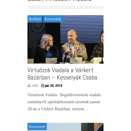
Belföld
Koncertek
Virtuózok Viadala a Várkert
Bazárban – Kesselyák Csaba
Júlia
jan 30, 2016
Virtuózok Viadala Hegedűvirtuózok viadala
eseményről sajtótájékoztatót tartottak január
28-án a Várkert Bazárban, melyen...
Koncertek