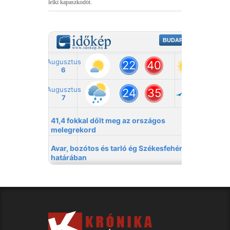
lelki kapaszkodót.