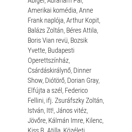
Abigél
,
Ábrahám Pál
,
Amerikai komédia
,
Anne
Frank naplója
,
Arthur Kopit
,
Balázs Zoltán
,
Béres Attila
,
Boris Vian revü
,
Bozsik
Yvette
,
Budapesti
Operettszínház
,
Csárdáskirálynő
,
Dinner
Show
,
Diótörő
,
Dorian Gray
,
Elfújta a szél
,
Federico
Fellini
,
ifj. Zsuráfszky Zoltán
,
István
,
Itt!
,
János vitéz
,
Jövőre
,
Kálmán Imre
,
Kilenc
,
Kiss B. Atilla
,
Közéleti