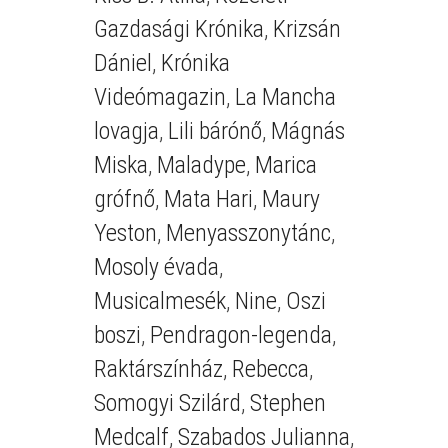
Gazdasági Krónika
,
Krizsán
Dániel
,
Krónika
Videómagazin
,
La Mancha
lovagja
,
Lili bárónő
,
Mágnás
Miska
,
Maladype
,
Marica
grófnő
,
Mata Hari
,
Maury
Yeston
,
Menyasszonytánc
,
Mosoly évada
,
Musicalmesék
,
Nine
,
Oszi
boszi
,
Pendragon-legenda
,
Raktárszínház
,
Rebecca
,
Somogyi Szilárd
,
Stephen
Medcalf
,
Szabados Julianna
,