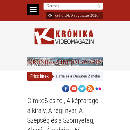
csütörtök 6 augusztus 2026
Friss hírek
Magyar Nemzeti Galéria és a Danubia Zenekar
Bemutatta 2024
Címke
8 és fél
,
A képfaragó
,
a király
,
A régi nyár
,
A
Szépség és a Szörnyeteg
,