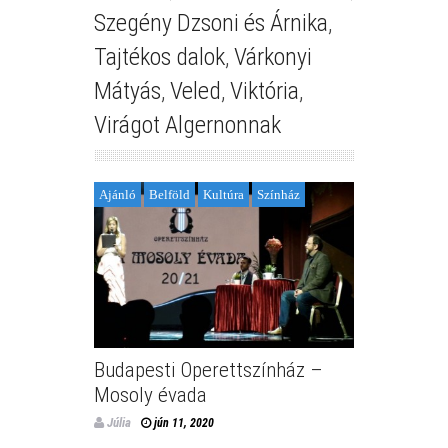
Szegény Dzsoni és Árnika
,
Tajtékos dalok
,
Várkonyi
Mátyás
,
Veled
,
Viktória
,
Virágot Algernonnak
Ajánló
Belföld
Kultúra
Színház
Budapesti Operettszínház –
Mosoly évada
Júlia
jún 11, 2020