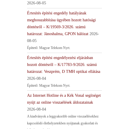
2026-08-05
Értesítés építési engedély hatályának
meghosszabbítása ügyében hozott hatósági
döntésről – K/19569-3/2026. számú
határozat: Jánoshalma, GPON hálózat
2026-
08-05
Építtető: Magyar Telekom Nyrt.
Értesítés építési engedélyezési eljárásban
hozott döntésről – K/17783-9/2026. számú
határozat: Veszprém, D TMH optikai ellátása
2026-08-04
Építtető: Magyar Telekom Nyrt.
Az Internet Hotline és a Kék Vonal segítséget
nyújt az online visszaélések áldozatainak
2026-08-04
A kiadványok a leggyakoribb online visszaélésekhez
kapcsolódó élethelyzetekben nyújtanak gyakorlati és