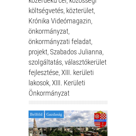
közérdekű cél
,
közösségi
költségvetés
,
közterület
,
Krónika Videómagazin
,
önkormányzat
,
önkormányzati feladat
,
projekt
,
Szabados Julianna
,
szolgáltatás
,
választókerület
fejlesztése
,
XIII. kerületi
lakosok
,
XIII. Kerületi
Önkormányzat
Belföld
Gazdaság