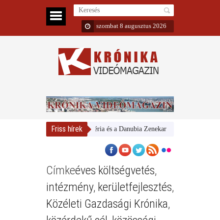
szombat 8 augusztus 2026
Friss hírek
Magyar Nemzeti Galéria és a Danubia Zenekar
Bemutatta 2024/
Címke
éves költségvetés
,
intézmény
,
kerületfejlesztés
,
Közéleti Gazdasági Krónika
,