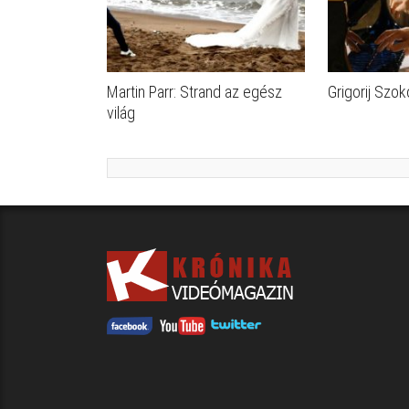
Martin Parr: Strand az egész
Grigorij Szok
világ