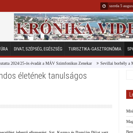
szerda 5 augu
TÚRA
DIVAT, SZÉPSÉG, EGÉSZSÉG
TURISZTIKA-GASZTRONÓMIA
SP
 2024/25-ös évadát a MÁV Szimfonikus Zenekar
Sevillai borbély a Margit
ndos életének tanulságos
L
Mis
Mag
Bem
ecsülést jelentő elismerést, Szt. Kozma és Damján Díjat vett