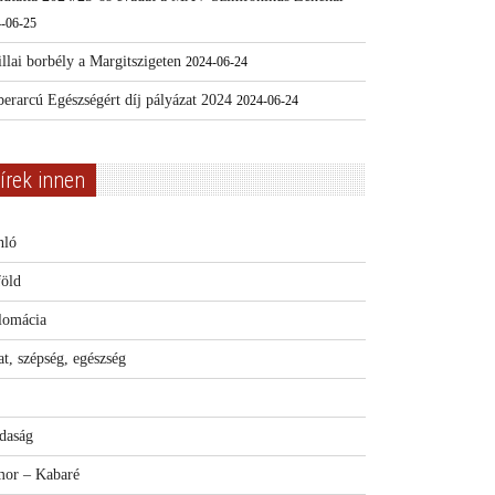
-06-25
llai borbély a Margitszigeten
2024-06-24
erarcú Egészségért díj pályázat 2024
2024-06-24
írek innen
nló
föld
lomácia
t, szépség, egészség
daság
or – Kabaré