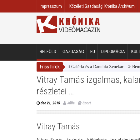
Impresszum
Közéleti Gazdasági Krónika Archívum
BELFÖLD
GAZDASÁG
EU
DIPLOMÁCIA
KUL
Friss hírek
Magyar Nemzeti Galéria és a Danubia Zenekar
Bemutatta
Vitray Tamás izgalmas, kala
részletei …
Júlia
Sport
dec 21, 2015
Vitray Tamás
Vitray Tamás – tanár úr – különleges, társadalmi megb