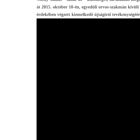
át 2015. október 10-én, egyedüli orvos-szakmán kívüli 
érdekében végzett kiemelkedő újságírói tevékenységéér