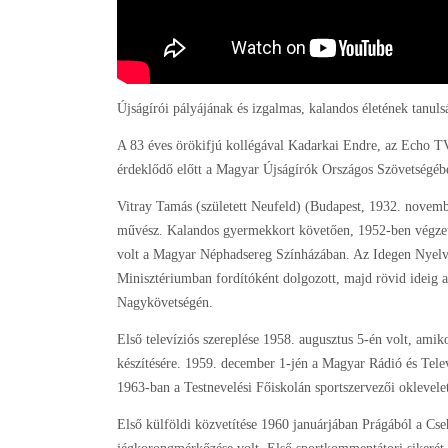
Újságírói pályájának és izgalmas, kalandos életének tanul
A 83 éves örökifjú kollégával Kadarkai Endre, az Echo T
érdeklődő előtt a Magyar Újságírók Országos Szövetség
Vitray Tamás (született Neufeld) (Budapest, 1932. november
művész. Kalandos gyermekkort követően, 1952-ben végzet
volt a Magyar Néphadsereg Színházában. Az Idegen Nyelve
Minisztériumban fordítóként dolgozott, majd rövid ideig
Nagykövetségén.
Első televíziós szereplése 1958. augusztus 5-én volt, amiko
készítésére. 1959. december 1-jén a Magyar Rádió és Televí
1963-ban a Testnevelési Főiskolán sportszervezői oklevelet
Első külföldi közvetítése 1960 januárjában Prágából a Cse