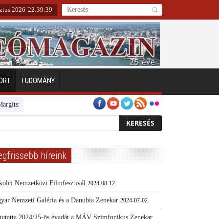
sztus 2026
22
:
39
:
40
ORT
TUDOMÁNY
szigeten
Emberarcú Egészségért díj pályázat 2024
Kertész/Kópiák
egfrissebb híreink
kolci Nemzetközi Filmfesztivál
2024-08-12
yar Nemzeti Galéria és a Danubia Zenekar
2024-07-02
utatta 2024/25-ös évadát a MÁV Szimfonikus Zenekar