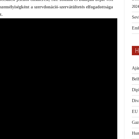
2024
személyiségként a szervdonáció-szervátültetés elfogadottsága
t.
Sevi
Emb
H
Ajá
Bel
Dip
Diva
EU
Gaz
Hum