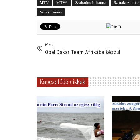
MTV
MTVA
Szabados Julianna
Szórakoztató é
Vitray Tamás
Előző
Opel Dakar Team Afrikába készül
Kapcsolódó cikkek