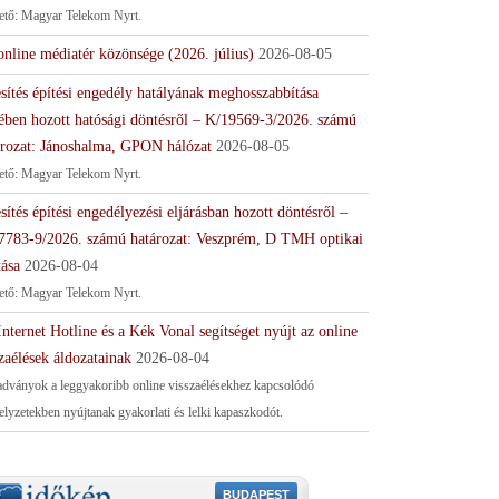
tető: Magyar Telekom Nyrt.
online médiatér közönsége (2026. július)
2026-08-05
sítés építési engedély hatályának meghosszabbítása
ében hozott hatósági döntésről – K/19569-3/2026. számú
ározat: Jánoshalma, GPON hálózat
2026-08-05
tető: Magyar Telekom Nyrt.
sítés építési engedélyezési eljárásban hozott döntésről –
7783-9/2026. számú határozat: Veszprém, D TMH optikai
tása
2026-08-04
tető: Magyar Telekom Nyrt.
nternet Hotline és a Kék Vonal segítséget nyújt az online
zaélések áldozatainak
2026-08-04
adványok a leggyakoribb online visszaélésekhez kapcsolódó
helyzetekben nyújtanak gyakorlati és lelki kapaszkodót.