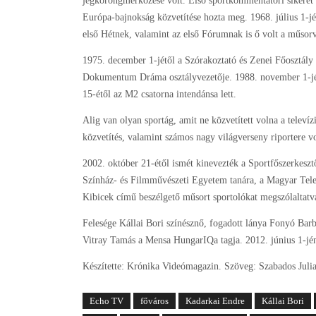
jégkorongmérkőzése volt. Első sportkommentátori sikerét
Európa-bajnokság közvetítése hozta meg. 1968. július 1-jé
első Hétnek, valamint az első Fórumnak is ő volt a műsorv
1975. december 1-jétől a Szórakoztató és Zenei Főosztály 
Dokumentum Dráma osztályvezetője. 1988. november 1-jén 
15-étől az M2 csatorna intendánsa lett.
Alig van olyan sportág, amit ne közvetített volna a televí
közvetítés, valamint számos nagy világverseny riportere vol
2002. október 21-étől ismét kinevezték a Sportfőszerkeszt
Színház- és Filmművészeti Egyetem tanára, a Magyar Televí
Kibicek című beszélgető műsort sportolókat megszólaltatv
Felesége Kállai Bori színésznő, fogadott lánya Fonyó Barb
Vitray Tamás a Mensa HungarIQa tagja. 2012. június 1-jén 
Készítette: Krónika Videómagazin. Szöveg: Szabados Juli
Echo TV
főváros
Kadarkai Endre
Kállai Bori