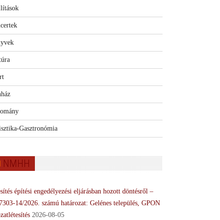
lítások
certek
yvek
túra
rt
nház
omány
isztika-Gasztronómia
NMHH
sítés építési engedélyezési eljárásban hozott döntésről –
7303-14/2026. számú határozat: Gelénes település, GPON
zatlétesítés
2026-08-05