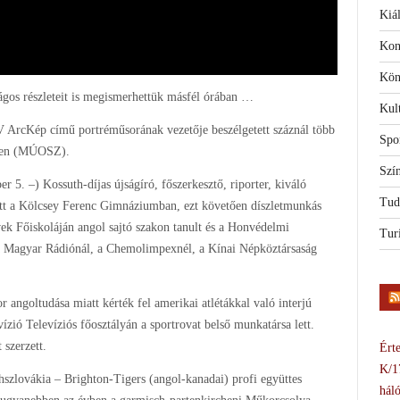
Kiál
Kon
Kön
ságos részleteit is megismerhettük másfél órában …
Kul
V ArcKép című portréműsorának vezetője beszélgetett száznál több
Spo
ében (MÚOSZ).
Szí
 5. –) Kossuth-díjas újságíró, főszerkesztő, riporter, kiváló
Tud
t a Kölcsey Ferenc Gimnáziumban, ezt követően díszletmunkás
k Főiskoláján angol sajtó szakon tanult és a Honvédelmi
Tur
 a Magyar Rádiónál, a Chemolimpexnél, a Kínai Népköztársaság
r angoltudása miatt kérték fel amerikai atlétákkal való interjú
zió Televíziós főosztályán a sportrovat belső munkatársa lett.
 szerzett.
Érte
K/1
hszlovákia – Brighton-Tigers (angol-kanadai) profi együttes
háló