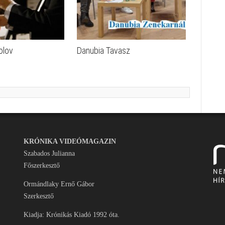
olov
Danubia Tavasz
KRÓNIKA VIDEÓMAGAZIN
Szabados Julianna
Főszerkesztő
Ormándlaky Ernő Gábor
Szerkesztő
Kiadja: Krónikás Kiadó 1992 óta.