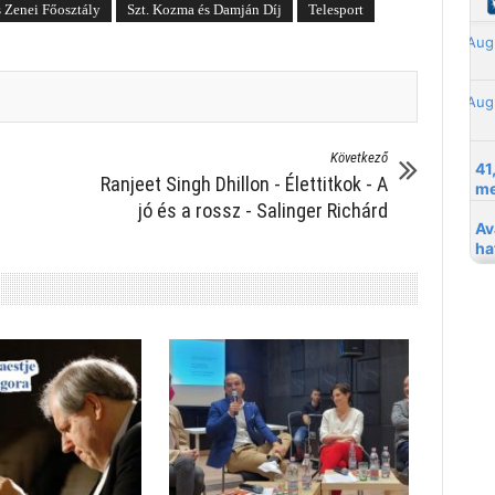
s Zenei Főosztály
Szt. Kozma és Damján Díj
Telesport
Következő
Ranjeet Singh Dhillon - Élettitkok - A
jó és a rossz - Salinger Richárd