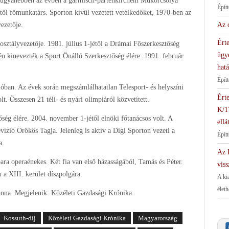
 ugyanebben az évben a garmisch-partenkircheni Műkorcsolya
Épít
től főmunkatárs. Sporton kívül vezetett vetélkedőket, 1970-ben az
ezetője.
Az 
Érte
osztályvezetője. 1981. július 1-jétől a Drámai Főszerkesztőség
ügy
kinevezték a Sport Önálló Szerkesztőség élére. 1991. február
hat
Épít
zióban. Az évek során megszámlálhatatlan Telesport- és helyszíni
Érte
t. Összesen 21 téli- és nyári olimpiáról közvetített.
K/1
őség élére. 2004. november 1-jétől elnöki főtanácsos volt. A
ellá
zió Örökös Tagja. Jelenleg is aktív a Digi Sporton vezeti a
Épít
a.
Az I
ara operaénekes. Két fia van első házasságából, Tamás és Péter.
viss
a XIII. kerület díszpolgára.
A ki
élet
anna. Megjelenik: Közéleti Gazdasági Krónika.
Kossuth-díj
Közéleti Gazdasági Krónika
Magyarország