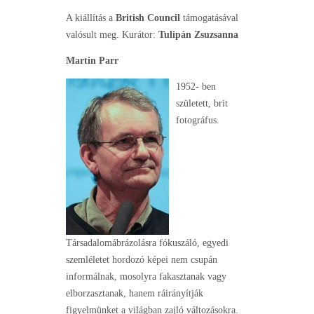
A kiállítás
a
British Council
támogatásával
valósult meg. Kurátor:
Tulipán Zsuzsanna
Martin Parr
1952- ben
született, brit
fotográfus.
Társadalomábrázolásra fókuszáló, egyedi
szemléletet hordozó képei nem csupán
informálnak, mosolyra fakasztanak vagy
elborzasztanak, hanem ráirányítják
figyelmünket a világban zajló változásokra.