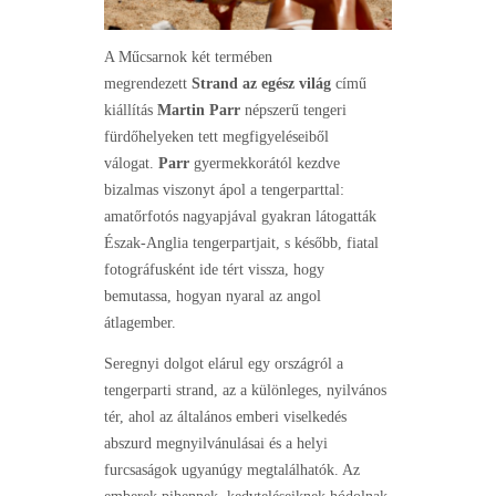
A Műcsarnok két termében
megrendezett
Strand az egész világ
című
kiállítás
Martin Parr
népszerű tengeri
fürdőhelyeken tett megfigyeléseiből
válogat.
Parr
gyermekkorától kezdve
bizalmas viszonyt ápol a tengerparttal:
amatőrfotós nagyapjával gyakran látogatták
Észak-Anglia tengerpartjait, s később, fiatal
fotográfusként ide tért vissza, hogy
bemutassa, hogyan nyaral az angol
átlagember.
Seregnyi dolgot elárul egy országról a
tengerparti strand, az a különleges, nyilvános
tér, ahol az általános emberi viselkedés
abszurd megnyilvánulásai és a helyi
furcsaságok ugyanúgy megtalálhatók. Az