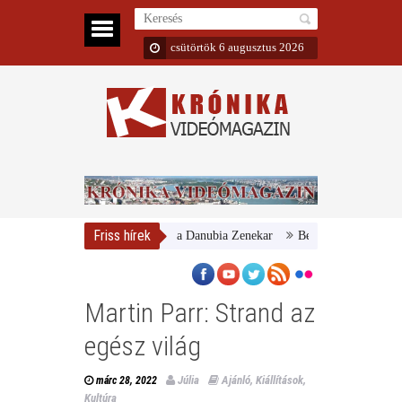
csütörtök 6 augusztus 2026
Friss hírek
Magyar Nemzeti Galéria és a Danubia Zenekar
Bemutatta 2024/25-ös év
Martin Parr: Strand az
egész világ
Júlia
Ajánló
,
Kiállítások
,
márc 28, 2022
Kultúra