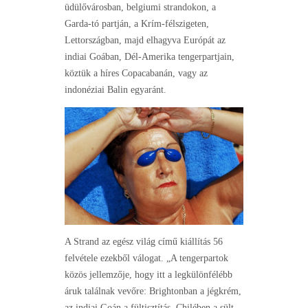
üdülővárosban, belgiumi strandokon, a
Garda-tó partján, a Krím-félszigeten,
Lettországban, majd elhagyva Európát az
indiai Goában, Dél-Amerika tengerpartjain,
köztük a híres Copacabanán, vagy az
indonéziai Balin egyaránt.
A Strand az egész világ című kiállítás 56
felvétele ezekből válogat. „A tengerpartok
közös jellemzője, hogy itt a legkülönfélébb
áruk találnak vevőre: Brightonban a jégkrém,
az indiai Goán a fültisztítás, Chilében a sült