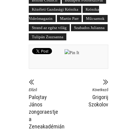
British Council
Budapest Fotófesztivál
Közéleti Gazdasági Krónika
Krónika
Videómagazin
Martin Parr
Műcsarnok
Strand az egész világ
Szabados Julianna
Tulipán Zsuzsanna
Előző
Következő
Palojtay
Grigorij
János
Szokolov
zongoraestje
a
Zeneakadémián