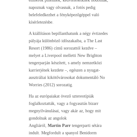
emberek pihennek, kedvteléseiknek hódolnak,
napoznak vagy olvasnak, a fotós pedig
belefeledkezhet a fényképezőgéppel való
kísérletezésbe.
A kiállításon bepillanthatunk a négy évtizedes
pályája különböző időszakaiba, a The Last
Resort (1986) című sorozattól kezdve –
melyet a Liverpool melletti New Brighton
tengerparján készített, s amely nemzetközi
karrierjének kezdete –, egészen a nyugat-
ausztráliai kikötővárosokat dokumentáló No
Worries (2012) sorozatig.
Ha az európaiakat övező sztereotípiák
foglalkoztatták, vagy a fogyasztás bizarr
megnyilvánulásai, vagy akár az, hogy mit
gondolnak az angolok
Angliáról,
Martin
Parr
tengerparti sétára
indult. Megfordult a spanyol Benidorm