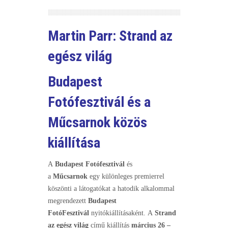
Martin Parr: Strand az
egész világ
Budapest
Fotófesztivál és a
Műcsarnok közös
kiállítása
A
Budapest Fotófesztivál
és
a
Műcsarnok
egy különleges premierrel
köszönti a látogatókat a hatodik alkalommal
megrendezett
Budapest
FotóFesztivál
nyitókiállításaként. A
Strand
az egész világ
című kiállítás
március 26 –