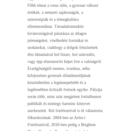
Főbb témai a rossz ízlés, a gyorsan változó
értékek, a nemzeti sajátosságok, a
sztereotípiák és a tömegkultúra
ellentmondásai. Társadalomtudósi
kíváncsiságával pásztázza az átlagos
jelenségeket, viselkedési formákat és
szokásokat, csakhogy a dolgok felszínének
éles láttatásával hol bizarr, hol szürreális,
vagy épp elszomorító képet fest a valóságról.
Érzelgősségtől mentes, ironikus, néha
kifejezetten groteszk előadásmódjának
köszönhetően a legünnepeltebb és a
legélesebben kritizált fotósok egyike. Pályája
során több, mint száz megjelent fotóalbumot
publikált és mintegy harminc könyvet
szerkesztett. Két fotófesztivál is őt választotta
főkurátorának: 2004-ben az Arles-i
Fotófesztivál, 2010-ben pedig a Brighton