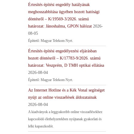
Értesítés építési engedély hatályának
meghosszabbítása ügyében hozott hatósági
döntésről – K/19569-3/2026. számú
határozat: Jánoshalma, GPON hálózat
2026-
08-05
Építtető: Magyar Telekom Nyrt.
Értesítés építési engedélyezési eljárásban
hozott döntésről – K/17783-9/2026. számú
határozat: Veszprém, D TMH optikai ellátása
2026-08-04
Építtető: Magyar Telekom Nyrt.
Az Internet Hotline és a Kék Vonal segítséget
nyújt az online visszaélések áldozatainak
2026-08-04
A kiadványok a leggyakoribb online visszaélésekhez
kapcsolódó élethelyzetekben nyújtanak gyakorlati és
lelki kapaszkodót.