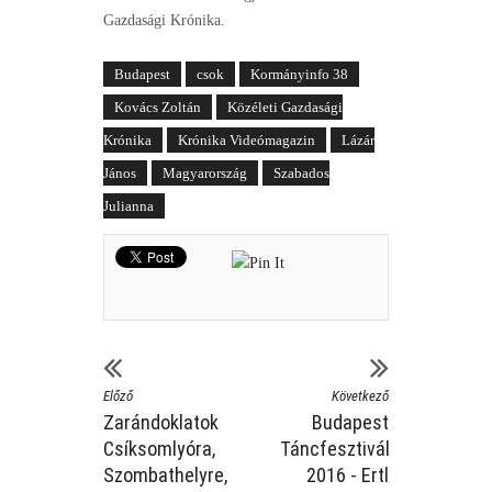
Gazdasági Krónika.
Budapest
csok
Kormányinfo 38
Kovács Zoltán
Közéleti Gazdasági
Krónika
Krónika Videómagazin
Lázár
János
Magyarország
Szabados
Julianna
Előző
Következő
Zarándoklatok
Budapest
Csíksomlyóra,
Táncfesztivál
Szombathelyre,
2016 - Ertl