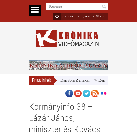
péntek 7 augusztus 2026
Friss hírek
Magyar Nemzeti Galéria és a Danubia Zenekar
Bemutatta 2024/25-ös éva
Kormányinfo 38 –
Lázár János,
miniszter és Kovács