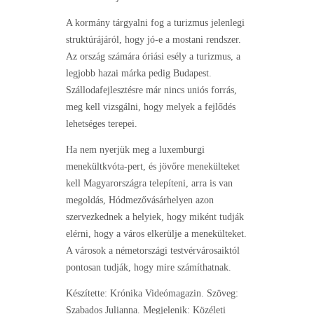
A kormány tárgyalni fog a turizmus jelenlegi
struktúrájáról, hogy jó-e a mostani rendszer.
Az ország számára óriási esély a turizmus, a
legjobb hazai márka pedig Budapest.
Szállodafejlesztésre már nincs uniós forrás,
meg kell vizsgálni, hogy melyek a fejlődés
lehetséges terepei.
Ha nem nyerjük meg a luxemburgi
menekültkvóta-pert, és jövőre menekülteket
kell Magyarországra telepíteni, arra is van
megoldás, Hódmezővásárhelyen azon
szervezkednek a helyiek, hogy miként tudják
elérni, hogy a város elkerülje a menekülteket.
A városok a németországi testvérvárosaiktól
pontosan tudják, hogy mire számíthatnak.
Készítette: Krónika Videómagazin. Szöveg:
Szabados Julianna. Megjelenik: Közéleti