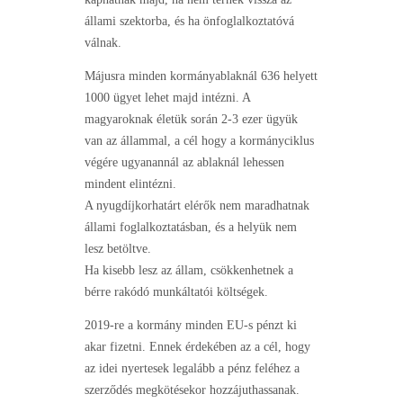
állami szektorba, és ha önfoglalkoztatóvá
válnak.
Májusra minden kormányablaknál 636 helyett
1000 ügyet lehet majd intézni. A
magyaroknak életük során 2-3 ezer ügyük
van az állammal, a cél hogy a kormányciklus
végére ugyanannál az ablaknál lehessen
mindent elintézni.
A nyugdíjkorhatárt elérők nem maradhatnak
állami foglalkoztatásban, és a helyük nem
lesz betöltve.
Ha kisebb lesz az állam, csökkenhetnek a
bérre rakódó munkáltatói költségek.
2019-re a kormány minden EU-s pénzt ki
akar fizetni. Ennek érdekében az a cél, hogy
az idei nyertesek legalább a pénz feléhez a
szerződés megkötésekor hozzájuthassanak.