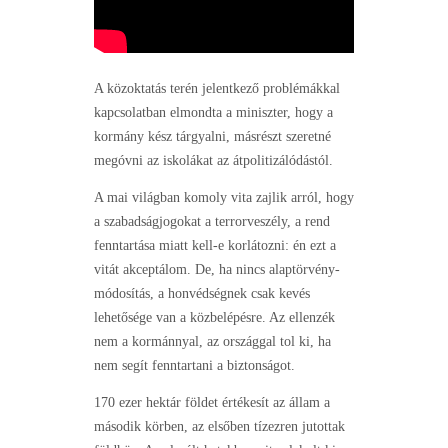
A közoktatás terén jelentkező problémákkal
kapcsolatban elmondta a miniszter, hogy a
kormány kész tárgyalni, másrészt szeretné
megóvni az iskolákat az átpolitizálódástól.
A mai világban komoly vita zajlik arról, hogy
a szabadságjogokat a terrorveszély, a rend
fenntartása miatt kell-e korlátozni: én ezt a
vitát akceptálom. De, ha nincs alaptörvény-
módosítás, a honvédségnek csak kevés
lehetősége van a közbelépésre. Az ellenzék
nem a kormánnyal, az országgal tol ki, ha
nem segít fenntartani a biztonságot.
170 ezer hektár földet értékesít az állam a
második körben, az elsőben tízezren jutottak