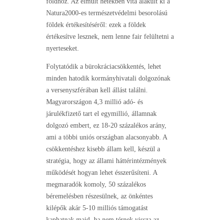
földhöz. Az elmúlt hetekben vita alakult ki a
Natura2000-es természetvédelmi besorolású
földek értékesítéséről: ezek a földek
értékesítve lesznek, nem lenne fair felültetni a
nyerteseket.
Folytatódik a bürokráciacsökkentés, lehet
minden hatodik kormányhivatali dolgozónak
a versenyszférában kell állást találni.
Magyarországon 4,3 millió adó- és
járulékfizető tart el egymillió, államnak
dolgozó embert, ez 18-20 százalékos arány,
ami a többi uniós országban alacsonyabb. A
csökkentéshez kisebb állam kell, készül a
stratégia, hogy az állami háttérintézmények
működését hogyan lehet ésszerűsíteni. A
megmaradók komoly, 50 százalékos
béremelésben részesülnek, az önkéntes
kilépők akár 5-10 milliós támogatást
kaphatnak majd, ha nem térnek vissza az