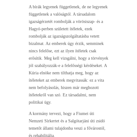
A bírák legyenek függetlenek, de ne legyenek
függetlenek a valóságtól. A társadalom
igazságérzetét rombolják a vörösiszap- és a
Hagyó-perben született ítéletek, ezek
rombolják az igazságszolgáltatásba vetett
bizalmat. Az emberek úgy érzik, semminek
nincs felelőse, ezt az ilyen ítéletek csak
erősítik. Meg kell vizsgálni, hogy a törvények
jól szabályozzák-e a felelősségi kérdéseket. A
Kúria elnöke nem tilthatja meg, hogy az
ítéleteket az emberek megvitassák: ez a vita
nem befolyásolás, hiszen már meghozott
ítéletekről van szó. Ez társadalmi, nem
politikai ügy.
A kormány tervezi, hogy a Fiumei úti
Nemzeti Sírkertet és a Salgótarjáni úti zsidó
temetőt állami tulajdonba veszi a fővárostól,
és rehabilitálja.