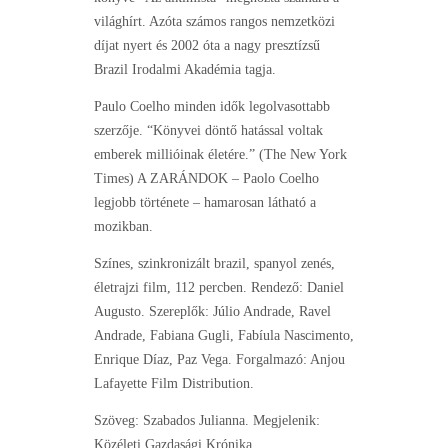
világhírt. Azóta számos rangos nemzetközi
díjat nyert és 2002 óta a nagy presztízsű
Brazil Irodalmi Akadémia tagja.
Paulo Coelho minden idők legolvasottabb
szerzője. “Könyvei döntő hatással voltak
emberek millióinak életére.” (The New York
Times) A ZARÁNDOK – Paolo Coelho
legjobb története – hamarosan látható a
mozikban.
Színes, szinkronizált brazil, spanyol zenés,
életrajzi film, 112 percben. Rendező: Daniel
Augusto. Szereplők: Júlio Andrade, Ravel
Andrade, Fabiana Gugli, Fabíula Nascimento,
Enrique Díaz, Paz Vega. Forgalmazó: Anjou
Lafayette Film Distribution.
Szöveg: Szabados Julianna. Megjelenik:
Közéleti Gazdasági Krónika.