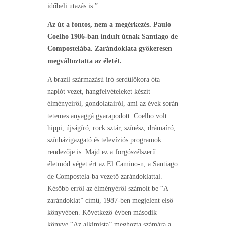
időbeli utazás is.”
Az út a fontos, nem a megérkezés. Paulo
Coelho 1986-ban indult útnak Santiago de
Compostelába. Zarándoklata gyökeresen
megváltoztatta az életét.
A brazil származású író serdülőkora óta
naplót vezet, hangfelvételeket készít
élményeiről, gondolatairól, ami az évek során
tetemes anyaggá gyarapodott. Coelho volt
hippi, újságíró, rock sztár, színész, drámaíró,
színházigazgató és televíziós programok
rendezője is. Majd ez a forgószélszerű
életmód véget ért az El Camino-n, a Santiago
de Compostela-ba vezető zarándoklattal.
Később erről az élményéről számolt be “A
zarándoklat” című, 1987-ben megjelent első
könyvében. Következő évben második
könyve “Az alkimista” meghozta számára a