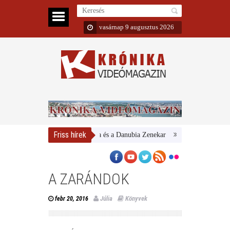
vasárnap 9 augusztus 2026
Friss hírek
Magyar Nemzeti Galéria és a Danubia Zenekar
Bemutatta 2024/25-ö
A ZARÁNDOK
Júlia
Könyvek
febr 20, 2016