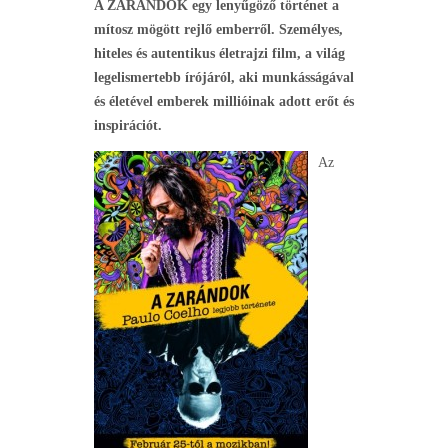
A ZARÁNDOK egy lenyűgöző történet a
mítosz mögött rejlő emberről. Személyes,
hiteles és autentikus életrajzi film, a világ
legelismertebb írójáról, aki munkásságával
és életével emberek millióinak adott erőt és
inspirációt.
Az