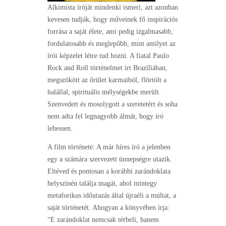
Alkimista íróját mindenki ismeri, azt azonban
kevesen tudják, hogy műveinek fő inspirációs
forrása a saját élete, ami pedig izgalmasabb,
fordulatosabb és meglepőbb, mint amilyet az
írói képzelet létre tud hozni. A fiatal Paulo
Rock and Roll történelmet írt Brazíliában,
megszökött az őrület karmaiból, flörtölt a
halállal, spirituális mélységekbe merült.
Szenvedett és mosolygott a szeretetért és soha
nem adta fel legnagyobb álmát, hogy író
lehessen.
A film története: A már híres író a jelenben
egy a számára szervezett ünnepségre utazik.
Eltéved és pontosan a korábbi zarándoklata
helyszínén találja magát, ahol mintegy
metaforikus időutazás által újraéli a múltat, a
saját történetét. Ahogyan a könyvében írja:
“E zarándoklat nemcsak térbeli, hanem