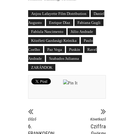
Anjou Lafayette Film Distribution
Daniel
Augusto
Enrique Díaz
Fabiana Gugli
Fabíula Nascimento
Júlio Andrade
Közéleti Gazdasági Krónika
Paulo
Coelho
Paz Vega
Puskin
Ravel
Andrade
Szabados Julianna
ZARÁNDOK
Előző
Következő
6.
Cziffra
FRANKOFON
György