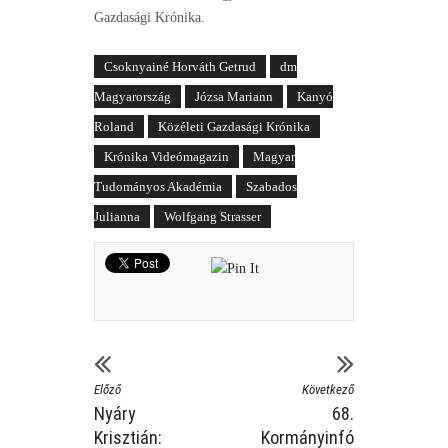
Gazdasági Krónika.
Csoknyainé Horváth Getrud
dm
Magyarország
Józsa Mariann
Kanyó
Roland
Közéleti Gazdasági Krónika
Krónika Videómagazin
Magyar
Tudományos Akadémia
Szabados
Julianna
Wolfgang Strasser
Előző
Következő
Nyáry
68.
Krisztián:
Kormányinfó