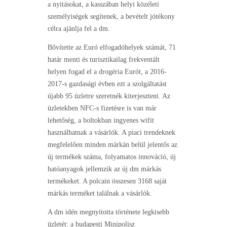
a nyitásokat, a kasszában helyi közéleti
személyiségek segítenek, a bevételt jótékony
célra ajánlja fel a dm.
Bővítette az Euró elfogadóhelyek számát, 71
határ menti és turisztikailag frekventált
helyen fogad el a drogéria Eurót, a 2016-
2017-s gazdasági évben ezt a szolgáltatást
újabb 95 üzletre szeretnék kiterjeszteni. Az
üzletekben NFC-s fizetésre is van már
lehetőség, a boltokban ingyenes wifit
használhatnak a vásárlók. A piaci trendeknek
megfelelően minden márkán belül jelentős az
új termékek száma, folyamatos innováció, új
hatóanyagok jellemzik az új dm márkás
termékeket. A polcain összesen 3168 saját
márkás terméket találnak a vásárlók.
A dm idén megnyitotta története legkisebb
üzletét: a budapesti Minipolisz