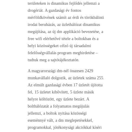
területeken is dinamikus fejlődés jellemzi a
drogériát. A gazdasági év fontos
mérföldkövének számít az érdi és törökbálinti
irodai beruházás, az üzlethálózat dinamikus
megújítása, az új dm applikáció bevezetése, a
free wifi elérhetővé tétele a boltokban és a
helyi közösségeket célzó új társadalmi
felelősségvállalás program meghirdetése –
tudtuk meg a sajtótájékoztatón.
A magyarországi dm-nél összesen 2429
munkavállaló dolgozik, az üzletek száma 255.
Az elmúlt gazdasági évben 17 üzletét újította
fel, 15 üzletet kibővített, 5 üzlete másik
helyre költözött, egy üzlete bezárt. A
bolthálózatát a folyamatos megújulás
jellemzi, a boltok nyitása közösségi
eseménnyé vált, a dm meglepetésekkel,
programokkal, jótékonysági akciókkal kíséri