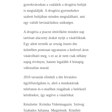
gyerekvárosban a családok a drogéria boltját
is megtalálják. A drogéria gyermekekre
szabott boltjában minden megtalálható, ami
egy valódi bevásárláshoz szükséges.
A drogéria a piacon úttörőként minden nap
tartósan alacsony árakat nyújt a vásárlóknak.
Egy adott termék az ország összes dm
üzletében pontosan ugyanazon a kedvező áron
vásárolható meg, s ez az ár nem csak néhány
napig érvényes, hanem legalább 4 hónapig
változatlan marad.
2016 tavaszán elindult a dm hivatalos
ügyfélszolgálata is, ahol a munkatársak
telefonon és e-mailben reagálnak a beérkező
kérdésekre, így segítve a vásárlókat.
Készítette: Krónika Videómagazin. Szöveg:
Szabados Julianna. Megjelenik: Közéleti