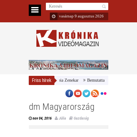
vasárnap 9 augusztus 2026
Friss hírek
r Nemzeti Galéria és a Danubia Zenekar
Bemutatta 2024/25-ös évadát a 
dm Magyarország
Júlia
Gazdaság
nov 04, 2016