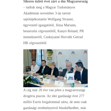
Sikeres üzleti évet zárt a dm Magyarország
– tudtuk meg a Magyar Tudományos
Akadémián november 3-án tartott
sajtótájékoztatón Wolfgang Strasser,
ügyvezető igazgatótól, Józsa Mariann,
beszerzési cégvezetőtől, Kanyó Roland, PR
menedzsertől, Csoknyainé Horváth Getrud
HR cégvezetőtől.
A cég már 20 éve van jelen a magyarországi
drogéria piacon. Az idei gazdasági évet 277
millió Eurós forgalommal zárta, de nem csak
gazdasági eredményeivel büszkélkedhet, más