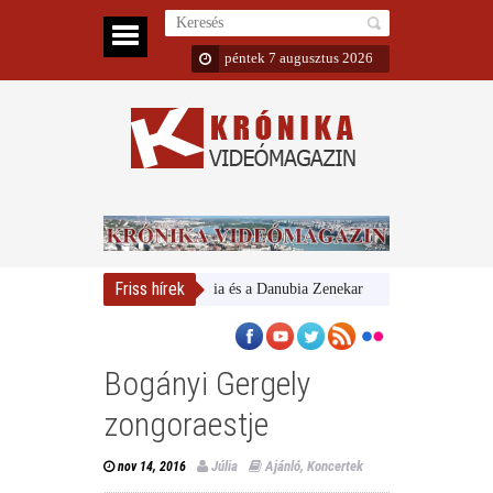
péntek 7 augusztus 2026
Friss hírek
Magyar Nemzeti Galéria és a Danubia Zenekar
Bemutatta 2024/25-ö
Bogányi Gergely
zongoraestje
Júlia
Ajánló
,
Koncertek
nov 14, 2016