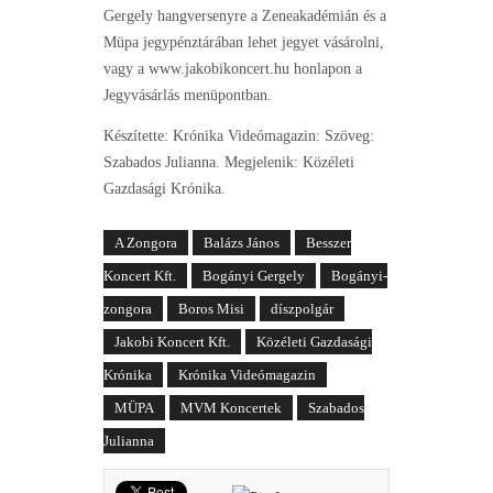
Gergely hangversenyre a Zeneakadémián és a
Müpa jegypénztárában lehet jegyet vásárolni,
vagy a www.jakobikoncert.hu honlapon a
Jegyvásárlás menüpontban.
Készítette: Krónika Videómagazin: Szöveg:
Szabados Julianna. Megjelenik: Közéleti
Gazdasági Krónika.
A Zongora
Balázs János
Besszer
Koncert Kft.
Bogányi Gergely
Bogányi-
zongora
Boros Misi
díszpolgár
Jakobi Koncert Kft.
Közéleti Gazdasági
Krónika
Krónika Videómagazin
MÜPA
MVM Koncertek
Szabados
Julianna