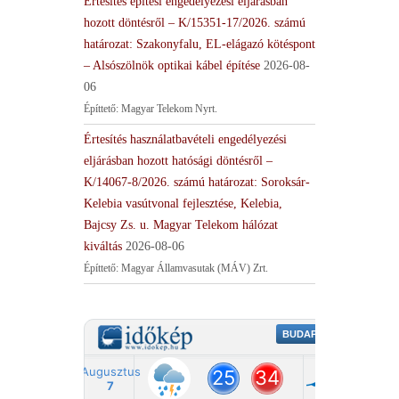
Értesítés építési engedélyezési eljárásban
hozott döntésről – K/15351-17/2026. számú
határozat: Szakonyfalu, EL-elágazó kötéspont
– Alsószölnök optikai kábel építése
2026-08-
06
Építtető: Magyar Telekom Nyrt.
Értesítés használatbavételi engedélyezési
eljárásban hozott hatósági döntésről –
K/14067-8/2026. számú határozat: Soroksár-
Kelebia vasútvonal fejlesztése, Kelebia,
Bajcsy Zs. u. Magyar Telekom hálózat
kiváltás
2026-08-06
Építtető: Magyar Államvasutak (MÁV) Zrt.