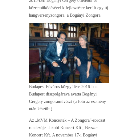
2015-ben Bogányi Gergely ötletéből és
közreműködésével kifejlesztésre került egy új
hangversenyzongora, a Bogányi Zongora.
Budapest Főváros közgyűlése 2016-ban
Budapest díszpolgárává avatta Bogányi
Gergely zongoraművészt (a fotó az esemény
után készült.)
Az „MVM Koncertek – A Zongora”-sorozat
rendezője: Jakobi Koncert Kft., Besszer
Koncert Kft. A november 17-i Bogányi