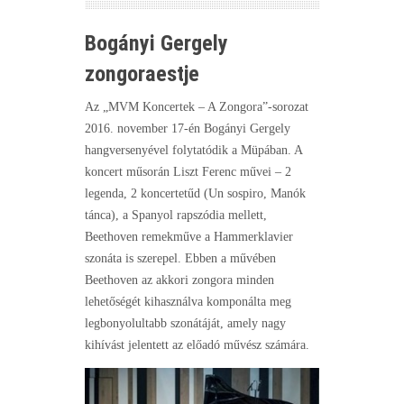
Bogányi Gergely
zongoraestje
Az „MVM Koncertek – A Zongora”-sorozat
2016. november 17-én Bogányi Gergely
hangversenyével folytatódik a Müpában. A
koncert műsorán Liszt Ferenc művei – 2
legenda, 2 koncertetűd (Un sospiro, Manók
tánca), a Spanyol rapszódia mellett,
Beethoven remekműve a Hammerklavier
szonáta is szerepel. Ebben a művében
Beethoven az akkori zongora minden
lehetőségét kihasználva komponálta meg
legbonyolultabb szonátáját, amely nagy
kihívást jelentett az előadó művész számára.