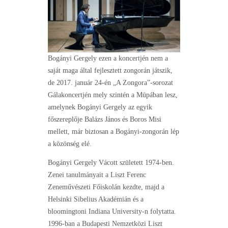
Bogányi Gergely ezen a koncertjén nem a
saját maga által fejlesztett zongorán játszik,
de 2017. január 24-én „A Zongora”-sorozat
Gálakoncertjén mely szintén a Müpában lesz,
amelynek Bogányi Gergely az egyik
főszereplője Balázs János és Boros Misi
mellett, már biztosan a Bogányi-zongorán lép
a közönség elé.
Bogányi Gergely Vácott született 1974-ben.
Zenei tanulmányait a Liszt Ferenc
Zeneművészeti Főiskolán kezdte, majd a
Helsinki Sibelius Akadémián és a
bloomingtoni Indiana University-n folytatta.
1996-ban a Budapesti Nemzetközi Liszt