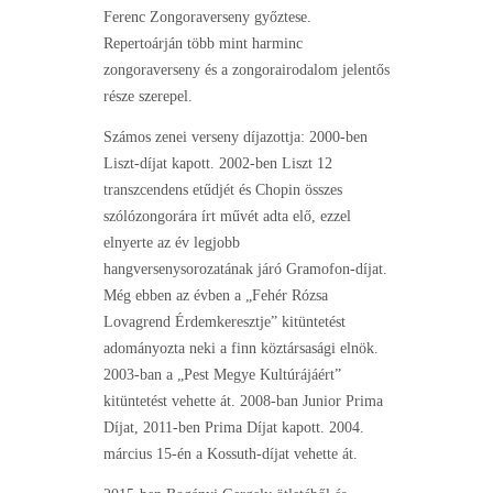
Ferenc Zongoraverseny győztese.
Repertoárján több mint harminc
zongoraverseny és a zongorairodalom jelentős
része szerepel.
Számos zenei verseny díjazottja: 2000-ben
Liszt-díjat kapott. 2002-ben Liszt 12
transzcendens etűdjét és Chopin összes
szólózongorára írt művét adta elő, ezzel
elnyerte az év legjobb
hangversenysorozatának járó Gramofon-díjat.
Még ebben az évben a „Fehér Rózsa
Lovagrend Érdemkeresztje” kitüntetést
adományozta neki a finn köztársasági elnök.
2003-ban a „Pest Megye Kultúrájáért”
kitüntetést vehette át. 2008-ban Junior Prima
Díjat, 2011-ben Prima Díjat kapott. 2004.
március 15-én a Kossuth-díjat vehette át.