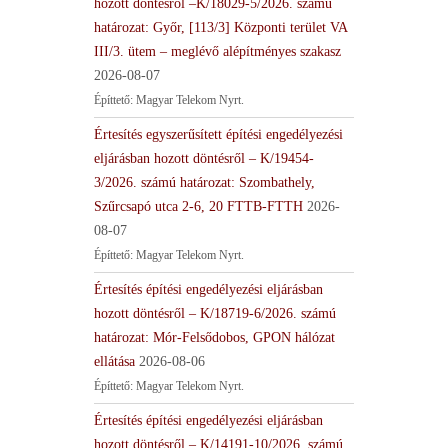
hozott döntésről –K/18029-5/2026. számú
határozat: Győr, [113/3] Központi terület VA
III/3. ütem – meglévő alépítményes szakasz
2026-08-07
Építtető: Magyar Telekom Nyrt.
Értesítés egyszerűsített építési engedélyezési
eljárásban hozott döntésről – K/19454-
3/2026. számú határozat: Szombathely,
Szűrcsapó utca 2-6, 20 FTTB-FTTH
2026-
08-07
Építtető: Magyar Telekom Nyrt.
Értesítés építési engedélyezési eljárásban
hozott döntésről – K/18719-6/2026. számú
határozat: Mór-Felsődobos, GPON hálózat
ellátása
2026-08-06
Építtető: Magyar Telekom Nyrt.
Értesítés építési engedélyezési eljárásban
hozott döntésről – K/14191-10/2026. számú