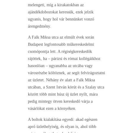
melengeti, míg a kirakatokban az
ajándékdobozokat keressük, ezek jelzik
ugyanis, hogy hol vár bennünket vonzó
árengedmény.
A Falk Miksa utca az elmúlt évek során
Budapest legfontosabb műkereskedelmi
csomópontja lett. A régiségkereskedők
rájöttek, ha – párizsi és római kollégáikhoz
hasonlóan – ugyanabba az utcába vagy
városrészbe költöznek, az segít felvirágoztatni
az üzletet. Néhány év alatt a Falk Miksa
utcában, a Szent István körút és a Szalay utca
között több mint húsz új üzlet nyílt, mára
pedig mintegy ötven kereskedő várja a
vásárlókat ezen a környéken.
A boltok kialakítása egyedi: akad egészen
apró üzlethelyiség, és olyan is, ahol több