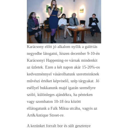
Karácsony előtt jó alkalom nyílik a galériás
negyedbe látogatni, hiszen december 9-10-én
Karácsonyi Happening-re várnak mindenkit
az üzletek. Ezen a két napon akár 15-20%-os
kedvezménnyel vásárolhatunk szeretteinknek
művészi értéket képviselő, szép tárgyakat. Jó
eséllyel bukkanunk majd igazán személyre
szóló, különleges ajándékra, ha pénteken
vagy szombaton 10-18 óra között
ellátogatunk a Falk Miksa utcába, vagyis az
Art&Antique Street-re.
A kezünket forralt bor és sült gesztenye