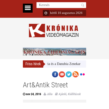
hétfő 10 augusztus 2026
Friss hírek
Magyar Nemzeti Galéria és a Danubia Zenekar
Bemutatta 2024/25-ö
Art&Antik Street
Júlia
Ajánló
,
Kiállítások
nov 24, 2016