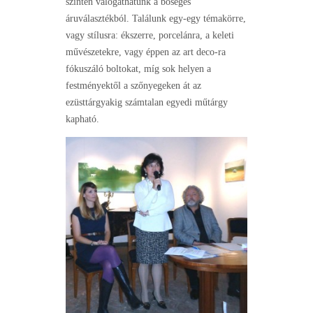
szinten válogathatunk a bőséges
áruválasztékból. Találunk egy-egy témakörre,
vagy stílusra: ékszerre, porcelánra, a keleti
művészetekre, vagy éppen az art deco-ra
fókuszáló boltokat, míg sok helyen a
festményektől a szőnyegeken át az
ezüsttárgyakig számtalan egyedi műtárgy
kapható.