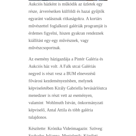
Aukciós házként is működik az üzletek egy
része, árveréseiken külföldi és hazai gyűjtők
egyaránt vadásznak ritkaságokra. A kortárs
művészettel foglalkozó galériák programját is
érdemes figyelni, hiszen gyakran rendeznek
kiállítást egy-egy művésznek, vagy
művészcsoportnak.
Az esemény házigazdája a Pintér Galéria és
Aukciós ház volt. A Falk utcai Galériás
negyed is részt vesz a BUM elnevezésű
fővárosi kezdeményezésben, melynek
képviseletében Király Gabriella bevásárlóutca
menedzser is részt vett az eseményen,
valamint Wohlmuth István, önkormányzati
képviselő, Antal Attila és több galéria
tulajdonos.
Készítette: Krónika Videómagazin: Szöveg:
Szabados Julianna. Megjelenik: Közéleti