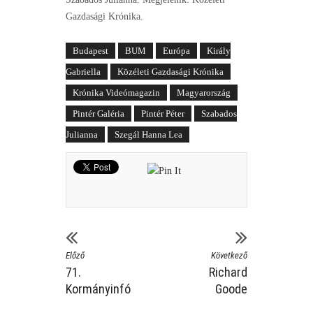
Gazdasági Krónika.
Budapest
BUM
Európa
Király
Gabriella
Közéleti Gazdasági Krónika
Krónika Videómagazin
Magyarország
Pintér Galéria
Pintér Péter
Szabados
Julianna
Szegál Hanna Lea
Előző
Következő
71.
Richard
Kormányinfó
Goode