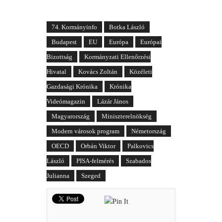
74. Kormányinfo
Botka László
Budapest
EU
Európa
Európai
Bizottság
Kormányzati Ellenőrzési
Hivatal
Kovács Zoltán
Közéleti
Gazdasági Krónika
Krónika
Videómagazin
Lázár János
Magyarország
Miniszterelnökség
Modern városok program
Németország
OECD
Orbán Viktor
Palkovics
László
PISA-felmérés
Szabados
Julianna
Szeged