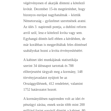
végérvényesen el akarják dönteni a kötelező
kvótát. December 15-én megtörténhet, hogy
bizonyos európai nagyhatalmak – köztük
Németország – győzelmet szeretnének aratni.
Az ülés 3. napirendi pontja, a dublini reform
arról szól, lesz-e kötelező kvóta vagy sem.
Egyhangú döntés kell ebben a kérdésben, de
már korábban is megpróbáltak feles döntéssel
szabályokat hozni a kvóta érvényesítéséért.
A kabinet idei munkájának statisztikája
szerint 34 ülésnapot tartottak és 788
előterjesztést tárgyalt meg a kormány, 148
törvényjavaslatot nyújtott be az
Országgyűlésnek, 412 rendeletet, valamint
1752 határozatot hozott.
A kormányülésen napirenden volt az idei év
pénzügyi zárása, ennek során több mint 200
milliárd forint sorsáról döntött a kabinet. 80