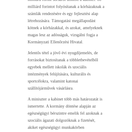
milliárd forintot folyósítanak a kórházaknak a
számlák rendezésére és egy fejlesztési alap
létrehozására. Támogatási megállapodást
kötnek a kórházakkal, és azokat, amelyeknek
magas lesz az adósságuk, vizsgálni fogja a
Kormányzati Ellenőrzési Hivatal.
Jelentős tétel a jövő évi nyugdíjemelés, de
forrásokat biztosítanak a többletbevételből
egyebek mellett iskolák és szociális
intézmények felújítására, kulturális és
sportcélokra, valamint katonai
szállítójárművek vásárlásra.
A miniszter a kabinet több más határozatát is
ismertette. A kormány döntése alapján az
egészségügyi bérszintre emelik fel azoknak a
szociális ágazati dolgozóknak a fizetését,
akiket egészségügyi munkakörben