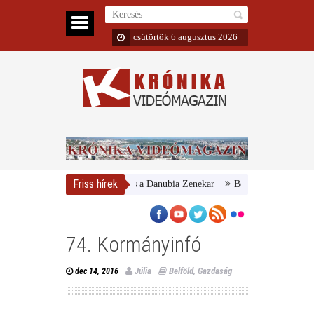
csütörtök 6 augusztus 2026
Friss hírek
Magyar Nemzeti Galéria és a Danubia Zenekar
Bemutatta 2024/25-ös év
74. Kormányinfó
Júlia
Belföld
,
Gazdaság
dec 14, 2016