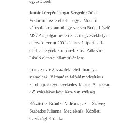
egyeztetések.
Január közepén látogat Szegedre Orbán
Viktor miniszterelnök, hogy a Modern
városok programról egyeztessen Botka László
MSZP-s polgármesterrel. A megyeszékhelyen
a tervek szerint 200 hektáros új ipari park
épül, amelynek kormánybiztosa Palkovics
László oktatási államtitkár lesz.
Erre az évre 2 százalék feletti hiánnyal
számolnak. Várhatóan felfelé módosításra
kerül a jövő évi növekedési kilátás. A tartósan
4-5 százalékos bővülésre van szükség.
Készítette: Krónika Videómagazin. Szöveg:
Szabados Julianna. Megjelenik: Közéleti
Gazdasági Krónika.