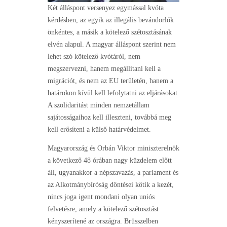
Két álláspont versenyez egymással kvóta
kérdésben, az egyik az illegális bevándorlók
önkéntes, a másik a kötelező szétosztásának
elvén alapul. A magyar álláspont szerint nem
lehet szó kötelező kvótáról, nem
megszervezni, hanem megállítani kell a
migrációt, és nem az EU területén, hanem a
határokon kívül kell lefolytatni az eljárásokat.
A szolidaritást minden nemzetállam
sajátosságaihoz kell illeszteni, továbbá meg
kell erősíteni a külső határvédelmet.
Magyarország és Orbán Viktor miniszterelnök
a következő 48 órában nagy küzdelem előtt
áll, ugyanakkor a népszavazás, a parlament és
az Alkotmánybíróság döntései kötik a kezét,
nincs joga igent mondani olyan uniós
felvetésre, amely a kötelező szétosztást
kényszerítené az országra. Brüsszelben