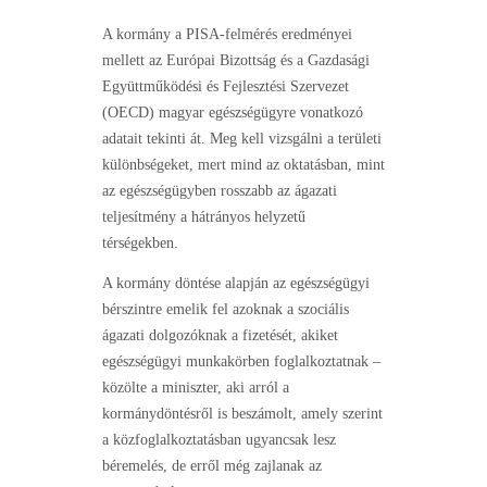
A kormány a PISA-felmérés eredményei
mellett az Európai Bizottság és a Gazdasági
Együttműködési és Fejlesztési Szervezet
(OECD) magyar egészségügyre vonatkozó
adatait tekinti át. Meg kell vizsgálni a területi
különbségeket, mert mind az oktatásban, mint
az egészségügyben rosszabb az ágazati
teljesítmény a hátrányos helyzetű
térségekben.
A kormány döntése alapján az egészségügyi
bérszintre emelik fel azoknak a szociális
ágazati dolgozóknak a fizetését, akiket
egészségügyi munkakörben foglalkoztatnak –
közölte a miniszter, aki arról a
kormánydöntésről is beszámolt, amely szerint
a közfoglalkoztatásban ugyancsak lesz
béremelés, de erről még zajlanak az