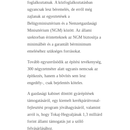
foglalkoztatnak. A közfoglalkoztatásban
ugyancsak lesz béremelés, de erről még
zajlanak az egyeztetések a
Belügyminisztérium és a Nemzetgazdasági
Minisztérium (NGM) között. Az állami
szektorban érintetteknek az NGM biztosítja a
minimálbér és a garantált bérminimum
emeléséhez szükséges forrásokat.
Tovább egyszerűsödik az építési tevékenység,
300 négyzetméter alatt ugyanis nemcsak az
építkezés, hanem a bővítés sem lesz
engedély-, csak bejelentés köteles.
A gazdasági kabinet döntött gyárépítések
támogatásáról, egy kiemelt kerékpárútvonal-
fejlesztési program jóváhagyásáról, valamint
arról is, hogy Tokaj-Hegyaljának 1,3 milliárd
forint állami támogatás jut a szőlő
felvásárlásához.