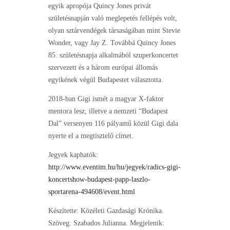
egyik apropója Quincy Jones privát
születésnapján való meglepetés fellépés volt,
olyan sztárvendégek társaságában mint Stevie
Wonder, vagy Jay Z. Továbbá Quincy Jones
85. születésnapja alkalmából szuperkoncertet
szervezett és a három európai állomás
egyikének végül Budapestet választotta.
2018-ban Gigi ismét a magyar X-faktor
mentora lesz, illetve a nemzeti “Budapest
Dal” versenyen 116 pályamű közül Gigi dala
nyerte el a megtisztelő címet.
Jegyek kaphatók:
http://www.eventim.hu/hu/jegyek/radics-gigi-
koncertshow-budapest-papp-laszlo-
sportarena-494608/event.html
Készítette: Közéleti Gazdasági Krónika.
Szöveg: Szabados Julianna. Megjelenik: