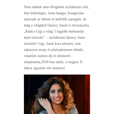
Nem tudunk nem elfogultan nyilatkozni róla,
hisz különleges, tiszta hangja, kisugárzása
nemcsak az itthoni és külföldi rajongóit, de
még a világhírű Quincy Jonest is elvarázsolta.
„Radics Gigi a világ 5 legjobb énekesnője
közé tartozik!” – nyilatkozta Quincy Jones
őszintén! Gigi, fiatal kora ellenére, már
sokszoros arany és platinalemezes előadó,
valamint számos díj és elismerés
tulajdonosa,2018-ban ismét, a magyar X-
faktor egyetlen női mentora!