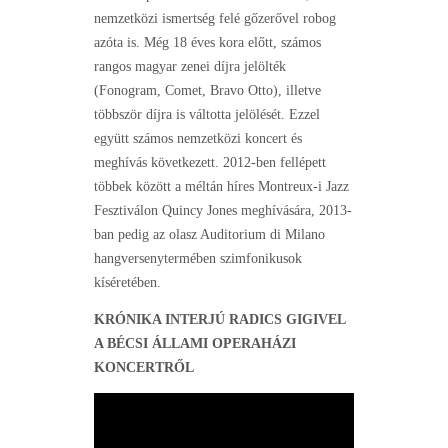
nemzetközi ismertség felé gőzerővel robog
azóta is. Még 18 éves kora előtt, számos
rangos magyar zenei díjra jelölték
(Fonogram, Comet, Bravo Otto), illetve
többször díjra is váltotta jelölését. Ezzel
együtt számos nemzetközi koncert és
meghívás következett. 2012-ben fellépett
többek között a méltán híres Montreux-i Jazz
Fesztiválon Quincy Jones meghívására, 2013-
ban pedig az olasz Auditorium di Milano
hangversenytermében szimfonikusok
kíséretében.
KRÓNIKA INTERJÚ RADICS GIGIVEL
A BÉCSI ÁLLAMI OPERAHÁZI
KONCERTRŐL