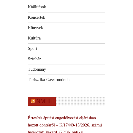
Kiállítások
Koncertek
Könyvek
Kultúra
Sport
Színház
Tudomány
Turisztika-Gasztronómia
NMHH
Értesítés építési engedélyezési eljárásban
hozott döntésről – K/17449-15/2026. számú
határozat: Vekerd, GPON optikai