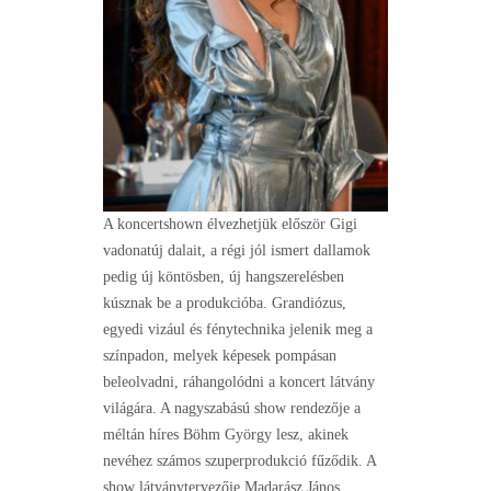
A koncertshown élvezhetjük először Gigi
vadonatúj dalait, a régi jól ismert dallamok
pedig új köntösben, új hangszerelésben
kúsznak be a produkcióba. Grandiózus,
egyedi vizául és fénytechnika jelenik meg a
színpadon, melyek képesek pompásan
beleolvadni, ráhangolódni a koncert látvány
világára. A nagyszabású show rendezője a
méltán híres Böhm György lesz, akinek
nevéhez számos szuperprodukció fűződik. A
show látványtervezője Madarász János