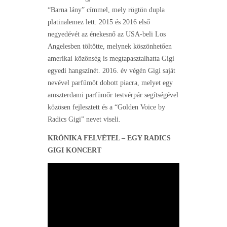
“Barna lány” címmel, mely rögtön dupla
platinalemez lett. 2015 és 2016 első
negyedévét az énekesnő az USA-beli Los
Angelesben töltötte, melynek köszönhetően
amerikai közönség is megtapasztalhatta Gigi
egyedi hangszínét. 2016. év végén Gigi saját
nevével parfümöt dobott piacra, melyet egy
amszterdami parfümőr testvérpár segítségével
közösen fejlesztett és a “Golden Voice by
Radics Gigi” nevet viseli.
KRÓNIKA FELVÉTEL – EGY RADICS
GIGI KONCERT