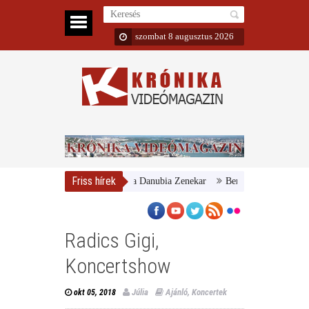
szombat 8 augusztus 2026
Friss hírek
gyar Nemzeti Galéria és a Danubia Zenekar
Bemutatta 2024/25-ös évadá
Radics Gigi,
Koncertshow
Júlia
Ajánló
,
Koncertek
okt 05, 2018