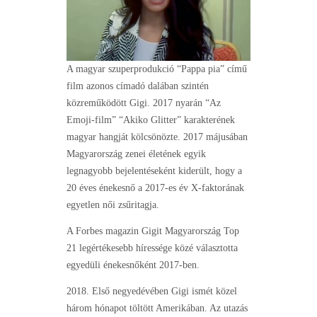
A magyar szuperprodukció “Pappa pia” című
film azonos címadó dalában szintén
közreműködött Gigi. 2017 nyarán “Az
Emoji-film” “Akiko Glitter” karakterének
magyar hangját kölcsönözte. 2017 májusában
Magyarország zenei életének egyik
legnagyobb bejelentéseként kiderült, hogy a
20 éves énekesnő a 2017-es év X-faktorának
egyetlen női zsűritagja.
A Forbes magazin Gigit Magyarország Top
21 legértékesebb híressége közé választotta
egyedüli énekesnőként 2017-ben.
2018. Első negyedévében Gigi ismét közel
három hónapot töltött Amerikában. Az utazás