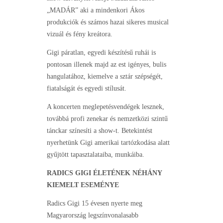
„MADÁR” aki a mindenkori Ákos
produkciók és számos hazai sikeres musical
vizuál és fény kreátora.
Gigi páratlan, egyedi készítésű ruhái is
pontosan illenek majd az est igényes, bulis
hangulatához, kiemelve a sztár szépségét,
fiatalságát és egyedi stílusát.
A koncerten meglepetésvendégek lesznek,
továbbá profi zenekar és nemzetközi szintű
tánckar színesíti a show-t. Betekintést
nyerhetünk Gigi amerikai tartózkodása alatt
gyűjtött tapasztalataiba, munkáiba.
RADICS GIGI ÉLETÉNEK NÉHÁNY
KIEMELT ESEMÉNYE
Radics Gigi 15 évesen nyerte meg
Magyarország legszínvonalasabb