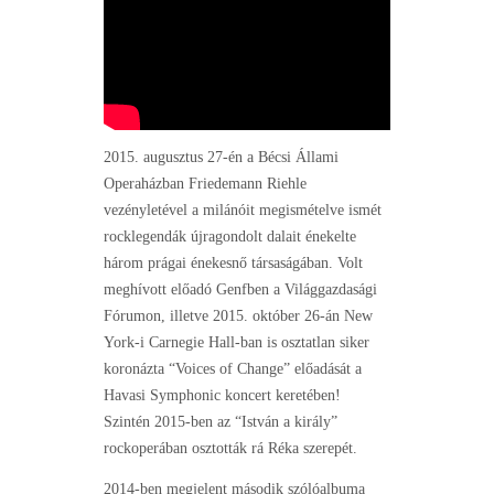
2015. augusztus 27-én a Bécsi Állami
Operaházban Friedemann Riehle
vezényletével a milánóit megismételve ismét
rocklegendák újragondolt dalait énekelte
három prágai énekesnő társaságában. Volt
meghívott előadó Genfben a Világgazdasági
Fórumon, illetve 2015. október 26-án New
York-i Carnegie Hall-ban is osztatlan siker
koronázta “Voices of Change” előadását a
Havasi Symphonic koncert keretében!
Szintén 2015-ben az “István a király”
rockoperában osztották rá Réka szerepét.
2014-ben megjelent második szólóalbuma