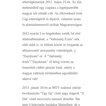
tehetségkutatóját 2012. május 25-én. Az ifjú
énekesnőből egy csapásra a legnépszerűbb
magyar női előadó vált. Az elkövetkező évek
Gigi tehetségéről és díjairól, valamint arany
és platinalemezeiről szóltak Magyarországon.
2012 nyarán Los Angelesben vették fel első
stúdióalbumának, a “Vadonatúj Érzés”-nek
több dalát is, és többek között itt forgatták az
albumvezető szerzemény videoklipjét, a
“Daydream”-et. A “Vadonatúj
érzés”/”Daydream” 10 hétig vezette az
összesített rádiós játszási listát, amely a
magyar rádiózás történetében egyedülálló
sikerré vált!
2013. január 10-én az MTV szakmai zsűrije
beválasztotta “Úgy fáj” című nagy slágerét “A
Dal” című eurovíziós nemzeti döntőbe. Bár
nem ő képviselte hazánkat Malmőben, de a