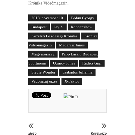
Krónika Videómagazin.
2018. november 10.
Böhm György
Budapest
Jay Z.
Koncertshow
Közéleti Gazdasági Krónika
Krónika
Videómagazin
Madarász János
Magyarország
Papp László Budapest
Sportaréna
Quincy Jones
Radics Gigi
Stevie Wonder
Szabados Julianna
Vadonatúj érzés
X-Faktor
Előző
Következő