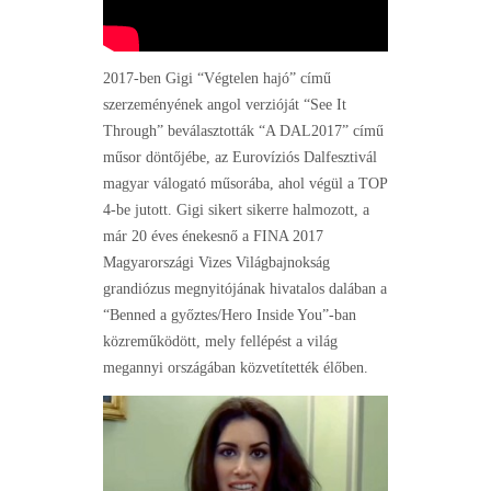
2017-ben Gigi “Végtelen hajó” című
szerzeményének angol verzióját “See It
Through” beválasztották “A DAL2017” című
műsor döntőjébe, az Eurovíziós Dalfesztivál
magyar válogató műsorába, ahol végül a TOP
4-be jutott. Gigi sikert sikerre halmozott, a
már 20 éves énekesnő a FINA 2017
Magyarországi Vizes Világbajnokság
grandiózus megnyitójának hivatalos dalában a
“Benned a győztes/Hero Inside You”-ban
közreműködött, mely fellépést a világ
megannyi országában közvetítették élőben.