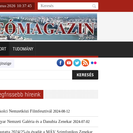
ztus 2026
10
:
37
:
45
ORT
TUDOMÁNY
ten
Emberarcú Egészségért díj pályázat 2024
Kertész/Kópiák
Tová
egfrissebb híreink
kolci Nemzetközi Filmfesztivál
2024-08-12
yar Nemzeti Galéria és a Danubia Zenekar
2024-07-02
utatta 2024/25-ös évadát a MÁV Szimfonikus Zenekar