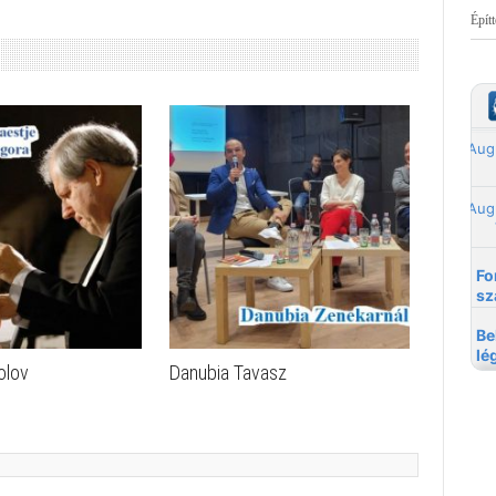
Épít
olov
Danubia Tavasz