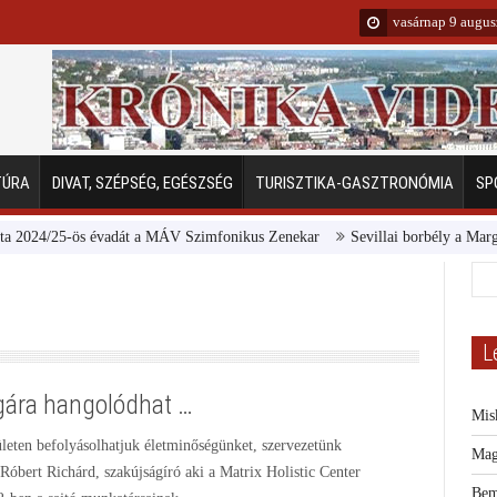
vasárnap 9 augus
TÚRA
DIVAT, SZÉPSÉG, EGÉSZSÉG
TURISZTIKA-GASZTRONÓMIA
SP
4/25-ös évadát a MÁV Szimfonikus Zenekar
Sevillai borbély a Margitszige
L
gára hangolódhat …
Mis
leten befolyásolhatjuk életminőségünket, szervezetünk
Mag
Róbert Richárd, szakújságíró aki a Matrix Holistic Center
Bem