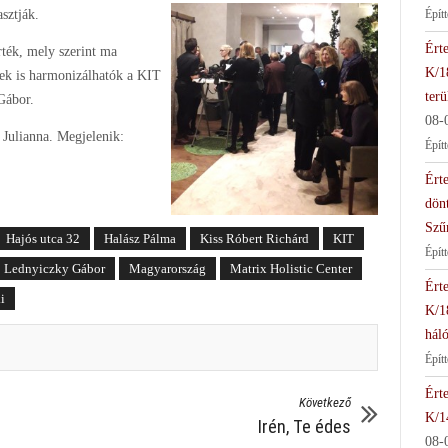
asztják.
Épít
Érte
rték, mely szerint ma
K/1
ek is harmonizálhatók a KIT
terü
Gábor.
08-
 Julianna. Megjelenik:
Épít
Érte
dön
Szű
Hajós utca 32
Halász Pálma
Kiss Róbert Richárd
KIT
Épít
Lednyiczky Gábor
Magyarország
Matrix Holistic Center
Érte
i
K/1
háló
Épít
Érte
Következő
K/1
Irén, Te édes
08-