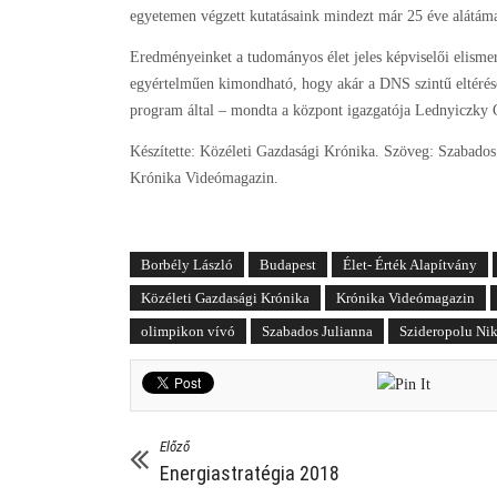
egyetemen végzett kutatásaink mindezt már 25 éve alátám
Eredményeinket a tudományos élet jeles képviselői elisme
egyértelműen kimondható, hogy akár a DNS szintű eltérés
program által – mondta a központ igazgatója Lednyiczky 
Készítette: Közéleti Gazdasági Krónika. Szöveg: Szabados
Krónika Videómagazin.
Borbély László
Budapest
Élet- Érték Alapítvány
Közéleti Gazdasági Krónika
Krónika Videómagazin
olimpikon vívó
Szabados Julianna
Szideropolu Nik
Előző
Energiastratégia 2018