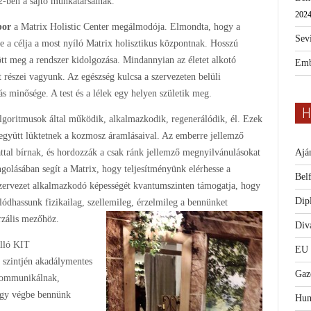
-ben a sajtó munkatársainak.
2024
bor
a Matrix Holistic Center megálmodója. Elmondta, hogy a
Sevi
se a célja a most nyíló Matrix holisztikus központnak. Hosszú
zött meg a rendszer kidolgozása. Mindannyian az életet alkotó
Emb
 részei vagyunk. Az egészség kulcsa a szervezeten belüli
s minősége. A test és a lélek egy helyen születik meg.
H
lgoritmusok által működik, alkalmazkodik, regenerálódik, él. Ezek
együtt lüktetnek a kozmosz áramlásaival. Az emberre jellemző
Ajá
ttal bírnak, és hordozzák a csak ránk jellemző megnyilvánulásokat
ngolásában segít a Matrix, hogy teljesítményünk elérhesse a
Bel
ervezet alkalmazkodó képességét kvantumszinten támogatja, hogy
Dip
lódhassunk fizikailag, szellemileg, érzelmileg a bennünket
rzális mezőhöz.
Diva
álló KIT
EU
n szintjén akadálymentes
Gaz
 kommunikálnak,
egy végbe bennünk
Hum