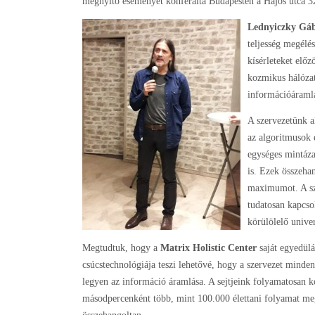
megnyitó eseményét konferálta Budapesten a Hajós utca 32
Lednyiczky Gá
teljesség megélé
kísérleteket elő
kozmikus hálózat
információáramlá
A szervezetünk a
az algoritmusok 
egységes mintáza
is. Ezek összeha
maximumot. A sz
tudatosan kapcso
körülölelő unive
Megtudtuk, hogy a
Matrix Holistic Center
saját egyedül
csúcstechnológiája teszi lehetővé, hogy a szervezet minde
legyen az információ áramlása. A sejtjeink folyamatosan
másodpercenként több, mint 100.000 élettani folyamat m