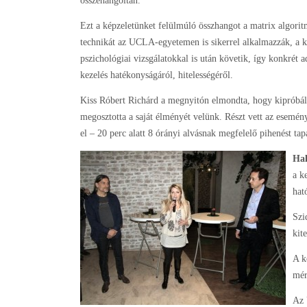
összehangoltan.
Ezt a képzeletünket felülmúló összhangot a matrix algorit
technikát az UCLA-egyetemen is sikerrel alkalmazzák, a ke
pszichológiai vizsgálatokkal is után követik, így konkrét 
kezelés hatékonyságáról, hitelességéről.
Kiss Róbert Richárd a megnyitón elmondta, hogy kipróbálta
megosztotta a saját élményét velünk. Részt vett az esemén
el – 20 perc alatt 8 órányi alvásnak megfelelő pihenést tap
Hal
a k
hat
Szi
kit
A k
mér
Az 