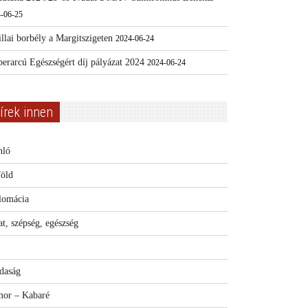
-06-25
llai borbély a Margitszigeten
2024-06-24
erarcú Egészségért díj pályázat 2024
2024-06-24
írek innen
nló
föld
lomácia
t, szépség, egészség
daság
or – Kabaré