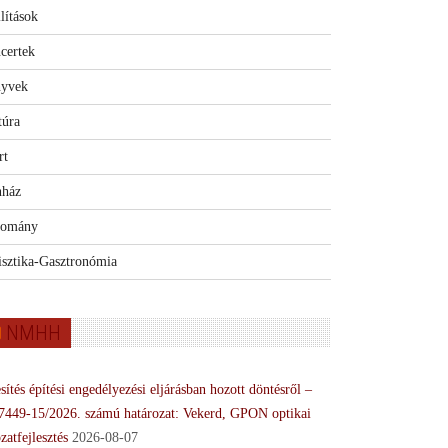
lítások
certek
yvek
túra
rt
nház
omány
isztika-Gasztronómia
NMHH
sítés építési engedélyezési eljárásban hozott döntésről –
7449-15/2026. számú határozat: Vekerd, GPON optikai
zatfejlesztés
2026-08-07