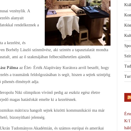
Kiál
musai vezénylik. A
Kon
zelés alanyait
adatokkal rendelkeznek a
Kön
Kul
 a kezelést, és
Spo
yen Borbély László színművész, aki szintén a tapasztalatát mondta
Szí
asztalt, ami az ő szakmájában felbecsülhetetlen ajándék.
Tud
ász Pálma
az Élet- Érték Alapítvány Kurátora arról beszélt, hogy
ezelés a traumáink feldolgozásában is segít, hiszen a sejtek szintjéig
Tur
ó pihenés élményét adja.
deropolu Niki olimpikon vívónő pedig az eszköz egész életre
erjedő magas hatásfokát emelte ki a kezelésnek.
ozmikus mátrixra hangolt sejtek közötti kommunikáció ma már
Érte
hető, bizonyítható jelenség.
K/1
háló
Ukrán Tudományos Akadémián, és számos európai és amerikai