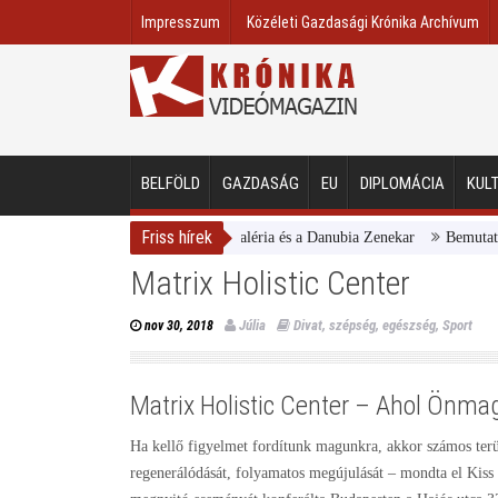
Impresszum
Közéleti Gazdasági Krónika Archívum
BELFÖLD
GAZDASÁG
EU
DIPLOMÁCIA
KUL
Friss hírek
Magyar Nemzeti Galéria és a Danubia Zenekar
Bemutatta 202
Matrix Holistic Center
Júlia
Divat, szépség, egészség
,
Sport
nov 30, 2018
Matrix Holistic Center – Ahol Önma
Ha kellő figyelmet fordítunk magunkra, akkor számos terü
regenerálódását, folyamatos megújulását – mondta el Kiss 