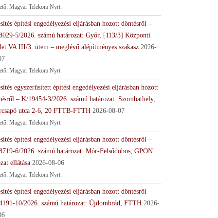
tető: Magyar Telekom Nyrt.
sítés építési engedélyezési eljárásban hozott döntésről –
8029-5/2026. számú határozat: Győr, [113/3] Központi
let VA III/3. ütem – meglévő alépítményes szakasz
2026-
07
tető: Magyar Telekom Nyrt.
sítés egyszerűsített építési engedélyezési eljárásban hozott
tésről – K/19454-3/2026. számú határozat: Szombathely,
rcsapó utca 2-6, 20 FTTB-FTTH
2026-08-07
tető: Magyar Telekom Nyrt.
sítés építési engedélyezési eljárásban hozott döntésről –
8719-6/2026. számú határozat: Mór-Felsődobos, GPON
zat ellátása
2026-08-06
tető: Magyar Telekom Nyrt.
sítés építési engedélyezési eljárásban hozott döntésről –
4191-10/2026. számú határozat: Újdombrád, FTTH
2026-
06