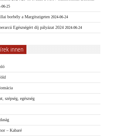
-06-25
llai borbély a Margitszigeten
2024-06-24
erarcú Egészségért díj pályázat 2024
2024-06-24
írek innen
nló
föld
lomácia
t, szépség, egészség
daság
or – Kabaré