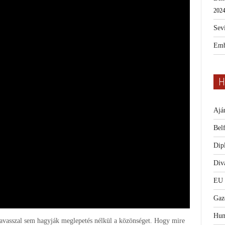
2024
Sevi
Emb
H
Ajá
Bel
Dip
Diva
EU
Gaz
Hum
tavasszal sem hagyják meglepetés nélkül a közönséget. Hogy mire