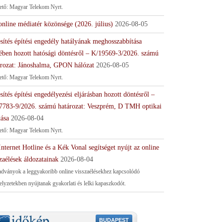
tető: Magyar Telekom Nyrt.
online médiatér közönsége (2026. július)
2026-08-05
sítés építési engedély hatályának meghosszabbítása
ében hozott hatósági döntésről – K/19569-3/2026. számú
ározat: Jánoshalma, GPON hálózat
2026-08-05
tető: Magyar Telekom Nyrt.
sítés építési engedélyezési eljárásban hozott döntésről –
7783-9/2026. számú határozat: Veszprém, D TMH optikai
tása
2026-08-04
tető: Magyar Telekom Nyrt.
nternet Hotline és a Kék Vonal segítséget nyújt az online
zaélések áldozatainak
2026-08-04
adványok a leggyakoribb online visszaélésekhez kapcsolódó
helyzetekben nyújtanak gyakorlati és lelki kapaszkodót.