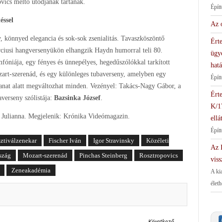
ovics méltó utódjának tartanak.
Épít
éssel
Az 
, könnyed elegancia és sok-sok zsenialitás. Tavaszköszöntő
Érte
ciusi hangversenyükön elhangzik Haydn humorral teli 80.
ügy
mfóniája, egy fényes és ünnepélyes, hegedűszólókkal tarkított
hat
art-szerenád, és egy különleges tubaverseny, amelyben egy
Épít
lanat alatt megváltozhat minden. Vezényel: Takács-Nagy Gábor, a
Érte
averseny szólistája:
Bazsinka József
.
K/1
s Julianna. Megjelenik: Krónika Videómagazin.
ellá
Épít
ztiválzenekar
Fischer Iván
Igor Stravinsky
Közéleti
Az I
szág
Mozart-szerenád
Pinchas Steinberg
Rosztropovics
viss
Zeneakadémia
A ki
élet
Következő