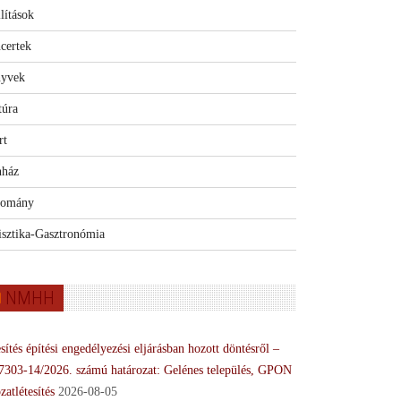
lítások
certek
yvek
túra
rt
nház
omány
isztika-Gasztronómia
NMHH
sítés építési engedélyezési eljárásban hozott döntésről –
7303-14/2026. számú határozat: Gelénes település, GPON
zatlétesítés
2026-08-05