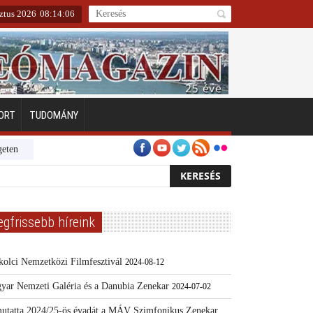
sztus 2026
08
:
14
:
07
ORT
TUDOMÁNY
Emberarcú Egészségért díj pályázat 2024
Kertész/Kópiák
Továbbké
egfrissebb híreink
kolci Nemzetközi Filmfesztivál
2024-08-12
yar Nemzeti Galéria és a Danubia Zenekar
2024-07-02
utatta 2024/25-ös évadát a MÁV Szimfonikus Zenekar