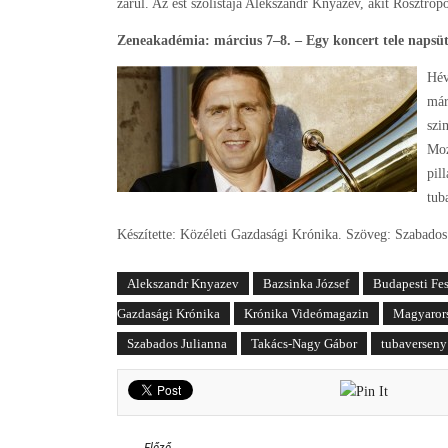
zárul. Az est szólistája Alekszandr Knyazev, akit Rosztrop
Zeneakadémia: március 7–8. – Egy koncert tele napsüt
Hév
már
szi
Moz
pil
tub
Készítette: Közéleti Gazdasági Krónika. Szöveg: Szabado
Alekszandr Knyazev
Bazsinka József
Budapesti Fes
Gazdasági Krónika
Krónika Videómagazin
Magyaror
Szabados Julianna
Takács-Nagy Gábor
tubaverseny
Előző