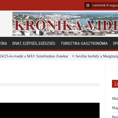
csütörtök 6 augu
TÚRA
DIVAT, SZÉPSÉG, EGÉSZSÉG
TURISZTIKA-GASZTRONÓMIA
SP
-ös évadát a MÁV Szimfonikus Zenekar
Sevillai borbély a Margitszigeten
L
Mis
Mag
Bem