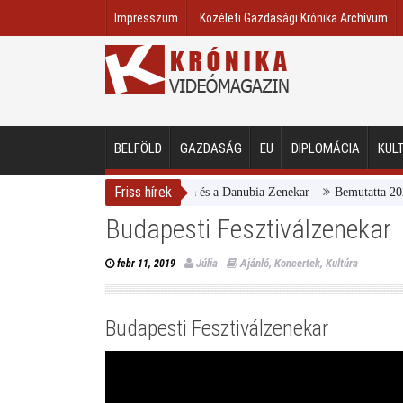
Impresszum
Közéleti Gazdasági Krónika Archívum
BELFÖLD
GAZDASÁG
EU
DIPLOMÁCIA
KUL
Friss hírek
Magyar Nemzeti Galéria és a Danubia Zenekar
Bemutatta 2024/25
Budapesti Fesztiválzenekar
Júlia
Ajánló
,
Koncertek
,
Kultúra
febr 11, 2019
Budapesti Fesztiválzenekar