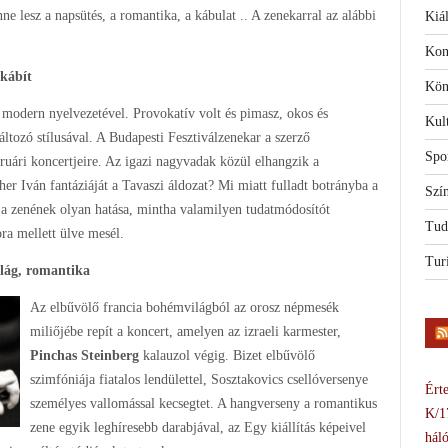
ne lesz a napsütés, a romantika, a kábulat .. A zenekarral az alábbi
Kiál
Kon
lkábít
Kön
 modern nyelvezetével. Provokatív volt és pimasz, okos és
Kul
áltozó stílusával. A Budapesti Fesztiválzenekar a szerző
Spo
ruári koncertjeire. Az igazi nagyvadak közül elhangzik a
cher Iván fantáziáját a Tavaszi áldozat? Mi miatt fulladt botrányba a
Szí
a zenének olyan hatása, mintha valamilyen tudatmódosítót
Tud
ra mellett ülve mesél.
Tur
lág, romantika
Az elbűvölő francia bohémvilágból az orosz népmesék
miliőjébe repít a koncert, amelyen az izraeli karmester,
Pinchas Steinberg
kalauzol végig. Bizet elbűvölő
szimfóniája fiatalos lendülettel, Sosztakovics csellóversenye
Érte
személyes vallomással kecsegtet. A hangverseny a romantikus
K/1
zene egyik leghíresebb darabjával, az Egy kiállítás képeivel
háló