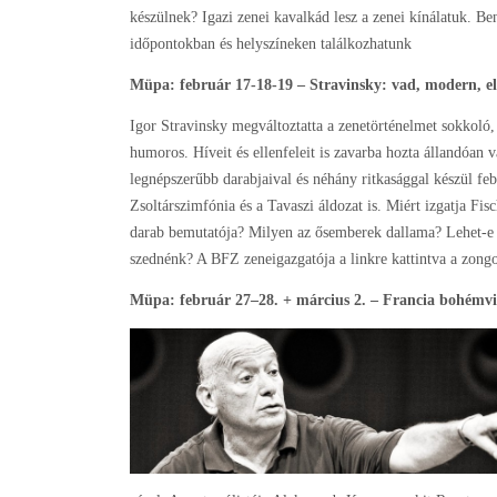
készülnek? Igazi zenei kavalkád lesz a zenei kínálatuk. Ben
időpontokban és helyszíneken találkozhatunk
Müpa: február 17-18-19 – Stravinsky: vad, modern, e
Igor Stravinsky megváltoztatta a zenetörténelmet sokkoló,
humoros. Híveit és ellenfeleit is zavarba hozta állandóan v
legnépszerűbb darabjaival és néhány ritkasággal készül feb
Zsoltárszimfónia és a Tavaszi áldozat is. Miért izgatja Fis
darab bemutatója? Milyen az ősemberek dallama? Lehet-e 
szednénk? A BFZ zeneigazgatója a linkre kattintva a zongo
Müpa: február 27–28. + március 2. – Francia bohémvi