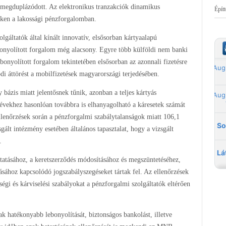
m megduplázódott. Az elektronikus tranzakciók dinamikus
Épít
kken a lakossági pénzforgalomban.
gáltatók által kínált innovatív, elsősorban kártyaalapú
onyolított forgalom még alacsony. Egyre több külföldi nem banki
ebonyolított forgalom tekintetében elsősorban az azonnali fizetésre
i áttörést a mobilfizetések magyarországi terjedésében.
bázis miatt jelentősnek tűnik, azonban a teljes kártyás
 évekhez hasonlóan továbbra is elhanyagolható a káresetek számát
ellenőrzések során a pénzforgalmi szabálytalanságok miatt 106,1
sgált intézmény esetében általános tapasztalat, hogy a vizsgált
.
tatásához, a keretszerződés módosításához és megszüntetéséhez,
ásához kapcsolódó jogszabályszegéseket tártak fel. Az ellenőrzések
sségi és kárviselési szabályokat a pénzforgalmi szolgáltatók eltérően
 hatékonyabb lebonyolítását, biztonságos bankolást, illetve