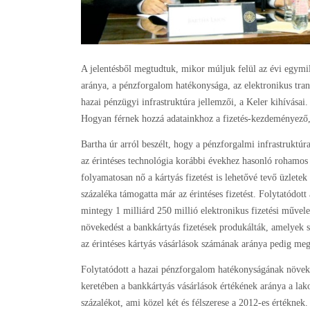
A jelentésből megtudtuk, mikor múljuk felül az évi egymill
aránya, a pénzforgalom hatékonysága, az elektronikus tran
hazai pénzügyi infrastruktúra jellemzői, a Keler kihívásai.
Hogyan férnek hozzá adatainkhoz a fizetés-kezdeményező,
Bartha úr arról beszélt, hogy a pénzforgalmi infrastruktúra
az érintéses technológia korábbi évekhez hasonló rohamos
folyamatosan nő a kártyás fizetést is lehetővé tevő üzlet
százaléka támogatta már az érintéses fizetést. Folytatódott
mintegy 1 milliárd 250 millió elektronikus fizetési művel
növekedést a bankkártyás fizetések produkálták, amelyek s
az érintéses kártyás vásárlások számának aránya pedig meg
Folytatódott a hazai pénzforgalom hatékonyságának növeke
keretében a bankkártyás vásárlások értékének aránya a la
százalékot, ami közel két és félszerese a 2012-es értéknek