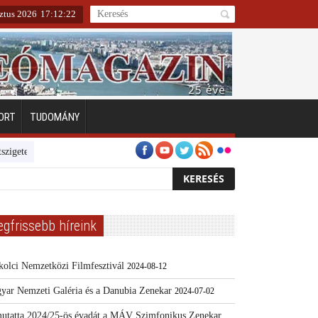
ztus 2026
17
:
12
:
23
ORT
TUDOMÁNY
Emberarcú Egészségért díj pályázat 2024
Kertész/Kópiák
Továbbk
egfrissebb híreink
kolci Nemzetközi Filmfesztivál
2024-08-12
yar Nemzeti Galéria és a Danubia Zenekar
2024-07-02
utatta 2024/25-ös évadát a MÁV Szimfonikus Zenekar