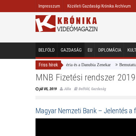
Impresszum
Közéleti Gazdasági Krónika Archívum
BELFÖLD
GAZDASÁG
EU
DIPLOMÁCIA
KUL
Friss hírek
Magyar Nemzeti Galéria és a Danubia Zenekar
Bemutatta 2024/2
MNB Fizetési rendszer 2019
Júlia
Belföld
,
Gazdaság
júl 05, 2019
Magyar Nemzeti Bank – Jelentés a f