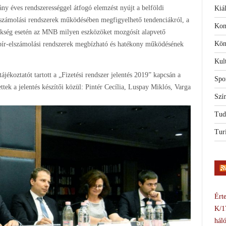
ány éves rendszerességgel átfogó elemzést nyújt a belföldi
Kiál
elszámolási rendszerek működésében megfigyelhető tendenciákról, a
Kon
szükség esetén az MNB milyen eszközöket mozgósít alapvető
Kön
papír-elszámolási rendszerek megbízható és hatékony működésének
Kul
ájékoztatót tartott a „Fizetési rendszer jelentés 2019” kapcsán a
Spo
ek a jelentés készítői közül: Pintér Cecília, Luspay Miklós, Varga
Szí
Tud
Tur
Érte
K/1
háló