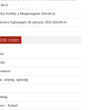
-06-25
llai borbély a Margitszigeten
2024-06-24
erarcú Egészségért díj pályázat 2024
2024-06-24
írek innen
nló
föld
lomácia
t, szépség, egészség
daság
or – Kabaré