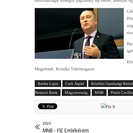
informáltságát elősegítő jogszabály lép életbe, amellyel 
Cél
Pén
szi
tör
Bar
igé
Kés
Megjelenik: Krónika Videómagazin.
Bartha Lajos
Cseh Árpád
Közéleti Gazdasági Króni
Nemzeti Bank
Magyarország
MNB
Pintér Cecília
Előző
MNB - FIE Emlékérem