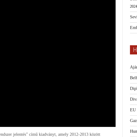
2024
Sevi
Emb
H
Ajá
Bel
Dip
Diva
EU
Gaz
Hum
endszer jelentés” című kiadványt, amely 2012-2013 között