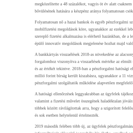
megközelítette a 48 százalékot, vagyis öt év alatt csakne
bővülésének hatására a készpénz aránya folyamatosan csö
Folyamatosan nő a hazai bankok és egyéb pénzforgalmi szol
mobilfizetési megoldások köre, ugyanakkor az ezekkel leb
szereplő fizetési alkalmazása is elérhető hazánkban, de a l
épülő innovatív megoldások megjelenése hozhat majd valód
A bankkártyás visszaélések 2018-as növekedése az alacsony 
forgalomhoz viszonyítva a visszaélések mértéke az elmúlt
és az értékét tekintve. 2018-ban a pénzforgalmi hatósági 
millió forint bírság került kiszabásra, ugyanakkor a 11 viz
pénzforgalmi szolgáltatók működése alapvetően megfelelő
A hatósági ellenőrzések leggyakrabban az ügyfelek tájékoz
valamint a fizetési művelet összegének haladéktalan jóváír
többek között rávilágítottak arra, hogy a szigorított felelő
és sok esetben helytelenül értelmezték.
2019 második felében több új, az ügyfelek pénzforgalmának