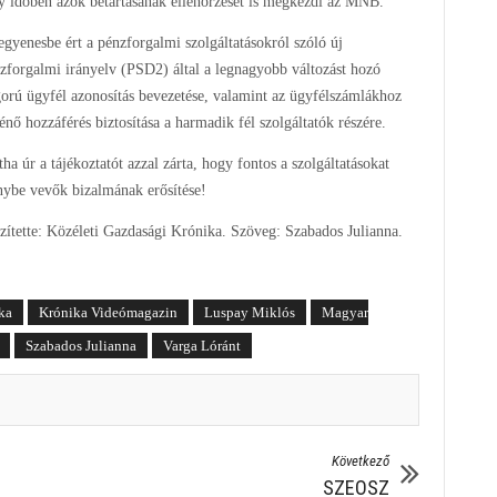
egy időben azok betartásának ellenőrzését is megkezdi az MNB.
egyenesbe ért a pénzforgalmi szolgáltatásokról szóló új
zforgalmi irányelv (PSD2) által a legnagyobb változást hozó
gorú ügyfél azonosítás bevezetése, valamint az ügyfélszámlákhoz
ténő hozzáférés biztosítása a harmadik fél szolgáltatók részére.
tha úr a tájékoztatót azzal zárta, hogy fontos a szolgáltatásokat
nybe vevők bizalmának erősítése!
zítette: Közéleti Gazdasági Krónika. Szöveg: Szabados Julianna.
ka
Krónika Videómagazin
Luspay Miklós
Magyar
Szabados Julianna
Varga Lóránt
Következő
SZEOSZ