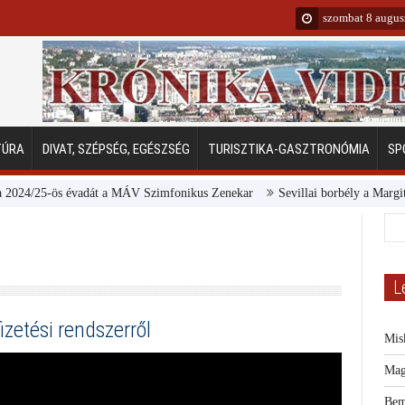
szombat 8 augus
TÚRA
DIVAT, SZÉPSÉG, EGÉSZSÉG
TURISZTIKA-GASZTRONÓMIA
SP
5-ös évadát a MÁV Szimfonikus Zenekar
Sevillai borbély a Margitszigeten
L
izetési rendszerről
Mis
Mag
Bem