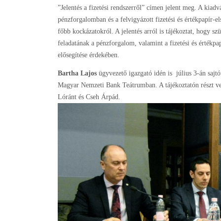
”Jelentés a fizetési rendszerről” címen jelent meg. A kiadv
pénzforgalomban és a felvigyázott fizetési és értékpapír-
főbb kockázatokról. A jelentés arról is tájékoztat, hogy 
feladatának a pénzforgalom, valamint a fizetési és érték
elősegítése érdekében.
Bartha Lajos
ügyvezető igazgató idén is július 3-án sajtót
Magyar Nemzeti Bank Teátrumban. A tájékoztatón részt vett
Lóránt és Cseh Árpád.