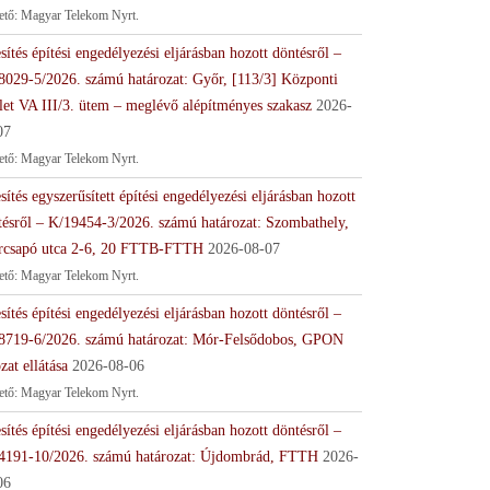
tető: Magyar Telekom Nyrt.
sítés építési engedélyezési eljárásban hozott döntésről –
8029-5/2026. számú határozat: Győr, [113/3] Központi
let VA III/3. ütem – meglévő alépítményes szakasz
2026-
07
tető: Magyar Telekom Nyrt.
sítés egyszerűsített építési engedélyezési eljárásban hozott
tésről – K/19454-3/2026. számú határozat: Szombathely,
rcsapó utca 2-6, 20 FTTB-FTTH
2026-08-07
tető: Magyar Telekom Nyrt.
sítés építési engedélyezési eljárásban hozott döntésről –
8719-6/2026. számú határozat: Mór-Felsődobos, GPON
zat ellátása
2026-08-06
tető: Magyar Telekom Nyrt.
sítés építési engedélyezési eljárásban hozott döntésről –
4191-10/2026. számú határozat: Újdombrád, FTTH
2026-
06