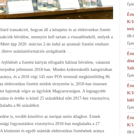
Épít
Érte
K/1
terü
iárd tranzakciót, hogyan áll a készpénz és az elektronikus fizetés
08-
zakciók bővülése, mennyire kell tartani a visszaélésektől, melyek a
Épít
 Miért épp 2020. március 2-án indul az azonnali fizetési rendszer.
 illetve számlainformációs szolgáltatók …
Érte
dön
 fejlődését a fizetési kártyás elfogadói hálózat bővülése, valamint
Szű
 terjedése jellemezte 2018-ban. Minden kiskereskedői kategóriában
Épít
ek aránya, és a 2018 végi 145 ezer POS terminál megközelítőleg 86
 az elektronikus fizetési módok térnyerése is, 2018-ban összesen
Érte
etet hajtottak végre az ügyfelek Magyarországon. A legnagyobb
K/1
záma és értéke is közel 25 százalékkal nőtt 2017-hez viszonyítva,
háló
haladta a 86 százalékot.
Épít
dése is, tovább közelítve az európai uniós átlaghoz. Ennek
Érte
kossági fogyasztáshoz viszonyítva 2018-ban meghaladta a 27
K/1
. A közüzemi és egyéb számlák elektronikus fizetésének aránya
08-