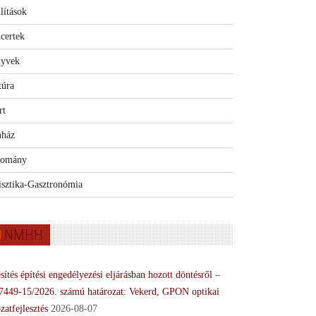
lítások
certek
yvek
túra
rt
nház
omány
isztika-Gasztronómia
NMHH
sítés építési engedélyezési eljárásban hozott döntésről –
7449-15/2026. számú határozat: Vekerd, GPON optikai
zatfejlesztés
2026-08-07