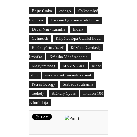
Böjte Csaba
csángó
Csíksomlyó
Expressz
Csíksomlyói pünkösdi búcsú
Dévai Nagy Kamilla
Erdély
Gyimesek
Kárpáteurópa Utazási Iroda
Kerékgyártó József
Közéleti Gazdasági
Krónika
Krónika Videómagazin
Magyarország
MÁV-START
Mező
Tibor
össznemzeti zarándokvonat
Petrus György
Szabados Julianna
székely
Székely Gyors
Trianon 100.
évfordulója