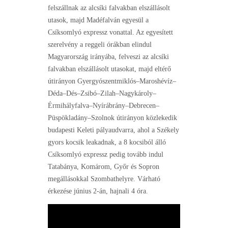
felszállnak az alcsíki falvakban elszállásolt
utasok, majd Madéfalván egyesül a
Csíksomlyó expressz vonattal. Az egyesített
szerelvény a reggeli órákban elindul
Magyarország irányába, felveszi az alcsíki
falvakban elszállásolt utasokat, majd eltérő
útirányon Gyergyószentmiklós–Maroshévíz–
Déda–Dés–Zsibó–Zilah–Nagykároly–
Érmihályfalva–Nyírábrány–Debrecen–
Püspökladány–Szolnok útirányon közlekedik
budapesti Keleti pályaudvarra, ahol a Székely
gyors kocsik leakadnak, a 8 kocsiból álló
Csíksomlyó expressz pedig tovább indul
Tatabánya, Komárom, Győr és Sopron
megállásokkal Szombathelyre. Várható
érkezése június 2-án, hajnali 4 óra.