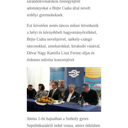
zarándokvonatokon összegyűjtött
adományokat a Böjte Csaba által nevelt
erdélyi gyermekeknek.
Ezt követően zenés táncos műsor következik
a helyi és környékbeli hagyományőrzőkkel,
Böjte Csaba neveltjeivel, székely-csángó
táncosokkal, zenekarokkal, kirakodó vásárral,
Dévai Nagy Kamilla Liszt Ferenc-díjas és
érdemes művész koncertjével.
Június 1-én hajnalban a Székely gyors
Sepsibükszádról indul vissza, amire útközben