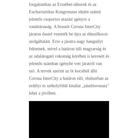
forgalomban az Erzsébet-táborok és az
Eucharisztikus Kongresszus idején számít
jelentős csoportos utazási igényre a
vasúttársaság. A brassói Corona InterCity
járaton ősszel vezették be újra az étkezőkocsi-
szolgáltatást. Erre a járatra nagy hangsúlyt
fektetnek, mivel a határon túli magyarság és
az odalátogató rokonság körében is keresett és
jelentős számban igénybe vett járatról van
szó. A tervek szerint az öt kocsiból álló
Corona InterCity a határon túli, elsősorban az
erdélyi és székelyföldi kínálat „zászlósvonata”
lehet a jövőben.