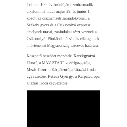
Trianon 100. évfordulóján tizenharmadik
alkalommal indul május 29. és június 1.
között az össznemzeti zarándokvonat, a
Székely gyors és a Csíksomlyó expressz,
amelynek utasai, zarándokai részt vesznek a
Csíksomlyói Pünkösdi búcsún és ellátogatnak
a történelmi Magyarország ezeréves határára.
Köszöntő beszédet mondtak:
Kerékgyártó
József
, a MÁV-START vezérigazgatója,
Mező Tibor
, a Kárpáteurópa Utazási Iroda
ügyvezetője,
Petrus György
, a Kárpáteurópa
Utazási Iroda cégvezetője.