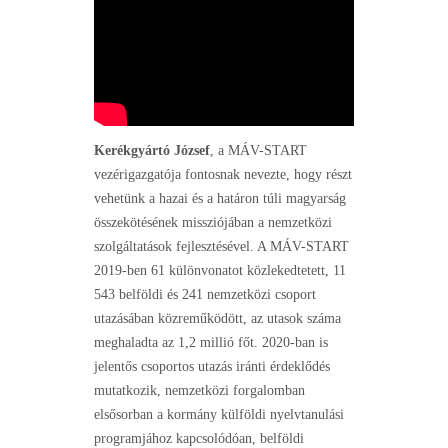
Kerékgyártó József
, a MÁV-START
vezérigazgatója fontosnak nevezte, hogy részt
vehetünk a hazai és a határon túli magyarság
összekötésének missziójában a nemzetközi
szolgáltatások fejlesztésével. A MÁV-START
2019-ben 61 különvonatot közlekedtetett, 11
543 belföldi és 241 nemzetközi csoport
utazásában közreműködött, az utasok száma
meghaladta az 1,2 millió főt. 2020-ban is
jelentős csoportos utazás iránti érdeklődés
mutatkozik, nemzetközi forgalomban
elsősorban a kormány külföldi nyelvtanulási
programjához kapcsolódóan, belföldi