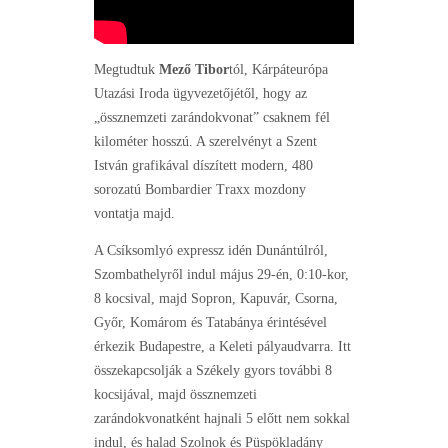
Megtudtuk
Mező Tibor
tól, Kárpáteurópa
Utazási Iroda ügyvezetőjétől, hogy az
„össznemzeti zarándokvonat” csaknem fél
kilométer hosszú. A szerelvényt a Szent
István grafikával díszített modern, 480
sorozatú Bombardier Traxx mozdony
vontatja majd.
A Csíksomlyó expressz idén Dunántúlról,
Szombathelyről indul május 29-én, 0:10-kor,
8 kocsival, majd Sopron, Kapuvár, Csorna,
Győr, Komárom és Tatabánya érintésével
érkezik Budapestre, a Keleti pályaudvarra. Itt
összekapcsolják a Székely gyors további 8
kocsijával, majd össznemzeti
zarándokvonatként hajnali 5 előtt nem sokkal
indul, és halad Szolnok és Püspökladány