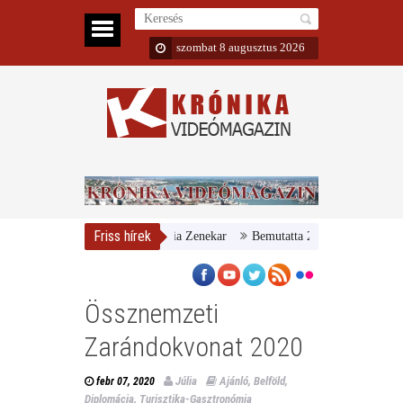
szombat 8 augusztus 2026
Friss hírek
emzeti Galéria és a Danubia Zenekar
Bemutatta 2024/25-ös évadát a MÁ
Össznemzeti
Zarándokvonat 2020
Júlia
Ajánló
,
Belföld
,
febr 07, 2020
Diplomácia
,
Turisztika-Gasztronómia