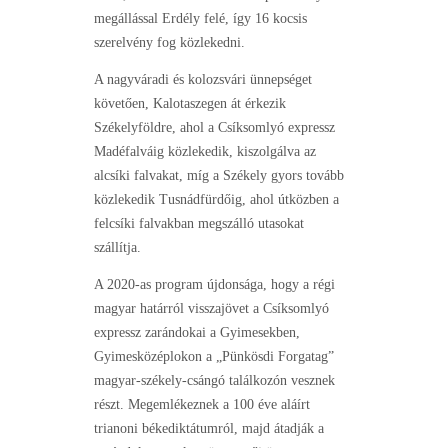
megállással Erdély felé, így 16 kocsis
szerelvény fog közlekedni.
A nagyváradi és kolozsvári ünnepséget
követően, Kalotaszegen át érkezik
Székelyföldre, ahol a Csíksomlyó expressz
Madéfalváig közlekedik, kiszolgálva az
alcsíki falvakat, míg a Székely gyors tovább
közlekedik Tusnádfürdőig, ahol útközben a
felcsíki falvakban megszálló utasokat
szállítja.
A 2020-as program újdonsága, hogy a régi
magyar határról visszajövet a Csíksomlyó
expressz zarándokai a Gyimesekben,
Gyimesközéplokon a „Pünkösdi Forgatag”
magyar-székely-csángó találkozón vesznek
részt. Megemlékeznek a 100 éve aláírt
trianoni békediktátumról, majd átadják a