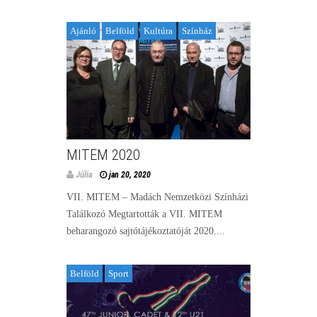
Ajánló
Belföld
Kultúra
Színház
MITEM 2020
Júlia
jan 20, 2020
VII. MITEM – Madách Nemzetközi Színházi
Találkozó Megtartották a VII. MITEM
beharangozó sajtótájékoztatóját 2020....
Belföld
Sport