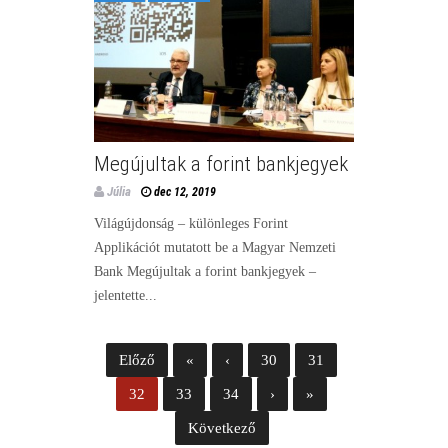
Megújultak a forint bankjegyek
Júlia
dec 12, 2019
Világújdonság – különleges Forint
Applikációt mutatott be a Magyar Nemzeti
Bank Megújultak a forint bankjegyek –
jelentette...
Előző
«
‹
30
31
32
33
34
›
»
Következő