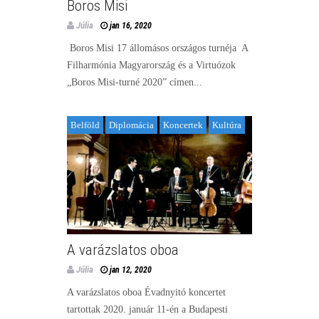
Boros Misi
Júlia
jan 16, 2020
Boros Misi 17 állomásos országos turnéja A
Filharmónia Magyarország és a Virtuózok
„Boros Misi-turné 2020” címen...
Belföld
Diplomácia
Koncertek
Kultúra
A varázslatos oboa
Júlia
jan 12, 2020
A varázslatos oboa Évadnyitó koncertet
tartottak 2020. január 11-én a Budapesti