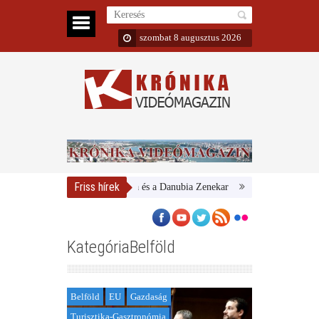
szombat 8 augusztus 2026
Friss hírek
Magyar Nemzeti Galéria és a Danubia Zenekar
Bemutatta 2024/25-ös 
KategóriaBelföld
Belföld
EU
Gazdaság
Turisztika-Gasztronómia