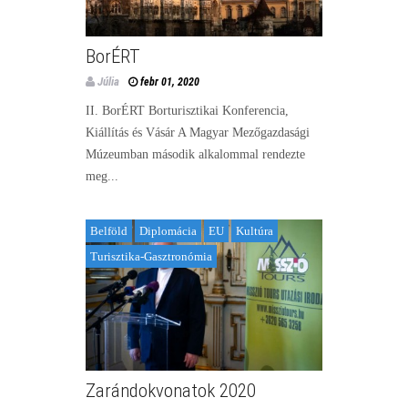
BorÉRT
Júlia
febr 01, 2020
II. BorÉRT Borturisztikai Konferencia,
Kiállítás és Vásár A Magyar Mezőgazdasági
Múzeumban második alkalommal rendezte
meg...
Belföld
Diplomácia
EU
Kultúra
Turisztika-Gasztronómia
Zarándokvonatok 2020