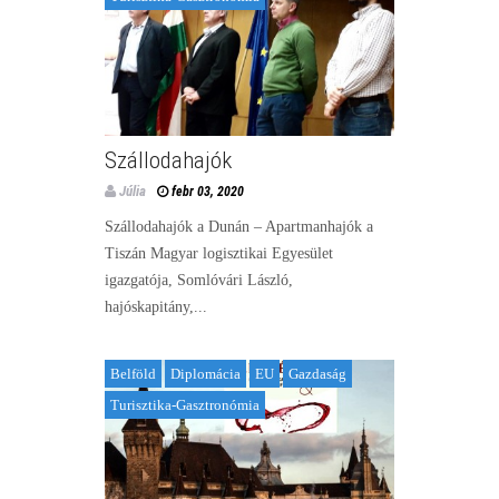
Szállodahajók
Júlia
febr 03, 2020
Szállodahajók a Dunán – Apartmanhajók a
Tiszán Magyar logisztikai Egyesület
igazgatója, Somlóvári László,
hajóskapitány,...
Belföld
Diplomácia
EU
Gazdaság
Turisztika-Gasztronómia