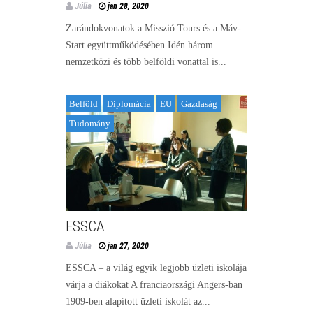
Júlia
jan 28, 2020
Zarándokvonatok a Misszió Tours és a Máv-
Start együttműködésében Idén három
nemzetközi és több belföldi vonattal is...
Belföld
Diplomácia
EU
Gazdaság
Tudomány
ESSCA
Júlia
jan 27, 2020
ESSCA – a világ egyik legjobb üzleti iskolája
várja a diákokat A franciaországi Angers-ban
1909-ben alapított üzleti iskolát az...