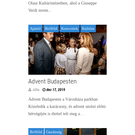
Olasz Kultúrintézetben, ahol a Giuseppe
Verdi terem...
Ajánló
Belföld
Koncertek
Kultúra
Advent Budapesten
Júlia
dec 17, 2019
Advent Budapesten a Városháza parkban
Közeledik a karácsony, és advent utolsó előtti
hétvégéjén is élettel telt meg a...
Belföld
Gazdaság