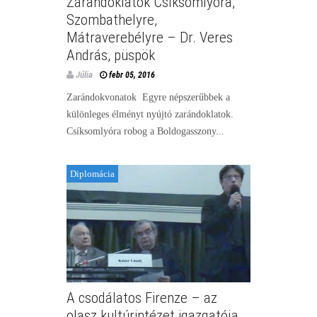
Zarándoklatok Csíksomlyóra,
Szombathelyre,
Mátraverebélyre – Dr. Veres
András, püspök
Júlia
febr 05, 2016
Zarándokvonatok Egyre népszerűbbek a
különleges élményt nyújtó zarándoklatok.
Csíksomlyóra robog a Boldogasszony...
Diplomácia
A csodálatos Firenze – az
olasz kultúrintézet igazgatója