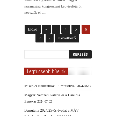
Amerikai Egyesült Államok magyar
származású kongresszusi képviselőjéről
nevezték el a...
Előző
«
‹
4
5
6
7
›
Következő
Legfrissebb híreink
Miskolci Nemzetközi Filmfesztivál
2024-08-12
Magyar Nemzeti Galéria és a Danubia
Zenekar
2024-07-02
Bemutatta 2024/25-ös évadát a MÁV