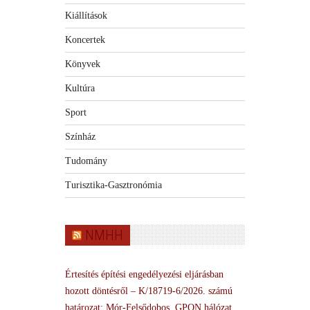
Kiállítások
Koncertek
Könyvek
Kultúra
Sport
Színház
Tudomány
Turisztika-Gasztronómia
NMHH
Értesítés építési engedélyezési eljárásban
hozott döntésről – K/18719-6/2026. számú
határozat: Mór-Felsődobos, GPON hálózat