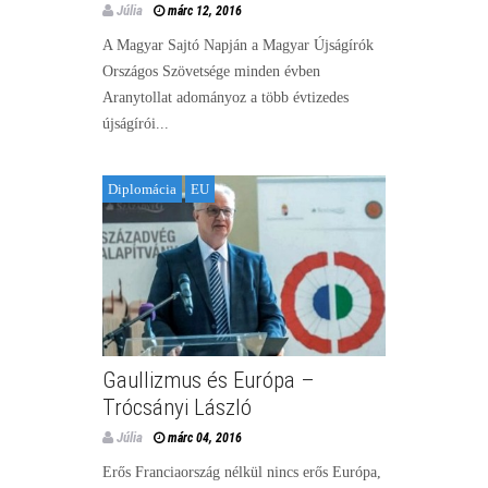
Júlia
márc 12, 2016
A Magyar Sajtó Napján a Magyar Újságírók
Országos Szövetsége minden évben
Aranytollat adományoz a több évtizedes
újságírói...
Diplomácia
EU
Gaullizmus és Európa –
Trócsányi László
Júlia
márc 04, 2016
Erős Franciaország nélkül nincs erős Európa,