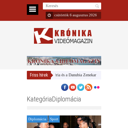
csütörtök 6 augusztus 2026
Friss hírek
Magyar Nemzeti Galéria és a Danubia Zenekar
Bemutatta 2024/25-ö
KategóriaDiplomácia
Diplomácia
Sport