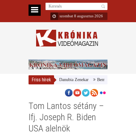
szombat 8 augusztus 2026
Friss hírek
Magyar Nemzeti Galéria és a Danubia Zenekar
Bemutatta 2024/25-ös évad
Tom Lantos sétány –
Ifj. Joseph R. Biden
USA alelnök