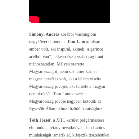
Simonyi András
korábbi washingtoni
nagykövet elmondta:
Tom Lantos
olyan
ember volt, aki inspirál, akinek “a gerince
acélból van”, lelkesedése a szabadság iránt
utánozhatatlan. Mélyen szerette
Magyarországot, nemcsak amerikai, de
magyar hazafi is volt, aki a lelkén viselte
Magyarország jövőjét, aki féltette a magyar
demokráciát. Tom Lantos szerint
Magyarország jövője nagyban kötődik az
Egyesült Államokhoz fűződő barátsághoz.
Tóth József
, a XIII. kerület polgármestere
elmondta a sétány névadásával Tom Lantos
munkásságát ismerik el, kifejezik tiszteletüket