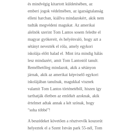
és mindvégig kitartott küldetésében, az
emberi jogok védelmében, az igazságtalanság
elleni harcban, kiállva mindazokért, akik nem
tudták megvédeni magukat. Az amerikai
alelnök szerint Tom Lantos sosem feledte el
magyar gyökereit, és helyénvaló, hogy azt a
sétányt nevezték el róla, amely egykori
iskolája előtt halad el. Mint írta mindig hálás
lesz mindazért, amit Tom Lantostól tanult.
Remélhetőleg mindazok, akik a sétányon
járnak, akik az amerikai képviselő egykori
iskolájában tanulnak, magukkal visznek
valamit Tom Lantos történetéből, hiszen így
tarthatják életben az emlékét azoknak, akik
értelmet adtak annak a két szónak, hogy
“soha többé”!
A beszédeket követően a résztvevők koszorút
helyeztek el a Szent István park 55-nél, Tom