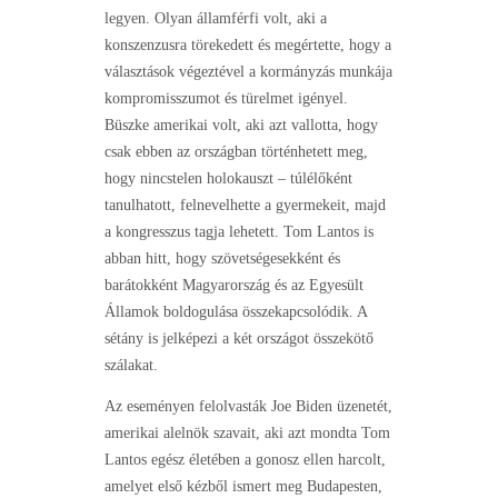
legyen. Olyan államférfi volt, aki a
konszenzusra törekedett és megértette, hogy a
választások végeztével a kormányzás munkája
kompromisszumot és türelmet igényel.
Büszke amerikai volt, aki azt vallotta, hogy
csak ebben az országban történhetett meg,
hogy nincstelen holokauszt – túlélőként
tanulhatott, felnevelhette a gyermekeit, majd
a kongresszus tagja lehetett. Tom Lantos is
abban hitt, hogy szövetségesekként és
barátokként Magyarország és az Egyesült
Államok boldogulása összekapcsolódik. A
sétány is jelképezi a két országot összekötő
szálakat.
Az eseményen felolvasták Joe Biden üzenetét,
amerikai alelnök szavait, aki azt mondta Tom
Lantos egész életében a gonosz ellen harcolt,
amelyet első kézből ismert meg Budapesten,