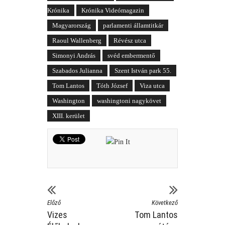
Krónika
Krónika Videómagazin
Magyarország
parlamenti államtitkár
Raoul Wallenberg
Révész utca
Simonyi András
svéd embermentő
Szabados Julianna
Szent István park 55.
Tom Lantos
Tóth József
Viza utca
Washington
washingtoni nagykövet
XIII. kerület
Előző
Következő
Vizes
Tom Lantos