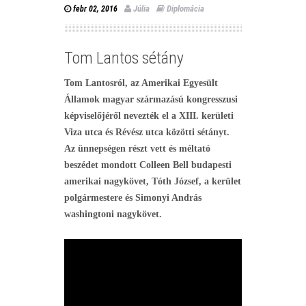
Júlia
Diplomácia
febr 02, 2016
Tom Lantos sétány
Tom Lantosról, az Amerikai Egyesült
Államok magyar származású kongresszusi
képviselőjéről nevezték el a XIII. kerületi
Viza utca és Révész utca közötti sétányt.
Az ünnepségen részt vett és méltató
beszédet mondott Colleen Bell budapesti
amerikai nagykövet, Tóth József, a kerület
polgármestere és Simonyi András
washingtoni nagykövet.