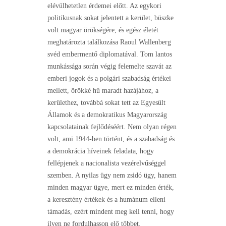
elévülhetetlen érdemei előtt. Az egykori
politikusnak sokat jelentett a kerület, büszke
volt magyar örökségére, és egész életét
meghatározta találkozása Raoul Wallenberg
svéd embermentő diplomatával. Tom lantos
munkássága során végig felemelte szavát az
emberi jogok és a polgári szabadság értékei
mellett, örökké hű maradt hazájához, a
kerülethez, továbbá sokat tett az Egyesült
Államok és a demokratikus Magyarország
kapcsolatainak fejlődéséért. Nem olyan régen
volt, ami 1944-ben történt, és a szabadság és
a demokrácia híveinek feladata, hogy
fellépjenek a nacionalista vezérelvűséggel
szemben. A nyilas ügy nem zsidó ügy, hanem
minden magyar ügye, mert ez minden érték,
a keresztény értékek és a humánum elleni
támadás, ezért mindent meg kell tenni, hogy
ilyen ne fordulhasson elő többet.