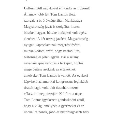
Colleen Bell
nagykövet elmondta az Egyesült
Államok jobb lett Tom Lantos élete,
szolgálata és öröksége által. Munkássága
Magyarország javát is szolgálta, hiszen
büszke magyar, büszke budapesti volt egész
életében. A két ország javáért, Magyarország
nyugati kapcsolatainak megerősítéséért
munkálkodott, azért, hogy itt stabilitás,
biztonság és jólét legyen. Bár a sétány
névadása apró változás a térképen, fontos
megerősítése azoknak az értékeknek,
amelyeket Tom Lantos is vallott. Az egykori
képviselő az amerikai kongresszus leginkább
tisztelt tagja volt, akit tizenháromszor
választott meg posztjára Kalifornia népe.
Tom Lantos igyekezett gondoskodni arról,
hogy a világ, amelyben a gyermekei és az
unokái felnőnek, jobb és biztonságosabb hely