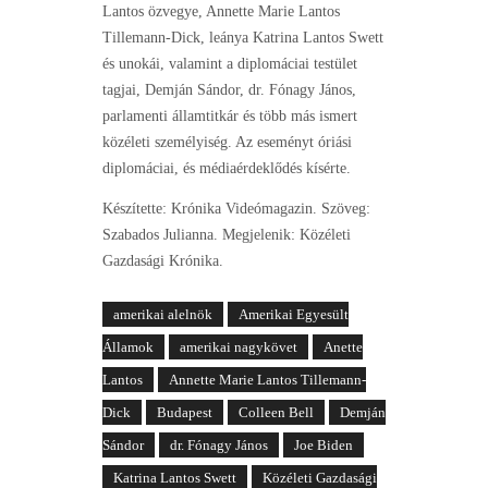
Lantos özvegye, Annette Marie Lantos
Tillemann-Dick, leánya Katrina Lantos Swett
és unokái, valamint a diplomáciai testület
tagjai, Demján Sándor, dr. Fónagy János,
parlamenti államtitkár és több más ismert
közéleti személyiség. Az eseményt óriási
diplomáciai, és médiaérdeklődés kísérte.
Készítette: Krónika Videómagazin. Szöveg:
Szabados Julianna. Megjelenik: Közéleti
Gazdasági Krónika.
amerikai alelnök
Amerikai Egyesült
Államok
amerikai nagykövet
Anette
Lantos
Annette Marie Lantos Tillemann-
Dick
Budapest
Colleen Bell
Demján
Sándor
dr. Fónagy János
Joe Biden
Katrina Lantos Swett
Közéleti Gazdasági