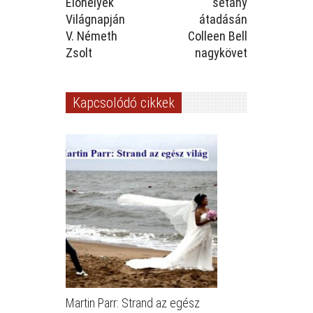
Élőhelyek
sétány
Világnapján
átadásán
V. Németh
Colleen Bell
Zsolt
nagykövet
Kapcsolódó cikkek
Martin Parr: Strand az egész