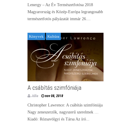
Lenergy – Az Év Természetfotósa 2018
Magyarország és Közép-Európa legrangosabb
természetfotós pályázatát immár 26....
Könyvek
Kultúra
A csábítás szimfóniája
Júlia
nov 08, 2018
Christopher Lawrence: A csábítás szimfóniája
Nagy zeneszerzők, nagyszerű szerelmek …
Kiadó: Rózsavölgyi és Társa Az író...