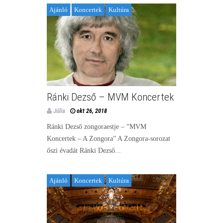
Ajánló
Koncertek
Kultúra
Ránki Dezső – MVM Koncertek
Júlia
okt 26, 2018
Ránki Dezső zongoraestje – “MVM
Koncertek – A Zongora” A Zongora-sorozat
őszi évadát Ránki Dezső...
Ajánló
Koncertek
Kultúra