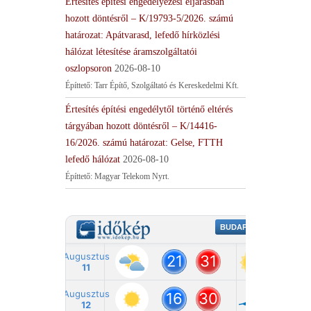
Értesítés építési engedélyezési eljárásban
hozott döntésről – K/19793-5/2026. számú
határozat: Apátvarasd, lefedő hírközlési
hálózat létesítése áramszolgáltatói
oszlopsoron
2026-08-10
Építtető: Tarr Építő, Szolgáltató és Kereskedelmi Kft.
Értesítés építési engedélytől történő eltérés
tárgyában hozott döntésről – K/14416-
16/2026. számú határozat: Gelse, FTTH
lefedő hálózat
2026-08-10
Építtető: Magyar Telekom Nyrt.