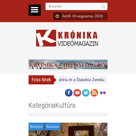
hétfő 10 augusztus 2026
Friss hírek
Magyar Nemzeti Galéria és a Danubia Zenekar
Bemutatta 2024/2
KategóriaKultúra
Belföld
Kultúra