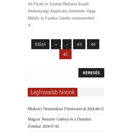
Al-Farabi és Szultán Bejbarsz Kazah
Jótékonysági Alapítvány kitüntette Varga
Mihály és Fazekas Sándor minisztereket …
A...
Előző
«
‹
43
44
45
Legfrissebb híreink
Miskolci Nemzetközi Filmfesztivál
2024-08-12
Magyar Nemzeti Galéria és a Danubia
Zenekar
2024-07-02