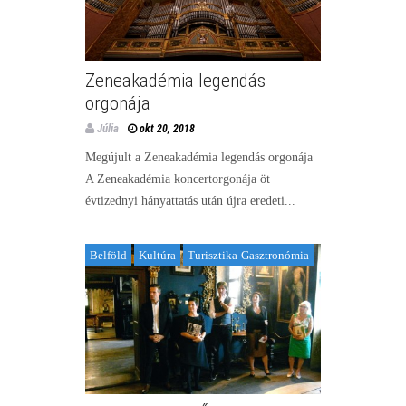
Zeneakadémia legendás
orgonája
Júlia
okt 20, 2018
Megújult a Zeneakadémia legendás orgonája
A Zeneakadémia koncertorgonája öt
évtizednyi hányattatás után újra eredeti...
Belföld
Kultúra
Turisztika-Gasztronómia