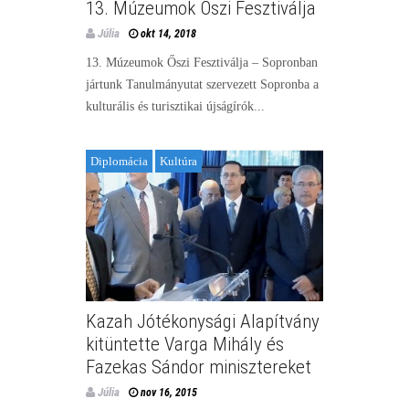
13. Múzeumok Őszi Fesztiválja
Júlia
okt 14, 2018
13. Múzeumok Őszi Fesztiválja – Sopronban
jártunk Tanulmányutat szervezett Sopronba a
kulturális és turisztikai újságírók...
Diplomácia
Kultúra
Kazah Jótékonysági Alapítvány
kitüntette Varga Mihály és
Fazekas Sándor minisztereket
Júlia
nov 16, 2015