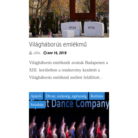
Világháborús emlékmű
Júlia
nov 16, 2018
Világháborús emlékműt avattak Budapesten a
XIII. kerületben a rendezvény kezdetét a
Világháborús emlékmű mellett felállított...
Ajánló
Divat, szépség, egészség
Kultúra
Színház