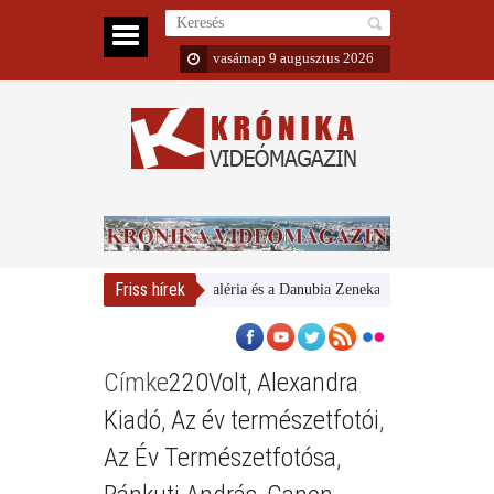
vasárnap 9 augusztus 2026
Friss hírek
Magyar Nemzeti Galéria és a Danubia Zenekar
Bemutatta 2024
Címke
220Volt
,
Alexandra
Kiadó
,
Az év természetfotói
,
Az Év Természetfotósa
,