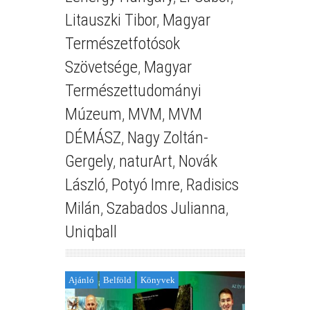
Litauszki Tibor
,
Magyar
Természetfotósok
Szövetsége
,
Magyar
Természettudományi
Múzeum
,
MVM
,
MVM
DÉMÁSZ
,
Nagy Zoltán-
Gergely
,
naturArt
,
Novák
László
,
Potyó Imre
,
Radisics
Milán
,
Szabados Julianna
,
Uniqball
Ajánló
Belföld
Könyvek