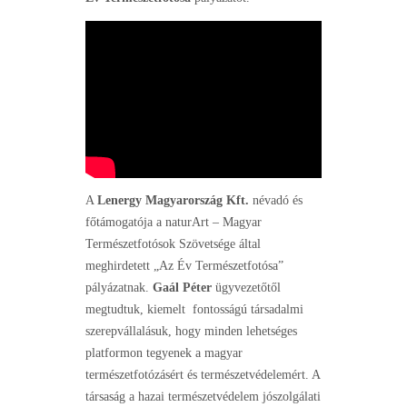
A
Lenergy Magyarország Kft.
névadó és
főtámogatója a naturArt – Magyar
Természetfotósok Szövetsége által
meghirdetett „Az Év Természetfotósa”
pályázatnak.
Gaál Péter
ügyvezetőtől
megtudtuk, kiemelt fontosságú társadalmi
szerepvállalásuk, hogy minden lehetséges
platformon tegyenek a magyar
természetfotózásért és természetvédelemért. A
társaság a hazai természetvédelem jószolgálati