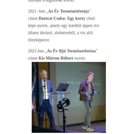
szerepel a legjobbak között.
2021 -ben „
Az Év Természetfotója
”
címet
Daróczi Csaba: Egy korty
című
képe
nyerte, amely egy itatóból éppen ivó
állatot ábrázol, alulnézetből, a víz alól
fényképezve.
2021-ben „
Az Év Ifjú Természetfotósa
”
címet
Kis Márton Róbert
nyerte.