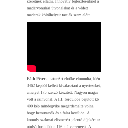
szeretnék ellátni. Innovatív fejlesztéseiknél a
madárvonulási útvonalakat és a védett
madarak költőhelyeit tartják szem előtt.
Fáth Péter
a naturArt elnöke elmondta, idén
3462 képből kellett kiválasztani a nyerteseket,
amelyet 173 szerző készített. Nagyon magas
volt a színvonal. A III. fordulóba bejutott kb
400 kép mindegyike megérdemelte volna,
hogy bemutassák és a falra kerüljön. A
komoly szakmai elismerést jelentő díjakért az
utolsó fordulóban 116 mű versengett. A