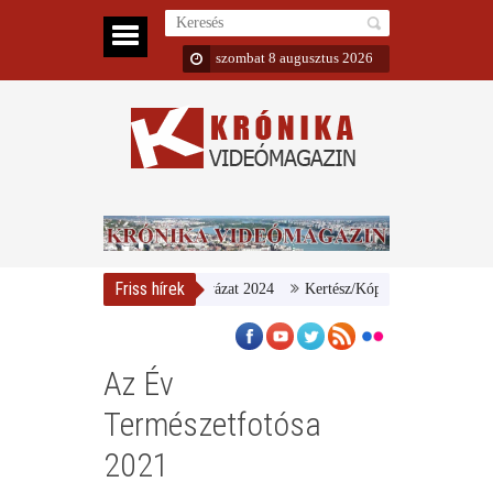
szombat 8 augusztus 2026
Friss hírek
erarcú Egészségért díj pályázat 2024
Kertész/Kópiák
Továbbképzést i
Az Év
Természetfotósa
2021