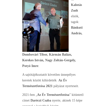
Kalotás
Zsolt
elnök,
tagok:
Bánkuti
András,
Dombovári Tibor, Kármán Balázs,
Kerekes István, Nagy Zoltán-Gergely,
Potyó Imre
.
A sajtótájékoztatót követően ünnepélyes
keretek között kihírdették
Az Év
Természetfotósa 2021
pályázat nyerteseit.
2021-ben „
Az Év Természetfotósa
” kitüntető
címet
Daróczi Csaba
nyerte, akinek 15 képe