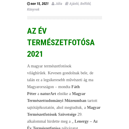
Júlia
Ajánló
,
Belföld
,
nov 15, 2021
Könyvek
AZ ÉV
TERMÉSZETFOTÓSA
2021
A magyar természetfotósok
világhírűek. Kevesen gondolnak bele, de
talán ez a legsikeresebb művészeti ág ma
Magyarországon – mondta
Fáth
Péter
a
naturArt
elnöke a
Magyar
Természettudományi Múzeumban
tartott
sajtótájékoztatón, ahol megtudtuk, a
Magyar
Természetfotósok Szövetsége
29.
alkalommal hirdette meg a „
Lenergy – Az
Év Természetfotósa
pályázatot.