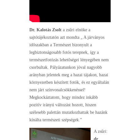
Dr. Kalotás Zsolt
a zsűri elnöke a
sajtótájékoztatón azt mondta „ A járványos
időszakban a Természet bizonyult a
legbiztonságosabb fotós terepnek, így a
természetfotózás lehetőségei lényegében nem
csorbultak. Pályázatunkon jóval nagyobb
arányban jelentek meg a hazai tájakon, hazai
környezetben készített fotók, és ez egyáltalán
nem járt színvonalcsökkenéssel!
Megkockáztatom, hogy mindez inkább
pozitív irányú változást hozott, hiszen
szélesebb palettán mutatkozhattak be hazánk
kínálta természeti szépségek.”
A zsűri:
dr