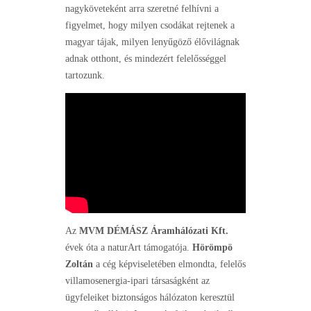
nagyköveteként arra szeretné felhívni a
figyelmet, hogy milyen csodákat rejtenek a
magyar tájak, milyen lenyűgöző élővilágnak
adnak otthont, és mindezért felelősséggel
tartozunk.
Az
MVM DÉMÁSZ Áramhálózati Kft.
évek óta a naturArt támogatója.
Hörömpö
Zoltán
a cég képviseletében elmondta, felelős
villamosenergia-ipari társaságként az
ügyfeleiket biztonságos hálózaton keresztül