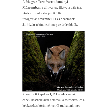
A
Magyar Természettudományi
Múzeumban
a díjnyertes, illetve a pályázat
utolsó fordulójába jutott 116
fotográfiát
november 11 és december
31
között tekinthetik meg az érdeklődők
.
A kiállított képeken
QR kódok
vannak,
ennek használatával nemcsak a fotósokról és a
képkészítés körülményeiről tudhatunk meg