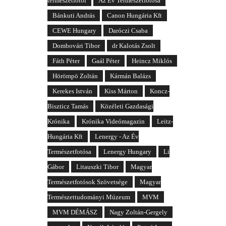
természetfotói
Az Év Természetfotósa
Bánkuti András
Canon Hungária Kft
CEWE Hungary
Daróczi Csaba
Dombovári Tibor
dr Kalotás Zsolt
Fáth Péter
Gaál Péter
Heincz Miklós
Hörömpö Zoltán
Kármán Balázs
Kerekes István
Kiss Márton
Koncz-
Biszticz Tamás
Közéleti Gazdasági
Krónika
Krónika Videómagazin
Leitz-
Hungária Kft
Lenergy - Az Év
Természetfotósa
Lenergy Hungary
Li
Gábor
Litauszki Tibor
Magyar
Természetfotósok Szövetsége
Magyar
Természettudományi Múzeum
MVM
MVM DÉMÁSZ
Nagy Zoltán-Gergely