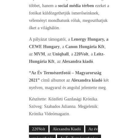
többet, hanem a
social média térben
ezeket a
fotókat küldözgethetjük ismerőseinknek,
véleményt mondhatunk róluk, megoszthatjuk
őket a világhálón.
A pályázat támogatói, a
Lenergy Hungary, a
CEWE Hungary
, a
Canon Hungária Kft
,
az
MVM
, az
Uniqball
, a
220Volt
, a
Leitz-
Hungária Kft
, az
Alexandra kiadó
.
“Az Év Természetfotói – Magyarország
2021”
című albumot az
Alexandra kiadó
két
nyelven, magyarul és angolul jelentette meg.
Készítette: Közéleti Gazdasági Krónika.
Szöveg: Szabados Julianna. Megjelenik:
Krónika Videómagazin.
220Volt
Alexandra Kiadó
Az év