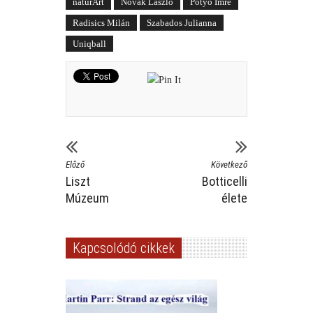
naturArt
Novák László
Potyó Imre
Radisics Milán
Szabados Julianna
Uniqball
Előző
Következő
Liszt
Botticelli
Múzeum
élete
Kapcsolódó cikkek