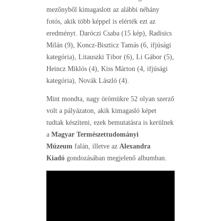
mezőnyből kimagaslott az alábbi néhány
fotós, akik több képpel is elérték ezt az
eredményt. Daróczi Csaba (15 kép), Radisics
Milán (9), Koncz-Biszticz Tamás (6, ifjúsági
kategória), Litauszki Tibor (6), Li Gábor (5),
Heincz Miklós (4), Kiss Márton (4, ifjúsági
kategória), Novák László (4).
Mint mondta, nagy örömükre 52 olyan szerző
volt a pályázaton, akik kimagasló képet
tudtak készíteni, ezek bemutatásra is kerülnek
a
Magyar Természettudományi
Múzeum
falán, illetve az
Alexandra
Kiadó
gondozásában megjelenő albumban.