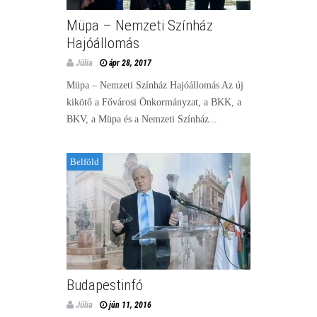
Müpa – Nemzeti Színház
Hajóállomás
Júlia
ápr 28, 2017
Müpa – Nemzeti Színház Hajóállomás Az új
kikötő a Fővárosi Önkormányzat, a BKK, a
BKV, a Müpa és a Nemzeti Színház...
Belföld
Budapestinfó
Júlia
jún 11, 2016