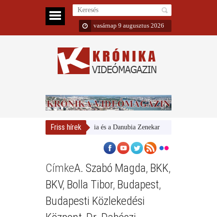
vasárnap 9 augusztus 2026
Friss hírek
Magyar Nemzeti Galéria és a Danubia Zenekar
Bemutatta 2024/2
Címke
A. Szabó Magda
,
BKK
,
BKV
,
Bolla Tibor
,
Budapest
,
Budapesti Közlekedési