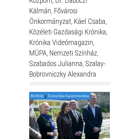
Központ
,
Dr. Dabóczi
Kálmán
,
Fővárosi
Önkormányzat
,
Káel Csaba
,
Közéleti Gazdasági Krónika
,
Krónika Videómagazin
,
MÜPA
,
Nemzeti Színház
,
Szabados Julianna
,
Szalay-
Bobrovniczky Alexandra
Belföld
Turisztika-Gasztronómia