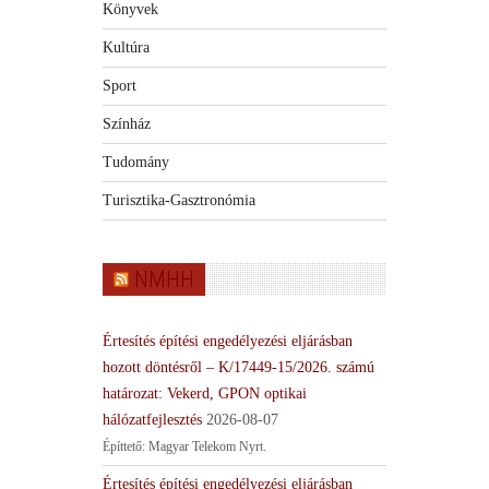
Könyvek
Kultúra
Sport
Színház
Tudomány
Turisztika-Gasztronómia
NMHH
Értesítés építési engedélyezési eljárásban
hozott döntésről – K/17449-15/2026. számú
határozat: Vekerd, GPON optikai
hálózatfejlesztés
2026-08-07
Építtető: Magyar Telekom Nyrt.
Értesítés építési engedélyezési eljárásban