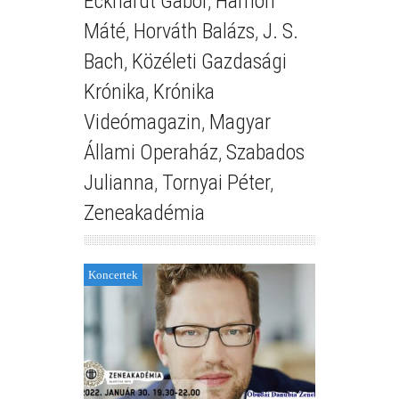
Eckhardt Gábor
,
Hámori
Máté
,
Horváth Balázs
,
J. S.
Bach
,
Közéleti Gazdasági
Krónika
,
Krónika
Videómagazin
,
Magyar
Állami Operaház
,
Szabados
Julianna
,
Tornyai Péter
,
Zeneakadémia
Koncertek