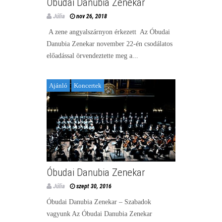
Óbudai Danubia Zenekar
Júlia
nov 26, 2018
A zene angyalszárnyon érkezett Az Óbudai
Danubia Zenekar november 22-én csodálatos
előadással örvendeztette meg a...
Ajánló
Koncertek
Óbudai Danubia Zenekar
Júlia
szept 30, 2016
Óbudai Danubia Zenekar – Szabadok
vagyunk Az Óbudai Danubia Zenekar