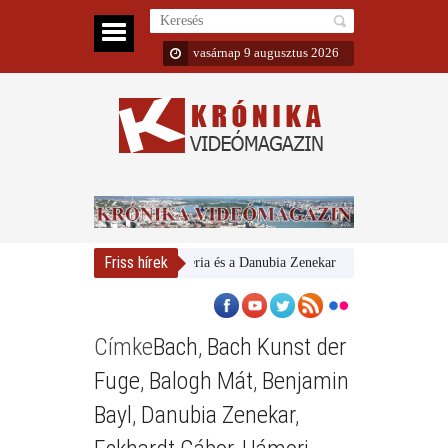
vasárnap 9 augusztus 2026
Friss hírek
Magyar Nemzeti Galéria és a Danubia Zenekar
Bemutatta 2024/25
Címke
Bach
,
Bach Kunst der
Fuge
,
Balogh Mát
,
Benjamin
Bayl
,
Danubia Zenekar
,