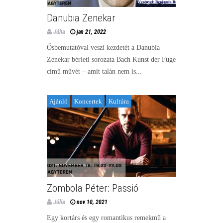
Danubia Zenekar
Júlia
jan 21, 2022
Ősbemutatóval veszi kezdetét a Danubia
Zenekar bérleti sorozata Bach Kunst der Fuge
című művét – amit talán nem is...
Ajánló
Koncertek
Kultúra
Zombola Péter: Passió
Júlia
nov 10, 2021
Egy kortárs és egy romantikus remekmű a