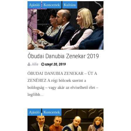
Ajánló
Koncertek
Kultúra
Óbudai Danubia Zenekar 2019
Júlia
szept 20, 2019
ÓBUDAI DANUBIA ZENEKAR – ÚT A
ZENÉHEZ A régi bölcsek szerint a
boldogság – vagy akár az elviselhető élet –
legfőbb...
Ajánló
Koncertek