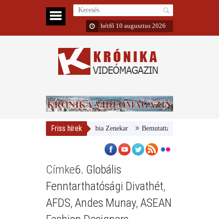
hétfő 10 augusztus 2026
Friss hírek
yar Nemzeti Galéria és a Danubia Zenekar
Bemutatta 2024/25-ös évadát 
Címke
6. Globális
Fenntarthatósági Divathét
,
AFDS
,
Andes Munay
,
ASEAN