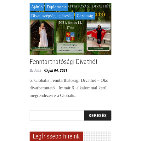
Ajánló
Diplomácia
Divat, szépség, egészség
Gazdaság
Fenntarthatósági Divathét
Júlia
jún 04, 2021
6. Globális Fenntarthatósági Divathét – Öko
divatbemutató Immár 6. alkalommal kerül
megrendezésre a Globális...
Legfrissebb híreink