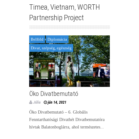
Timea
,
Vietnam
,
WORTH
Partnership Project
Belföld
Diplomácia
Divat, szépség, egészség
Öko Divatbemutató
Júlia
jún 14, 2021
Öko Divatbemutató – 6. Globális
Fenntarthatósági Divathét Divatbemutatóra
hívtak Balatonboglárra, ahol természetes...