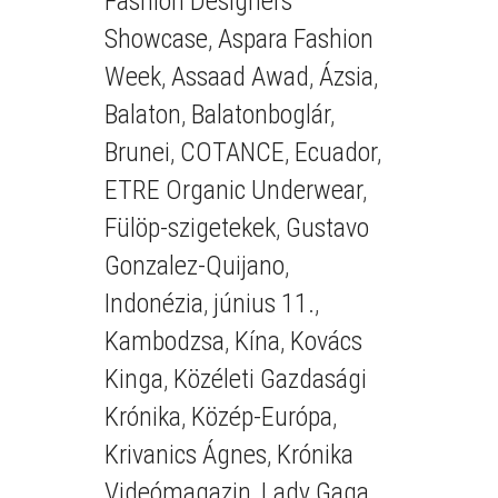
Fashion Designers
Showcase
,
Aspara Fashion
Week
,
Assaad Awad
,
Ázsia
,
Balaton
,
Balatonboglár
,
Brunei
,
COTANCE
,
Ecuador
,
ETRE Organic Underwear
,
Fülöp-szigetekek
,
Gustavo
Gonzalez-Quijano
,
Indonézia
,
június 11.
,
Kambodzsa
,
Kína
,
Kovács
Kinga
,
Közéleti Gazdasági
Krónika
,
Közép-Európa
,
Krivanics Ágnes
,
Krónika
Videómagazin
,
Lady Gaga
,