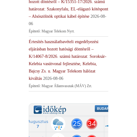
hozott döntésről – K/15351-17/2026. számú
határozat: Szakonyfalu, EL-elágazó kötéspont
– Alsószölnök optikai kábel építése
2026-08-
06
Építtető: Magyar Telekom Nyrt.
Értesítés használatbavételi engedélyezési
eljárásban hozott hatósági döntésről –
K/14067-8/2026. számú határozat: Soroksár-
Kelebia vasútvonal fejlesztése, Kelebia,
Bajcsy Zs. u. Magyar Telekom hálózat
kiváltás
2026-08-06
Építtető: Magyar Államvasutak (MÁV) Zrt.