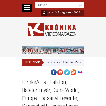
péntek 7 augusztus 2026
Friss hírek
Magyar Nemzeti Galéria és a Danubia Zenekar
Bemutatta 2
Címke
A Dal
,
Balaton
,
Balatoni nyár
,
Duna World
,
Európa
,
Harsányi Levente
,