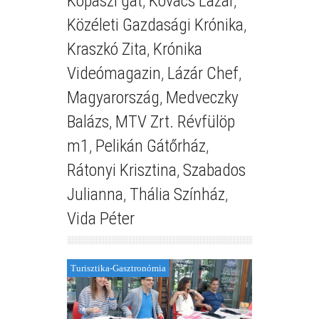
Kopaszi gát
,
Kovács Lázár
,
Közéleti Gazdasági Krónika
,
Kraszkó Zita
,
Krónika
Videómagazin
,
Lázár Chef
,
Magyarország
,
Medveczky
Balázs
,
MTV Zrt. Révfülöp
m1
,
Pelikán Gátőrház
,
Rátonyi Krisztina
,
Szabados
Julianna
,
Thália Színház
,
Vida Péter
Turisztika-Gasztronómia