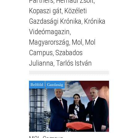
Partners
,
Hernádi Zsolt
,
Kopaszi gát
,
Közéleti
Gazdasági Krónika
,
Krónika
Videómagazin
,
Magyarország
,
Mol
,
Mol
Campus
,
Szabados
Julianna
,
Tarlós István
Belföld
Gazdaság