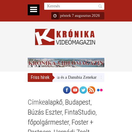
péntek 7 augusztus 2026
Friss hírek
Magyar Nemzeti Galéria és a Danubia Zenekar
Bemutatta 2024/25
Címke
alapkő
,
Budapest
,
Búzás Eszter
,
FintaStudio
,
főpolgármester
,
Foster +