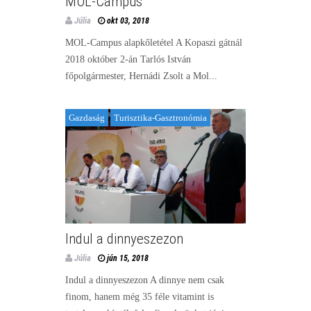
MOL-Campus
Júlia
okt 03, 2018
MOL-Campus alapkőletétel A Kopaszi gátnál
2018 október 2-án Tarlós István
főpolgármester, Hernádi Zsolt a Mol...
Gazdaság
Turisztika-Gasztronómia
Indul a dinnyeszezon
Júlia
jún 15, 2018
Indul a dinnyeszezon A dinnye nem csak
finom, hanem még 35 féle vitamint is