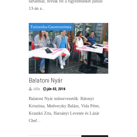
tartalmaz, hívták fel a figyelmünket június
13-án a...
Turisztika-Gasztronómia
Balatoni Nyár
Júlia
jún 03, 2016
Balatoni Nyár műsorvezetők: Rátonyi
Krisztina, Medveczky Balázs, Vida Péter,
Kraszkó Zita, Harsányi Levente és Lázár
Chef...