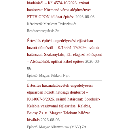
kiadásáról – K/14574-10/2026. számú
határozat: Körmend város alépítményes
FTTH GPON hálózat építése
2026-08-06
Kérelmező: Metalcom Távközlési és
Rendszerintegrációs Zrt.
Értesítés építési engedélyezési eljárásban
hozott döntésről – K/15351-17/2026. számú
határozat: Szakonyfalu, EL-elágazó kötéspont
– Alsószölnök optikai kábel építése
2026-08-
06
Építtető: Magyar Telekom Nyrt.
Értesítés használatbavételi engedélyezési
eljárásban hozott hatósági döntésről –
K/14067-8/2026. számú határozat: Soroksár-
Kelebia vasútvonal fejlesztése, Kelebia,
Bajcsy Zs. u. Magyar Telekom hálózat
kiváltás
2026-08-06
Építtető: Magyar Államvasutak (MÁV) Zrt.