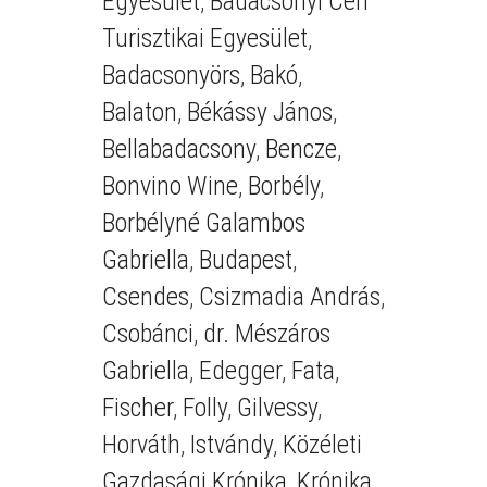
Egyesület
,
Badacsonyi Céh
Turisztikai Egyesület
,
Badacsonyörs
,
Bakó
,
Balaton
,
Békássy János
,
Bellabadacsony
,
Bencze
,
Bonvino Wine
,
Borbély
,
Borbélyné Galambos
Gabriella
,
Budapest
,
Csendes
,
Csizmadia András
,
Csobánci
,
dr. Mészáros
Gabriella
,
Edegger
,
Fata
,
Fischer
,
Folly
,
Gilvessy
,
Horváth
,
Istvándy
,
Közéleti
Gazdasági Krónika
,
Krónika