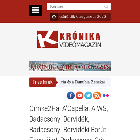
csütörtök 6 augusztus 2026
Friss hírek
Magyar Nemzeti Galéria és a Danubia Zenekar
Bemutatta 2024/
Címke
2Ha
,
A’Capella
,
AIWS
,
Badacsonyi Borvidék
,
Badacsonyi Borvidéki Borút