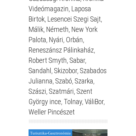
Videómagazin
,
Laposa
Birtok
,
Lesencei Szegi Sajt
,
Málik
,
Németh
,
New York
Palota
,
Nyári
,
Orbán
,
Reneszánsz Pálinkaház
,
Robert Smyth
,
Sabar
,
Sandahl
,
Skizobor
,
Szabados
Julianna
,
Szabó
,
Szarka
,
Szászi
,
Szatmári
,
Szent
György ince
,
Tolnay
,
VáliBor
,
Weller Pincészet
Turisztika-Gasztronómia