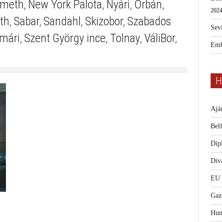
meth
,
New York Palota
,
Nyári
,
Orbán
,
2024
th
,
Sabar
,
Sandahl
,
Skizobor
,
Szabados
Sevi
mári
,
Szent György ince
,
Tolnay
,
VáliBor
,
Emb
H
Ajá
Bel
Dip
Diva
EU
Gaz
Hum