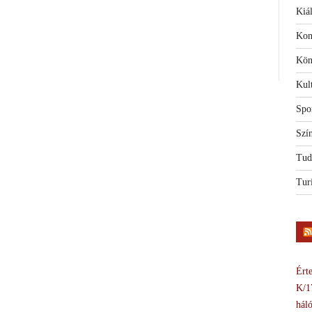
Kiál
Kon
Kön
Kul
Spo
Szí
Tud
Tur
Érte
K/1
háló