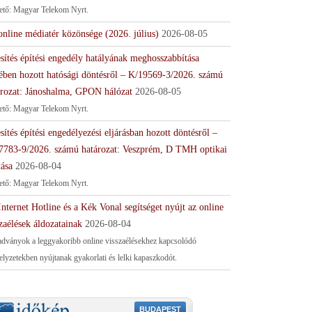
tető: Magyar Telekom Nyrt.
online médiatér közönsége (2026. július)
2026-08-05
sítés építési engedély hatályának meghosszabbítása
ében hozott hatósági döntésről – K/19569-3/2026. számú
ározat: Jánoshalma, GPON hálózat
2026-08-05
tető: Magyar Telekom Nyrt.
sítés építési engedélyezési eljárásban hozott döntésről –
7783-9/2026. számú határozat: Veszprém, D TMH optikai
tása
2026-08-04
tető: Magyar Telekom Nyrt.
nternet Hotline és a Kék Vonal segítséget nyújt az online
zaélések áldozatainak
2026-08-04
adványok a leggyakoribb online visszaélésekhez kapcsolódó
helyzetekben nyújtanak gyakorlati és lelki kapaszkodót.