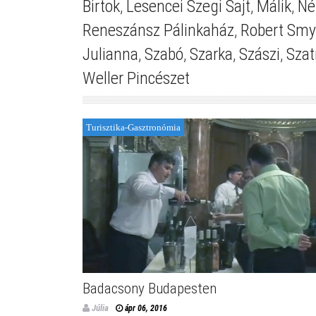
Birtok
,
Lesencei Szegi Sajt
,
Málik
,
Né
Reneszánsz Pálinkaház
,
Robert Smy
Julianna
,
Szabó
,
Szarka
,
Szászi
,
Szat
Weller Pincészet
Turisztika-Gasztronómia
Badacsony Budapesten
Júlia
ápr 06, 2016