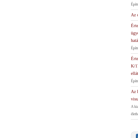
Épít
Az 
Érte
ügy
hat
Épít
Érte
K/1
ellá
Épít
Az I
viss
A ki
élet