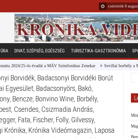
csütörtök 6 augu
TÚRA
DIVAT, SZÉPSÉG, EGÉSZSÉG
TURISZTIKA-GASZTRONÓMIA
SP
a 2024/25-ös évadát a MÁV Szimfonikus Zenekar
Sevillai borbély a Margi
nyi Borvidék
,
Badacsonyi Borvidéki Borút
ai Egyesület
,
Badacsonyörs
,
Bakó
,
L
sony
,
Bencze
,
Bonvino Wine
,
Borbély
,
pest
,
Csendes
,
Csizmadia András
,
Mis
egger
,
Fata
,
Fischer
,
Folly
,
Gilvessy
,
Mag
i Krónika
,
Krónika Videómagazin
,
Laposa
Bem