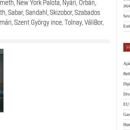
meth
,
New York Palota
,
Nyári
,
Orbán
,
2024
th
,
Sabar
,
Sandahl
,
Skizobor
,
Szabados
Sevi
mári
,
Szent György ince
,
Tolnay
,
VáliBor
,
Emb
H
Ajá
Bel
Dip
Diva
EU
Gaz
Hum