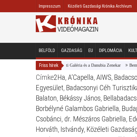
Impresszum
Közéleti Gazdasági Krónika Archívum
BELFÖLD
GAZDASÁG
EU
DIPLOMÁCIA
KUL
Friss hírek
Magyar Nemzeti Galéria és a Danubia Zenekar
Bemutatt
Címke
2Ha
,
A’Capella
,
AIWS
,
Badacso
Egyesület
,
Badacsonyi Céh Turisztik
Balaton
,
Békássy János
,
Bellabadac
Borbélyné Galambos Gabriella
,
Buda
Csobánci
,
dr. Mészáros Gabriella
,
Ed
Horváth
,
Istvándy
,
Közéleti Gazdaság