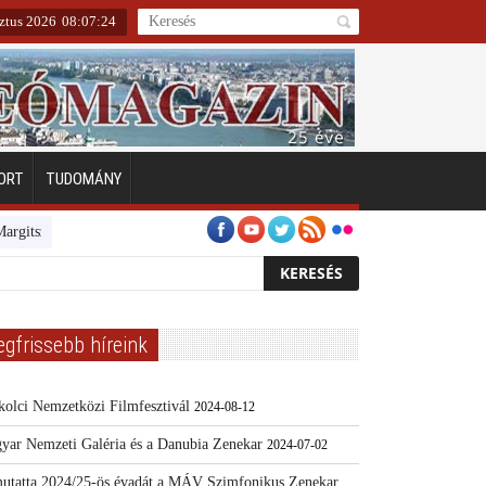
sztus 2026
08
:
07
:
25
ORT
TUDOMÁNY
tszigeten
Emberarcú Egészségért díj pályázat 2024
Kertész/Kópiák
egfrissebb híreink
kolci Nemzetközi Filmfesztivál
2024-08-12
yar Nemzeti Galéria és a Danubia Zenekar
2024-07-02
utatta 2024/25-ös évadát a MÁV Szimfonikus Zenekar