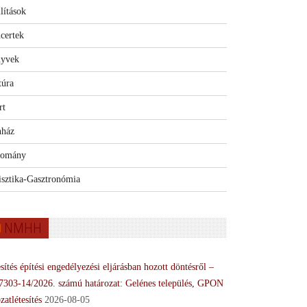
lítások
certek
yvek
túra
rt
nház
omány
isztika-Gasztronómia
NMHH
sítés építési engedélyezési eljárásban hozott döntésről –
7303-14/2026. számú határozat: Gelénes település, GPON
zatlétesítés
2026-08-05