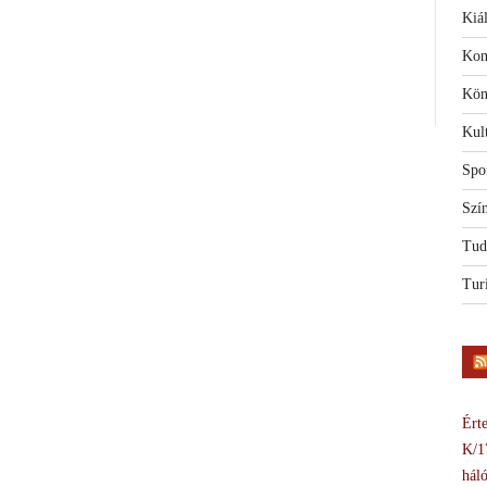
Kiál
Kon
Kön
Kul
Spo
Szí
Tud
Tur
Érte
K/1
háló