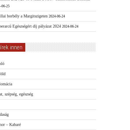
-06-25
llai borbély a Margitszigeten
2024-06-24
erarcú Egészségért díj pályázat 2024
2024-06-24
írek innen
nló
föld
lomácia
t, szépség, egészség
daság
or – Kabaré