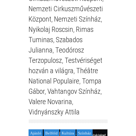
Nemzeti Cirkuszművészeti
Központ
,
Nemzeti Színház
,
Nyikolaj Roscsin
,
Rimas
Tuminas
,
Szabados
Julianna
,
Teodórosz
Terzopulosz
,
Testvériséget
hozván a világra
,
Théâtre
National Populaire
,
Tompa
Gábor
,
Vahtangov Színház
,
Valere Novarina
,
Vidnyánszky Attila
Ajánló
Belföld
Kultúra
Színház