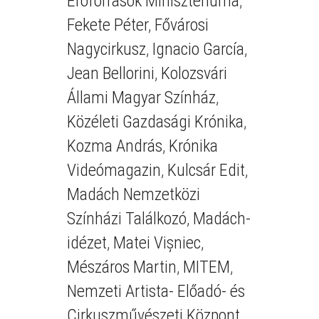
Erőforrások Minisztériuma
,
Fekete Péter
,
Fővárosi
Nagycirkusz
,
Ignacio García
,
Jean Bellorini
,
Kolozsvári
Állami Magyar Színház
,
Közéleti Gazdasági Krónika
,
Kozma András
,
Krónika
Videómagazin
,
Kulcsár Edit
,
Madách Nemzetközi
Színházi Találkozó
,
Madách-
idézet
,
Matei Vișniec
,
Mészáros Martin
,
MITEM
,
Nemzeti Artista- Előadó- és
Cirkuszművészeti Központ
,