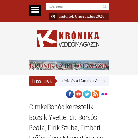
csütörtök 6 augusztus 2026
Friss hírek
Magyar Nemzeti Galéria és a Danubia Zenekar
Bemutatta 202
Címke
Bohóc kerestetik
,
Bozsik Yvette
,
dr. Borsós
Beáta
,
Eirik Stubø
,
Emberi