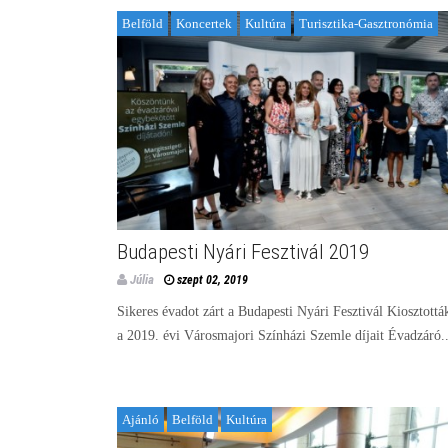
Belföld
Koncertek
Kultúra
Turisztika-Gasztronómia
Budapesti Nyári Fesztivál 2019
Júlia
szept 02, 2019
Sikeres évadot zárt a Budapesti Nyári Fesztivál Kiosztottá
a 2019. évi Városmajori Színházi Szemle díjait Évadzáró..
Ajánló
Belföld
Kultúra