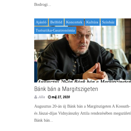
Bodrogi...
Ajánló
Belföld
Koncertek
Kultúra
Színház
Turisztika-Gasztronómia
Bánk bán a Margitszigeten
Júlia
máj 27, 2020
Augusztus 20-án új Bánk bán a Margitszigeten A Kossuth-
és Jászai-díjas Vidnyánszky Attila rendezésében megszület
Bánk bán...