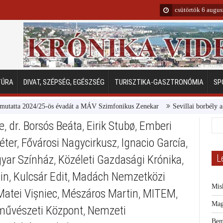
csütörtök 6 augu
TÚRA
DIVAT, SZÉPSÉG, EGÉSZSÉG
TURISZTIKA-GASZTRONÓMIA
SP
2024/25-ös évadát a MÁV Szimfonikus Zenekar
Sevillai borbély a Margits
e
,
dr. Borsós Beáta
,
Eirik Stubø
,
Emberi
éter
,
Fővárosi Nagycirkusz
,
Ignacio García
,
L
gyar Színház
,
Közéleti Gazdasági Krónika
,
in
,
Kulcsár Edit
,
Madách Nemzetközi
Mis
Matei Vișniec
,
Mészáros Martin
,
MITEM
,
Mag
zművészeti Központ
,
Nemzeti
Bem