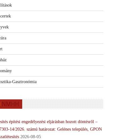
lítások
certek
yvek
túra
rt
nház
omány
isztika-Gasztronómia
NMHH
sítés építési engedélyezési eljárásban hozott döntésről –
7303-14/2026. számú határozat: Gelénes település, GPON
zatlétesítés
2026-08-05