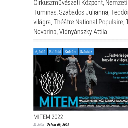
Cirkuszművészeti Központ
,
Nemzeti
Tuminas
,
Szabados Julianna
,
Teodór
világra
,
Théâtre National Populaire
,
Novarina
,
Vidnyánszky Attila
Ajánló
Belföld
Kultúra
Színház
MITEM 2022
Júlia
febr 08, 2022