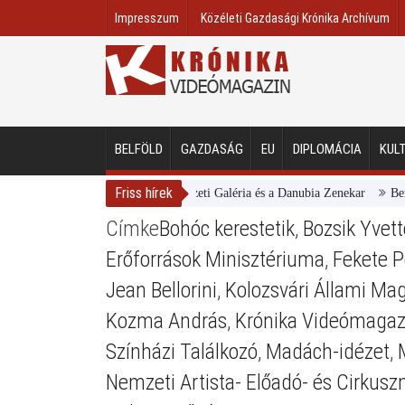
Impresszum
Közéleti Gazdasági Krónika Archívum
BELFÖLD
GAZDASÁG
EU
DIPLOMÁCIA
KUL
Friss hírek
Magyar Nemzeti Galéria és a Danubia Zenekar
Bemutatta 
Címke
Bohóc kerestetik
,
Bozsik Yvett
Erőforrások Minisztériuma
,
Fekete P
Jean Bellorini
,
Kolozsvári Állami Ma
Kozma András
,
Krónika Videómagaz
Színházi Találkozó
,
Madách-idézet
,
Nemzeti Artista- Előadó- és Cirkus