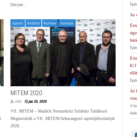
Épít
Déryné...
Az 
Ajánló
Belföld
Kultúra
Színház
Érte
ügy
hat
Épít
Érte
K/1
ellá
Épít
Az I
MITEM 2020
viss
Júlia
jan 20, 2020
A ki
VII. MITEM – Madách Nemzetközi Színházi Találkozó
élet
ő
Megtartották a VII. MITEM beharangozó sajtótájékoztatóját
2020....