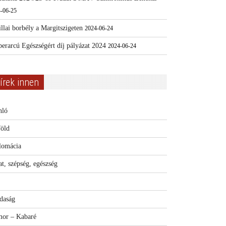
-06-25
llai borbély a Margitszigeten
2024-06-24
erarcú Egészségért díj pályázat 2024
2024-06-24
írek innen
nló
föld
lomácia
t, szépség, egészség
daság
or – Kabaré