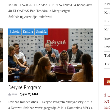
Kiál
MARGITSZIGETI SZABADTÉRI SZÍNPAD 4 hónap alatt
40 ELŐADÁS Bán Teodóra, a Margitszigeti
Kon
Színház ügyvezetője, művészeti...
Kön
Kul
Belföld
Kultúra
Színház
Spo
Szí
Tud
Tur
Déryné Program
Júlia
jún 23, 2020
Érte
K/1
n
Színház mindenkinek – Déryné Program Vidnyánszky Attila
háló
a Nemzeti Színház vezérigazgatója és Kis Domonkos Márk a