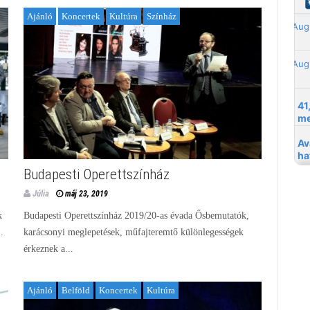
Ajánló
Koncertek
Kultúra
Színház
Budapesti Operettszínház
Júlia
máj 23, 2019
k
Budapesti Operettszínház 2019/20-as évada Ősbemutatók,
.
karácsonyi meglepetések, műfajteremtő különlegességek
érkeznek a...
Ajánló
Belföld
Koncertek
Kultúra