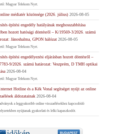
tető: Magyar Telekom Nyrt.
online médiatér közönsége (2026. július)
2026-08-05
sítés építési engedély hatályának meghosszabbítása
ében hozott hatósági döntésről – K/19569-3/2026. számú
ározat: Jánoshalma, GPON hálózat
2026-08-05
tető: Magyar Telekom Nyrt.
sítés építési engedélyezési eljárásban hozott döntésről –
7783-9/2026. számú határozat: Veszprém, D TMH optikai
tása
2026-08-04
tető: Magyar Telekom Nyrt.
nternet Hotline és a Kék Vonal segítséget nyújt az online
zaélések áldozatainak
2026-08-04
adványok a leggyakoribb online visszaélésekhez kapcsolódó
helyzetekben nyújtanak gyakorlati és lelki kapaszkodót.