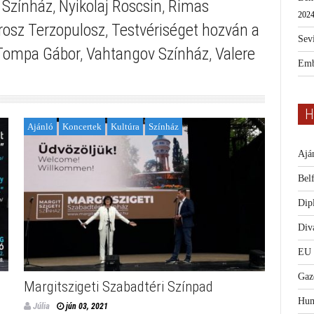
 Színház
,
Nyikolaj Roscsin
,
Rimas
2024
osz Terzopulosz
,
Testvériséget hozván a
Sevi
Tompa Gábor
,
Vahtangov Színház
,
Valere
Emb
H
Ajánló
Koncertek
Kultúra
Színház
Ajá
Bel
Dip
Diva
EU
Gaz
Margitszigeti Szabadtéri Színpad
Hum
Júlia
jún 03, 2021