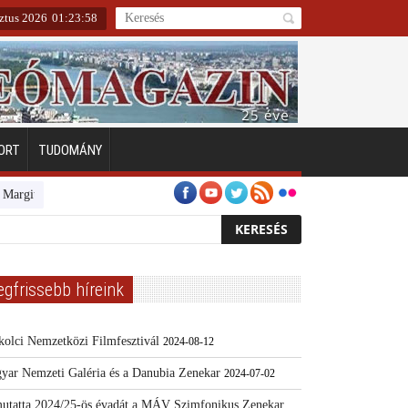
sztus 2026
01
:
23
:
59
ORT
TUDOMÁNY
zigeten
Emberarcú Egészségért díj pályázat 2024
Kertész/Kópiák
T
egfrissebb híreink
kolci Nemzetközi Filmfesztivál
2024-08-12
yar Nemzeti Galéria és a Danubia Zenekar
2024-07-02
utatta 2024/25-ös évadát a MÁV Szimfonikus Zenekar