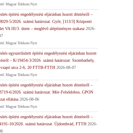
tető: Magyar Telekom Nyrt.
sítés építési engedélyezési eljárásban hozott döntésről –
8029-5/2026. számú határozat: Győr, [113/3] Központi
let VA III/3. ütem – meglévő alépítményes szakasz
2026-
07
tető: Magyar Telekom Nyrt.
sítés egyszerűsített építési engedélyezési eljárásban hozott
tésről – K/19454-3/2026. számú határozat: Szombathely,
rcsapó utca 2-6, 20 FTTB-FTTH
2026-08-07
tető: Magyar Telekom Nyrt.
sítés építési engedélyezési eljárásban hozott döntésről –
8719-6/2026. számú határozat: Mór-Felsődobos, GPON
zat ellátása
2026-08-06
tető: Magyar Telekom Nyrt.
sítés építési engedélyezési eljárásban hozott döntésről –
4191-10/2026. számú határozat: Újdombrád, FTTH
2026-
06