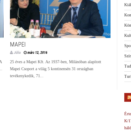
Kiál
Kon
Kön
Kul
MAPEI
Spo
Júlia
márc 12, 2016
Szí
 A
25 éves a Mapei Kft. Az 1937-ben, Milánóban alapított
Tud
..
Mapei Csoport a világ 5 kontinensén 31 országban
tevékenykedik, 71...
Tur
Érte
K/1
háló