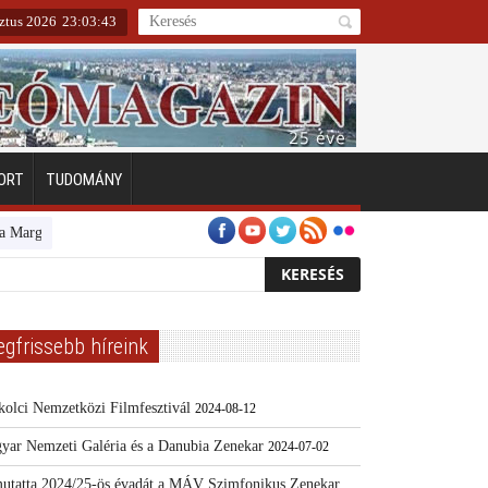
ztus 2026
23
:
03
:
44
ORT
TUDOMÁNY
itszigeten
Emberarcú Egészségért díj pályázat 2024
Kertész/Kópiák
egfrissebb híreink
kolci Nemzetközi Filmfesztivál
2024-08-12
yar Nemzeti Galéria és a Danubia Zenekar
2024-07-02
utatta 2024/25-ös évadát a MÁV Szimfonikus Zenekar