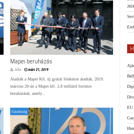
2024
Sevi
Emb
H
Mapei beruházás
Ajá
Júlia
márc 21, 2019
Bel
Átadták a Mapei Kft. új gyárát Sóskúton átadták, 2019.
március 20-án a Mapei kft. 2,8 milliárd forintos
Dip
beruházását, amely...
Diva
EU
Gazdaság
Gaz
Hum