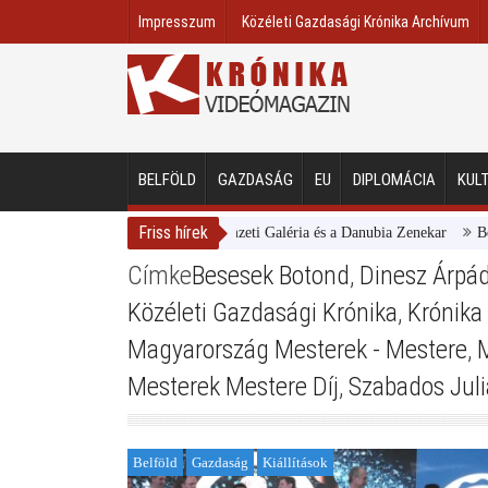
Impresszum
Közéleti Gazdasági Krónika Archívum
BELFÖLD
GAZDASÁG
EU
DIPLOMÁCIA
KUL
Friss hírek
Magyar Nemzeti Galéria és a Danubia Zenekar
Bemutat
Címke
Besesek Botond
,
Dinesz Árpá
Közéleti Gazdasági Krónika
,
Krónika
Magyarország Mesterek - Mestere
,
Mesterek Mestere Díj
,
Szabados Jul
Belföld
Gazdaság
Kiállítások