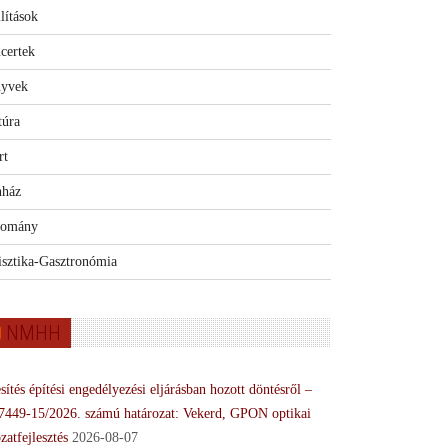
lítások
certek
yvek
túra
rt
nház
omány
isztika-Gasztronómia
NMHH
sítés építési engedélyezési eljárásban hozott döntésről –
7449-15/2026. számú határozat: Vekerd, GPON optikai
zatfejlesztés
2026-08-07