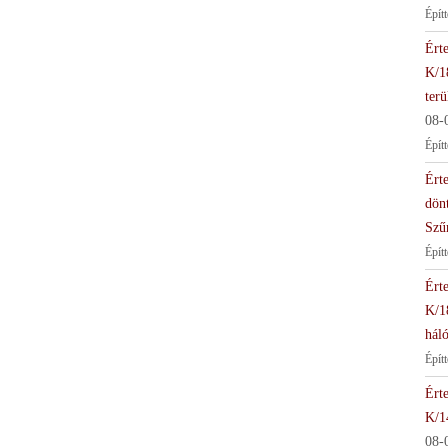
Épít
Érte
K/1
terü
08-
Épít
Érte
dön
Szű
Épít
Érte
K/1
háló
Épít
Érte
K/1
08-