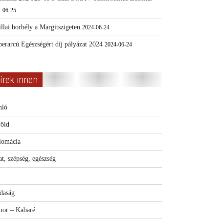
-06-25
llai borbély a Margitszigeten
2024-06-24
erarcú Egészségért díj pályázat 2024
2024-06-24
írek innen
nló
föld
lomácia
t, szépség, egészség
daság
or – Kabaré