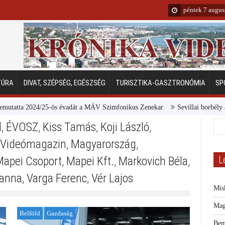
péntek 7 augus
TÚRA
DIVAT, SZÉPSÉG, EGÉSZSÉG
TURISZTIKA-GASZTRONÓMIA
SP
ta 2024/25-ös évadát a MÁV Szimfonikus Zenekar
Sevillai borbély a Marg
d
,
ÉVOSZ
,
Kiss Tamás
,
Koji László
,
 Videómagazin
,
Magyarország
,
L
Mapei Csoport
,
Mapei Kft.
,
Markovich Béla
,
ianna
,
Varga Ferenc
,
Vér Lajos
Mis
Mag
Belföld
Gazdaság
Bem