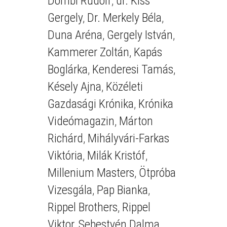
Dombi Rudolf
,
dr. Kiss
Gergely
,
Dr. Merkely Béla
,
Duna Aréna
,
Gergely István
,
Kammerer Zoltán
,
Kapás
Boglárka
,
Kenderesi Tamás
,
Késely Ajna
,
Közéleti
Gazdasági Krónika
,
Krónika
Videómagazin
,
Márton
Richárd
,
Mihályvári-Farkas
Viktória
,
Milák Kristóf
,
Millenium Masters
,
Ötpróba
Vizesgála
,
Pap Bianka
,
Rippel Brothers
,
Rippel
Viktor
,
Sebestyén Dalma
,