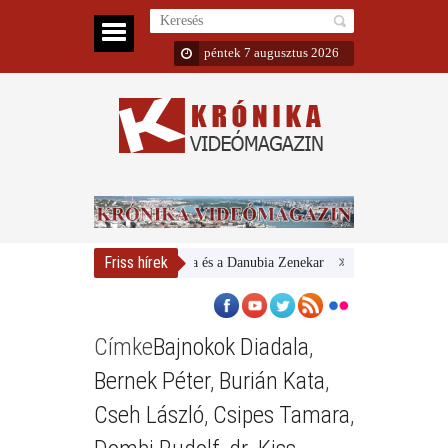
péntek 7 augusztus 2026
Friss hírek
Magyar Nemzeti Galéria és a Danubia Zenekar
Bemutatta 2024/25-
Címke
Bajnokok Diadala
,
Bernek Péter
,
Burián Kata
,
Cseh László
,
Csipes Tamara
,