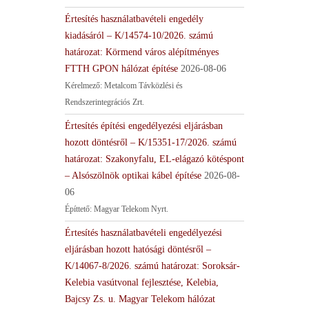
Értesítés használatbavételi engedély
kiadásáról – K/14574-10/2026. számú
határozat: Körmend város alépítményes
FTTH GPON hálózat építése
2026-08-06
Kérelmező: Metalcom Távközlési és
Rendszerintegrációs Zrt.
Értesítés építési engedélyezési eljárásban
hozott döntésről – K/15351-17/2026. számú
határozat: Szakonyfalu, EL-elágazó kötéspont
– Alsószölnök optikai kábel építése
2026-08-
06
Építtető: Magyar Telekom Nyrt.
Értesítés használatbavételi engedélyezési
eljárásban hozott hatósági döntésről –
K/14067-8/2026. számú határozat: Soroksár-
Kelebia vasútvonal fejlesztése, Kelebia,
Bajcsy Zs. u. Magyar Telekom hálózat