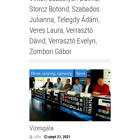
Storcz Botond
,
Szabados
Julianna
,
Telegdy Ádám
,
Veres Laura
,
Verrasztó
Dávid
,
Verrasztó Evelyn
,
Zombori Gábor
Divat, szépség, egészség
Sport
Vizesgála
Júlia
szept 21, 2021